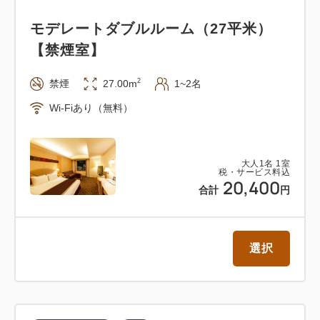
す。
モデレートダブルルーム（27平米）
全室個別空調でインターネット接続（無線LAN／Wi-
【禁煙室】
Fi・有線LAN形式）が可能です。
2
禁煙
27.00m
1~2名
【ご案内】
Wi-Fiあり（無料）
・お車をご利用のお客様には、滞在中の駐車場精算券
をフロントにてお渡しいたします。（有料）
大人
1
名
1
室
税・サービス料込
20,400
合計
円
選択