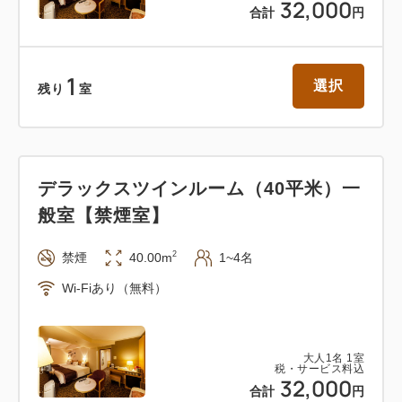
32,000
合計
円
1
選択
残り
室
デラックスツインルーム（40平米）一
般室【禁煙室】
2
禁煙
40.00m
1~4名
Wi-Fiあり（無料）
大人
1
名
1
室
税・サービス料込
32,000
合計
円