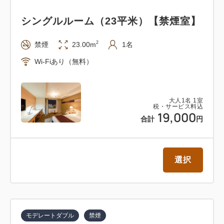
層階からの景観とともにお楽しみいただけます。
シングルルーム（23平米）【禁煙室】
【和食セット】
2
禁煙
23.00m
1名
ふっくら香ばしい焼き魚、丁寧に仕上げた野菜の煮
Wi-Fiあり（無料）
物、炊きたてのご飯と具沢山のお味噌汁、旬を大切に
した一品一品と高層階からの景観で贅沢な朝のひとと
きをお過ごしください。
大人
1
名
1
室
税・サービス料込
19,000
合計
円
～ホテルフロント・ロビーは聖路加タワー「レジデン
ス棟」1階にございます～
選択
■客室のご案内
客室フロアは高さ約140メートルの聖路加レジデンス
内33階から38階、夜景の見える高層階。
お部屋は吹き抜けのアトリウムを囲み東西南北に配置
モデレートダブル
禁煙
され、開放感のある眺望がくつろぎの空間を彩りま