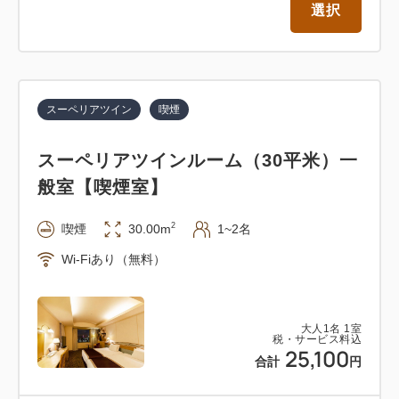
選択
スーペリアツイン
喫煙
スーペリアツインルーム（30平米）一
般室【喫煙室】
2
喫煙
30.00m
1~2名
Wi-Fiあり（無料）
大人
1
名
1
室
税・サービス料込
25,100
合計
円