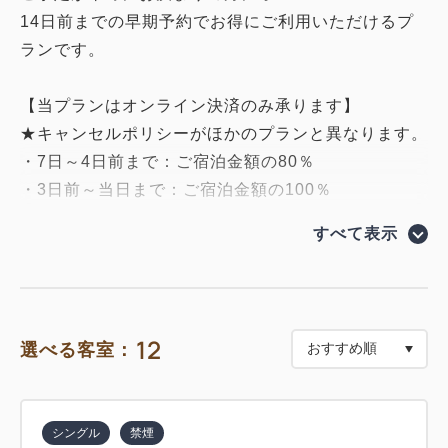
14日前までの早期予約でお得にご利用いただけるプ
ランです。
【当プランはオンライン決済のみ承ります】
★キャンセルポリシーがほかのプランと異なります。
・7日～4日前まで：ご宿泊金額の80％
・3日前～当日まで：ご宿泊金額の100％
すべて表示
■朝食のご案内■
＊お食事場所：32階レストラン
＊朝食時間： 7：00～10：00
12
選べる客室：
【洋食セット】
シェフこだわりの卵料理、選び抜いた新鮮野菜のサラ
ダにヨーグルト、香ばしく焼き上げたパンと香り高い
シングル
禁煙
コーヒー、厳選された食材を使用した贅沢な朝食を高