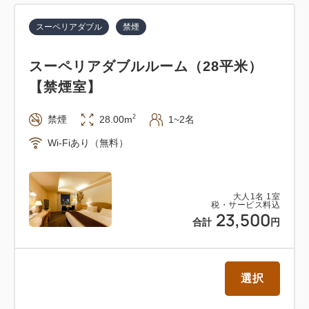
スーペリアダブル
禁煙
スーペリアダブルルーム（28平米）
【禁煙室】
2
禁煙
28.00m
1~2名
Wi-Fiあり（無料）
大人
1
名
1
室
税・サービス料込
23,500
合計
円
選択