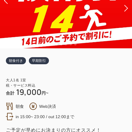
朝食付き
早期割引
大人
1
名
1
室
税・サービス料込
19,000
合計
円~
朝食
Web決済
in 15:00~ 23:00 / out 12:00まで
ご予定が早めにお決まりの方にオススメ！