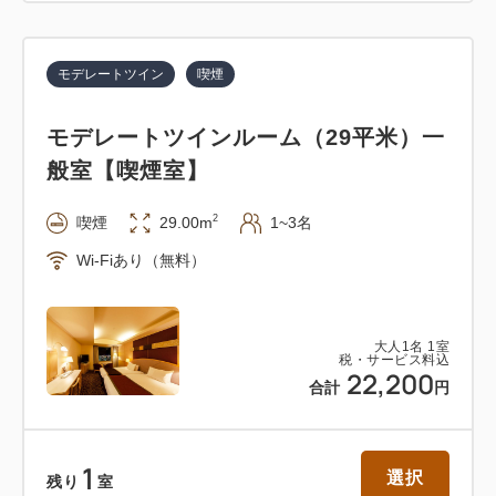
モデレートツイン
喫煙
モデレートツインルーム（29平米）一
般室【喫煙室】
2
喫煙
29.00m
1~3名
Wi-Fiあり（無料）
大人
1
名
1
室
税・サービス料込
22,200
合計
円
1
選択
残り
室