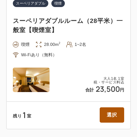
スーペリアダブル
喫煙
スーペリアダブルルーム（28平米）一
般室【喫煙室】
2
喫煙
28.00m
1~2名
Wi-Fiあり（無料）
大人
1
名
1
室
税・サービス料込
23,500
合計
円
1
選択
残り
室