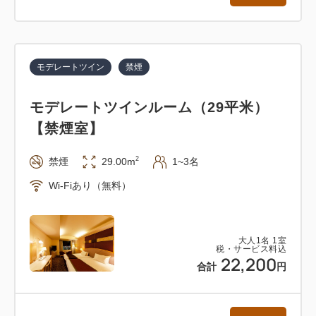
モデレートツイン
禁煙
モデレートツインルーム（29平米）
【禁煙室】
2
禁煙
29.00m
1~3名
Wi-Fiあり（無料）
大人
1
名
1
室
税・サービス料込
22,200
合計
円