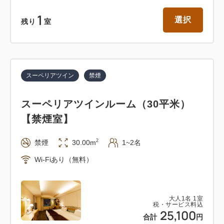
1
選択
残り
室
スーペリアツイン
禁煙
スーペリアツインルーム（30平米）
【禁煙室】
2
禁煙
30.00m
1~2名
Wi-Fiあり（無料）
大人
1
名
1
室
税・サービス料込
25,100
合計
円