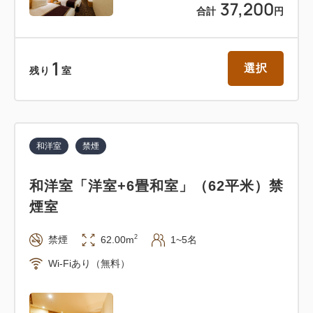
37,200
合計
円
1
選択
残り
室
和洋室
禁煙
和洋室「洋室+6畳和室」（62平米）禁
煙室
2
禁煙
62.00m
1~5名
Wi-Fiあり（無料）