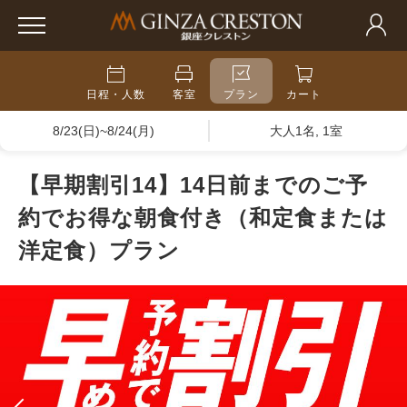
日程・人数
客室
プラン
カート
8/23(日)~8/24(月)
大人1名, 1室
【早期割引14】14日前までのご予
約でお得な朝食付き（和定食または
洋定食）プラン