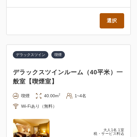
選択
デラックスツイン
喫煙
デラックスツインルーム（40平米）一
般室【喫煙室】
2
喫煙
40.00m
1~4名
Wi-Fiあり（無料）
大人
1
名
1
室
税・サービス料込