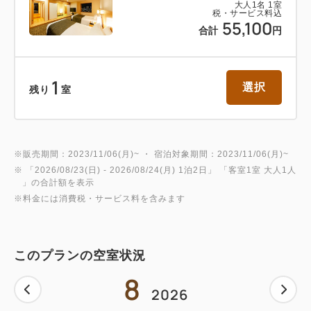
大人
1
名
1
室
税・サービス料込
55,100
合計
円
1
選択
残り
室
※販売期間：2023/11/06(月)~ ・ 宿泊対象期間：2023/11/06(月)~
※ 「
2026/08/23(日)
- 2026/08/24(月)
1泊2日
」 「
客室1室 大人1人
」の合計額を表示
※料金には消費税・サービス料を含みます
このプランの空室状況
8
2026