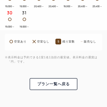
19,000
～
19,000
～
20,400
～
20,400
～
19,000
～
20,400
～
23,400
～
30
31
19,000
～
19,000
～
5
空室あり
空室なし
残り室数
販売なし
※表示料金は予約できる1室1名1泊目の最安値。表示料金の通貨は
「円」です。
プラン一覧へ戻る