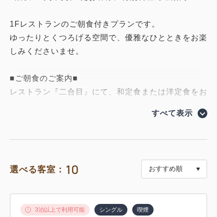
1Fレストランのご朝食付きプランです。
ゆったりとくつろげる空間で、優雅なひとときをお楽
しみくださいませ。
■ご朝食のご案内■
レストラン『二合目』にて、和定食または洋定食をお
選びいただけます。
すべて表示
◎無料のミネラルウォーターをお部屋にセットしてお
ります。
◎女性にうれしいアメニティも充実！
10
選べる客室：
メーク落とし、洗顔フォーム、乳液、化粧水、ボディ
タオル、シャワーキャップをフロントにて無料でご用
意しております。男性用もございます。
3泊以上で利用可能
シングル
喫煙