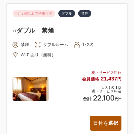
□飛行機の場合
3泊以上で利用可能
ダブル
禁煙
・羽田空港 渋谷駅 … JR山手線 16分 … 浜松町駅
… 東京モノレール 23分 … 羽田空港（第一･第二）駅
○ダブル 禁煙
下車
・成田空港 渋谷駅 … JR山手線 7分 … 新宿駅 … 成
禁煙
ダブルルーム
1~2名
田エクスプレス 75分 … 成田空港･空港第二ターミナ
Wi-Fiあり（無料）
ル駅 下車 渋谷駅 … JR山手線 27分 … 日暮里駅 …
京成スカイライナー 57分 … 成田空港･空港第二ター
税・サービス料込
ミナル駅 下車
21,437
会員価格
円
大人
1
名
1
室
税・サービス料込
22,100
合計
円
~
日付を選択