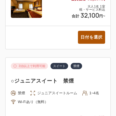
大人
1
名
1
室
税・サービス料込
32,100
合計
円
~
日付を選択
3泊以上で利用可能
スイート
禁煙
○ジュニアスイート 禁煙
禁煙
ジュニアスイートルーム
1~4名
Wi-Fiあり（無料）