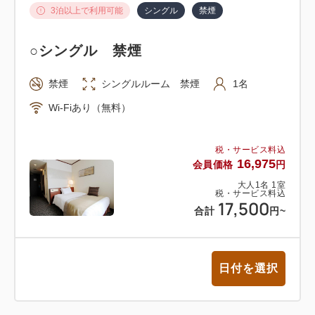
3泊以上で利用可能
シングル
禁煙
・渋谷駅地下街「出口3a」（SHIBUYA109)から地上
にでれば徒歩約7分です。
○シングル 禁煙
～代々木公園駅から～
禁煙
シングルルーム 禁煙
1名
地下鉄東京メトロ（千代田線）「代々木公園駅」下
Wi-Fiあり（無料）
車 徒歩12分。
税・サービス料込
～代々木八幡駅から～
16,975
会員価格
円
小田急線「代々木八幡駅」下車 徒歩12分。
大人
1
名
1
室
税・サービス料込
17,500
合計
円
~
□車の場合
当ホテルから徒歩2分の提携駐車場（アローパキング
渋谷宇田川町）をご利用いただけます。料金は1泊
日付を選択
3,000円（税込）でございます。
※駐車場のご予約は承っておりません。