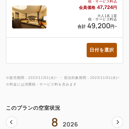
税・サービス料込
47,724
会員価格
円
大人
1
名
1
室
税・サービス料込
49,200
合計
円
~
日付を選択
※販売期間：2023/11/01(水)~ ・ 宿泊対象期間：2023/11/01(水)~
※料金には消費税・サービス料を含みます
このプランの空室状況
8
2026