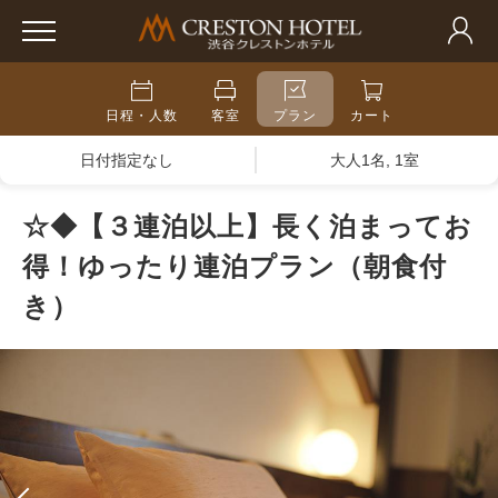
日程・人数
客室
プラン
カート
日付指定なし
大人1名, 1室
☆◆【３連泊以上】長く泊まってお
得！ゆったり連泊プラン（朝食付
き）