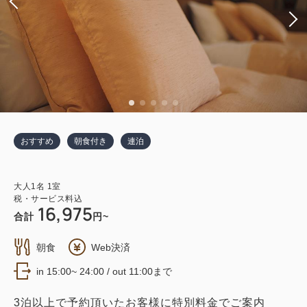
おすすめ
朝食付き
連泊
大人
1
名
1
室
税・サービス料込
16,975
合計
円~
朝食
Web決済
in 15:00~ 24:00 / out 11:00まで
3泊以上で予約頂いたお客様に特別料金でご案内