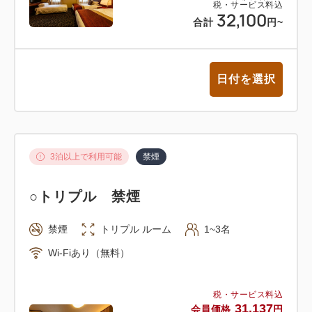
税・サービス料込
32,100
合計
円
~
日付を選択
3泊以上で利用可能
禁煙
○トリプル 禁煙
禁煙
トリプル ルーム
1~3名
Wi-Fiあり（無料）
税・サービス料込
31,137
会員価格
円