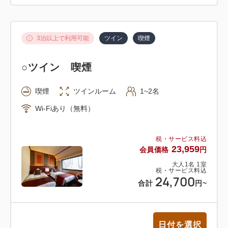
3泊以上で利用可能
ツイン
喫煙
○ツイン 喫煙
喫煙
ツインルーム
1~2名
Wi-Fiあり（無料）
税・サービス料込
23,959
会員価格
円
大人
1
名
1
室
税・サービス料込
24,700
合計
円
~
日付を選択