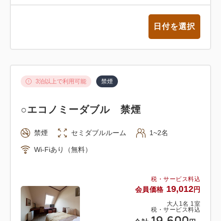
日付を選択
3泊以上で利用可能
禁煙
○エコノミーダブル 禁煙
禁煙
セミダブルルーム
1~2名
Wi-Fiあり（無料）
税・サービス料込
19,012
会員価格
円
大人
1
名
1
室
税・サービス料込
19,600