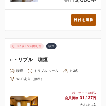
合計
円
~
日付を選択
3泊以上で利用可能
喫煙
○トリプル 喫煙
喫煙
トリプル ルーム
1~3名
Wi-Fiあり（無料）
税・サービス料込
31,137
会員価格
円
大人
1
名
1
室