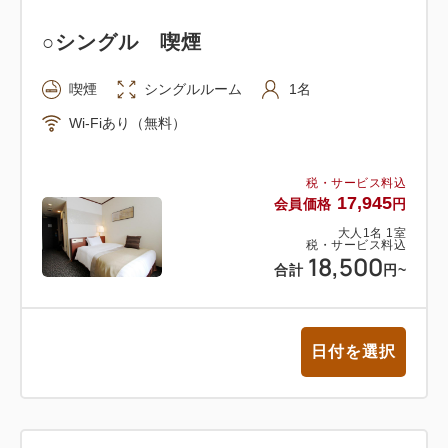
【特記事項】
○シングル 喫煙
※東京都条例により1人1泊当り宿泊税（10000円～
14999円：100円、15000円～：200円）別途当日ご
喫煙
シングルルーム
1名
請求させていただきます。
Wi-Fiあり（無料）
※ご宿泊当日、チェックインの際にご宿泊代を前金に
て頂戴しております。
税・サービス料込
※割引券、割引クーポン等との併用はご容赦願いま
17,945
会員価格
円
す。
大人
1
名
1
室
※室数限定でのご用意となりますので、ご予約をいた
税・サービス料込
18,500
合計
円
~
だけない場合はご了承ください。
■交通アクセスのご案内■
日付を選択
□電車の場合
～渋谷駅ハチ公口より徒歩12分～
・渋谷駅…JR線、地下鉄東京メトロ（銀座線・半蔵
門線・副都心線）、東横線、田園都市線、井の頭線