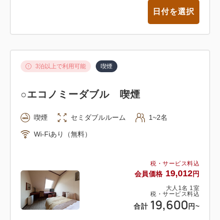
日付を選択
3泊以上で利用可能
喫煙
○エコノミーダブル 喫煙
喫煙
セミダブルルーム
1~2名
Wi-Fiあり（無料）
税・サービス料込
19,012
会員価格
円
大人
1
名
1
室
税・サービス料込
19,600
合計
円
~