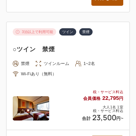
3泊以上で利用可能
ツイン
禁煙
○ツイン 禁煙
禁煙
ツインルーム
1~2名
Wi-Fiあり（無料）
税・サービス料込
22,795
会員価格
円
大人
1
名
1
室
税・サービス料込
23,500
合計
円
~