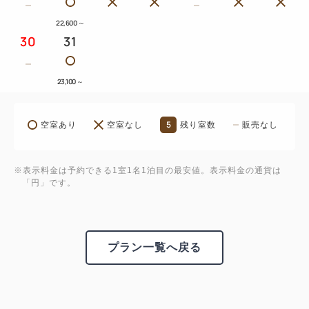
22,600
～
30
31
23,100
～
5
空室あり
空室なし
残り室数
販売なし
※表示料金は予約できる1室1名1泊目の最安値。表示料金の通貨は
「円」です。
プラン一覧へ戻る