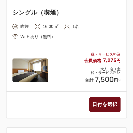
金から200円引きとなります。
シングル（喫煙）
★おすすめポイント★
2
喫煙
16.00m
1名
1．チェックイン14時、チェックアウト12時
Wi-Fiあり（無料）
2．全館Wi-Fi、無料の平面駐車場を完備
3．北九州空港からのエアポートバスがホテル前に停
税・サービス料込
車！
7,275
会員価格
円
4．コンビニや多数の飲食店など、徒歩5分圏内の近
大人
1
名
1
室
隣施設の充実度の高さ！
税・サービス料込
7,500
合計
円
~
【施設案内】
7階：コインランドリー・製氷機・電子レンジ
日付を選択
5階：リラクゼーションルーム・ライブラリーコーナ
ー・コインランドリー・製氷機・電子レンジ
LB階：売店・シャンプーバー＆アメニティコーナ
ー・閲覧用パソコン・レンタル自転車