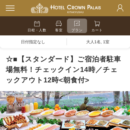
日程・人数
客室
プラン
カート
日付指定なし
大人1名, 1室
☆■【スタンダード】ご宿泊者駐車
場無料！チェックイン14時／チェ
ックアウト12時<朝食付>