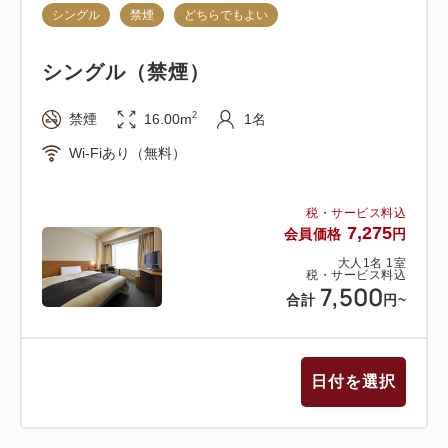
シングル
禁煙
どちらでもよい
●シャンプーバー＆アメニティコーナー（LB階ロビ
シングル（禁煙）
ー）
シャンプーバーはご宿泊のお客様にご自由にお使い頂
2
禁煙
16.00m
1名
けるよう、客室備え付けとは別のシャンプー、コンデ
Wi-Fiあり（無料）
ィショナーをご用意しています。（先着順）
お子様用や無添加のシャンプー等も取り揃えておりま
税・サービス料込
す。
7,275
会員価格
円
その他、ボディスポンジや綿棒、シャワーキャップ等
大人
1
名
1
室
のフリーアメニティもございます。
税・サービス料込
7,500
合計
円
~
●ライブラリーコーナー（5階）
エレベーターより右側の1室がライブラリーコーナー
日付を選択
となっております。
約800冊の漫画本を取り揃えておりますので、お好き
なものをお部屋でごゆっくりお楽しみいただけます。