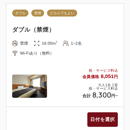
ダブル
禁煙
どちらでもよい
【駐車場に関する注意事項】
ホテル駐車場は先着順となっております。原則ご予約
ダブル（禁煙）
は承っておりませんのであらかじめご了承ください。
※大型車（8トン以上）は1台1泊につき5,500円（税
2
禁煙
16.00m
1~2名
込）の駐車料金をいただきます（事前予約）
Wi-Fiあり（無料）
【宿泊税のご案内】
税・サービス料込
福岡県並びに北九州市条例により1人1泊につき宿泊
8,051
会員価格
円
税200円を別途いただきます。
大人
1
名
1
室
事前決済および法人払いでご予約の方もホテルにてお
税・サービス料込
8,300
支払いをお願いいたします。
合計
円
~
日付を選択