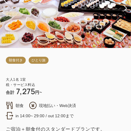
朝食付き
ひとり旅
大人
1
名
1
室
税・サービス料込
7,275
合計
円~
朝食
現地払い・Web決済
in 14:00~ 29:00 / out 12:00まで
ご宿泊＋朝食付のスタンダードプランです。