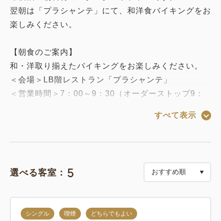
翌朝は「プラシャンテ」にて、和洋食バイキングをお
楽しみください。
【朝食のご案内】
和・洋取り揃えたバイキングをお楽しみください。
＜会場＞LB階レストラン「プラシャンテ」
＜営業時間＞7：00～9：30（オーダーストップ9：
00）
すべて表示
※素泊りへのプラン変更はチェックイン時まで承りま
す。以降はお受けできかねますので、ご了承くださ
い。
※ご利用人数が少ない場合等「セットメニュー」に変
5
選べる客室：
更する場合がございます。予めご了承ください。
【特記事項】
シングル
喫煙
どちらでもよい
子供A（小学生以下）のお子様宿泊料金…大人宿泊料