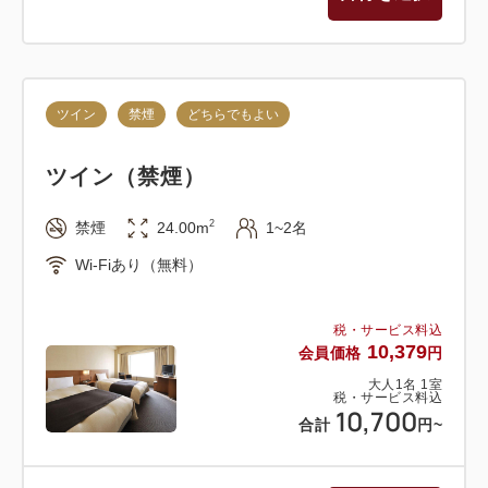
ツイン
禁煙
どちらでもよい
ツイン（禁煙）
2
禁煙
24.00m
1~2名
Wi-Fiあり（無料）
税・サービス料込
10,379
会員価格
円
大人
1
名
1
室
税・サービス料込
10,700
合計
円
~