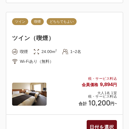
ツイン
喫煙
どちらでもよい
ツイン（喫煙）
2
喫煙
24.00m
1~2名
Wi-Fiあり（無料）
税・サービス料込
9,894
会員価格
円
大人
1
名
1
室
税・サービス料込
10,200
合計
円
~
日付を選択