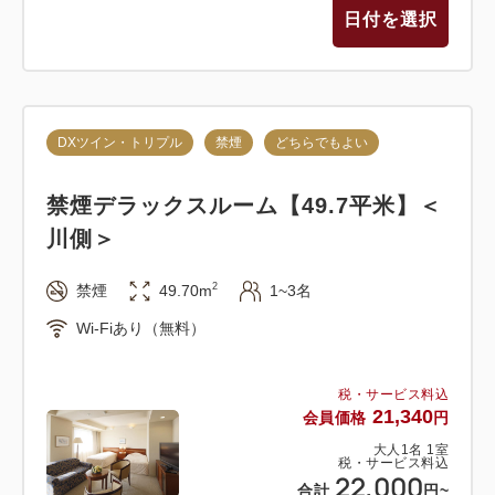
日付を選択
DXツイン・トリプル
禁煙
どちらでもよい
禁煙デラックスルーム【49.7平米】＜
川側＞
2
禁煙
49.70m
1~3名
Wi-Fiあり（無料）
税・サービス料込
21,340
会員価格
円
大人
1
名
1
室
税・サービス料込
22,000
合計
円
~