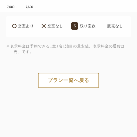
7,000
～
7,600
～
5
空室あり
空室なし
残り室数
販売なし
※表示料金は予約できる1室1名1泊目の最安値。表示料金の通貨は
「円」です。
プラン一覧へ戻る