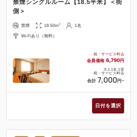
禁煙シングルルーム【18.5平米】＜街
側＞
2
禁煙
18.50m
1名
Wi-Fiあり（無料）
税・サービス料込
6,790
会員価格
円
大人
1
名
1
室
税・サービス料込
7,000
合計
円
~
日付を選択