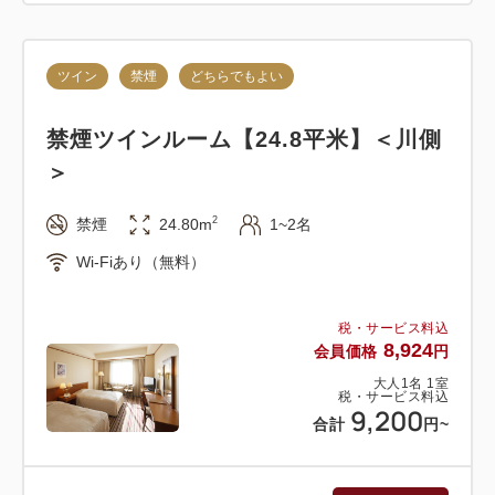
ツイン
禁煙
どちらでもよい
禁煙ツインルーム【24.8平米】＜川側
＞
2
禁煙
24.80m
1~2名
Wi-Fiあり（無料）
税・サービス料込
8,924
会員価格
円
大人
1
名
1
室
税・サービス料込
9,200
合計
円
~