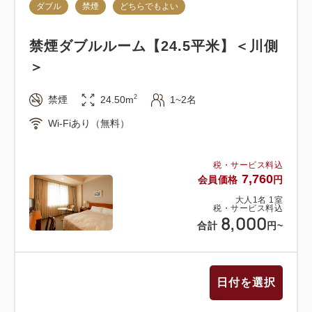
ダブル
禁煙
どちらでもよい
禁煙ダブルルーム【24.5平米】＜川側
＞
2
禁煙
24.50m
1~2名
Wi-Fiあり（無料）
税・サービス料込
7,760
会員価格
円
大人
1
名
1
室
税・サービス料込
8,000
合計
円
~
日付を選択