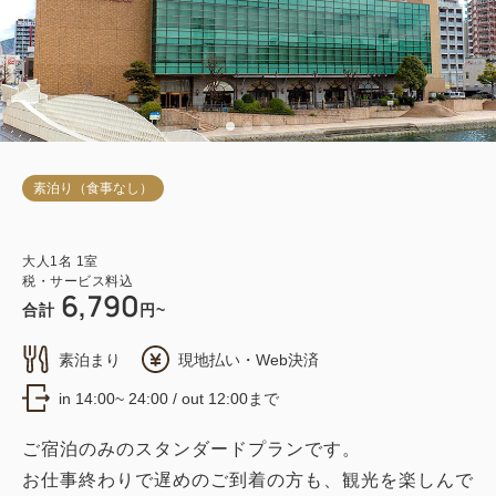
素泊り（食事なし）
大人
1
名
1
室
税・サービス料込
6,790
合計
円~
素泊まり
現地払い・Web決済
in 14:00~ 24:00 / out 12:00まで
ご宿泊のみのスタンダードプランです。
お仕事終わりで遅めのご到着の方も、観光を楽しんで