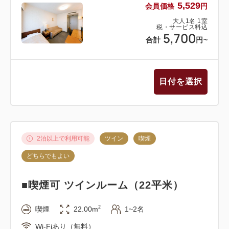
5,529
会員価格
円
大人
1
名
1
室
税・サービス料込
5,700
合計
円
~
日付を選択
2泊以上で利用可能
ツイン
喫煙
どちらでもよい
■喫煙可 ツインルーム（22平米）
2
喫煙
22.00m
1~2名
Wi-Fiあり（無料）