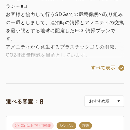
ラン～■□
お客様と協力して行うSDGsでの環境保護の取り組み
の一環としまして、連泊時の清掃とアメニティの交換
を最小限とする地球に配慮したECO清掃プランで
す。
アメニティから発生するプラスチックゴミの削減、
CO2排出量削減を目的としています。
通常のプランよりリーズナブルな料金にてお部屋をご
すべて表示
案内できます。
≪清掃について≫
・清掃は3日に1回：客室、バスルームの清掃及びベ
8
選べる客室：
ッドメイク・アメニティ交換を行います。
例：1月1日より4連泊の場合→1月2日と1月3日は
清掃なし、1月4日は清掃あり
2泊以上で利用可能
シングル
喫煙
・清掃のない日：使用済みリネンの回収、交換のみを