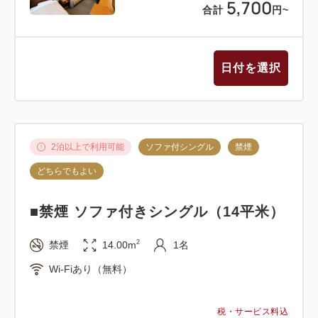
5,700
合計
円
~
日付を選択
2泊以上で利用可能
ソファ付シングル
禁煙
どちらでもよい
■禁煙 ソファ付きシングル（14平米）
2
禁煙
14.00m
1名
Wi-Fiあり（無料）
税・サービス料込