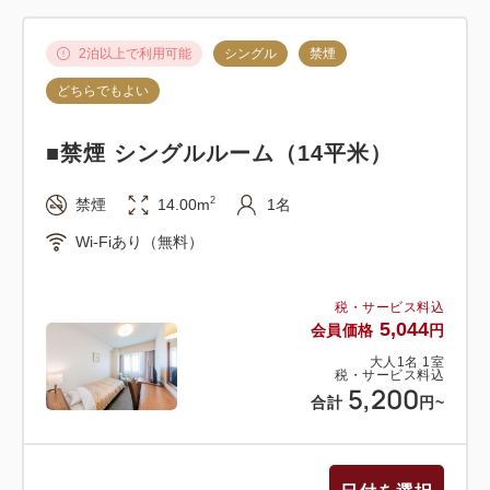
・ご予約は2泊以上に限ります。ご宿泊が2泊未満に
なった場合は、割引適用外となります。
2泊以上で利用可能
シングル
禁煙
どちらでもよい
【ご朝食時間 6：45～9：30（最終ご入店9：
00）】
■禁煙 シングルルーム（14平米）
熊本で育った野菜や卵を使用した味わい豊かなご朝食
2
禁煙
14.00m
1名
バイキングをご堪能下さい。
※現在、状況によってはご朝食をバイキング形式から
Wi-Fiあり（無料）
セットメニューへ変更させて頂く場合がございます。
お客様におかれましては何卒ご理解ご協力の程、宜し
税・サービス料込
5,044
くお願い申し上げます。
会員価格
円
大人
1
名
1
室
税・サービス料込
5,200
合計
円
~