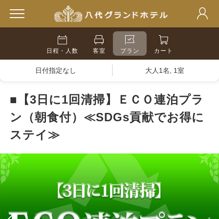
日程・人数
客室
プラン
カート
日付指定なし
大人1名, 1室
■【3日に1回清掃】ＥＣＯ連泊プラ
ン（朝食付）≪SDGs貢献でお得に
ステイ≫