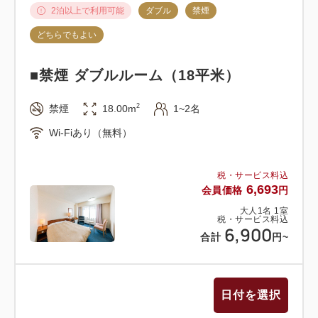
2泊以上で利用可能
ダブル
禁煙
どちらでもよい
■禁煙 ダブルルーム（18平米）
2
禁煙
18.00m
1~2名
Wi-Fiあり（無料）
税・サービス料込
6,693
会員価格
円
大人
1
名
1
室
税・サービス料込
6,900
合計
円
~
日付を選択