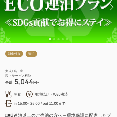
朝食付き
連泊
大人
1
名
1
室
税・サービス料込
5,044
合計
円~
朝食
現地払い・Web決済
in 15:00~ 25:00 / out 11:00まで
□■2連泊以上のご宿泊の方へ～環境保護に配慮したプ