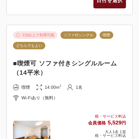
日付を選択
2泊以上で利用可能
ソファ付シングル
喫煙
どちらでもよい
■喫煙可 ソファ付きシングルルーム
（14平米）
2
喫煙
14.00m
1名
Wi-Fiあり（無料）
税・サービス料込
5,529
会員価格
円
大人
1
名
1
室
税・サービス料込