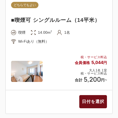
どちらでもよい
行います。新たに設置するアメニティは、バスタオ
ル、フェイスタオル、バスマットです。
■喫煙可 シングルルーム（14平米）
※シーツ、羽毛カバー、枕カバー、浴衣の交換もござ
いませんので予めご了承下さい。
2
喫煙
14.00m
1名
※2泊目以降の歯ブラシ、シェーバーは1階ロビーに
Wi-Fiあり（無料）
設置しております。必要に応じお持ち下さい。
※清掃日以外で通常の清掃をご希望の場合は、当日の
11時までにフロントへご連絡下さい。1名様につき
税・サービス料込
5,044
会員価格
円
￥500にて承ります。
大人
1
名
1
室
税・サービス料込
5,200
≪当プランについて≫
合計
円
~
・ご連泊中のルームチェンジは極力発生しないよう配
慮しておりますが、やむを得ずお部屋のルームチェン
ジをお願いする場合がございます。（割引は適用致し
日付を選択
ます。）
・表示料金は割引後の金額となります。