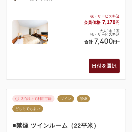
税・サービス料込
7,178
会員価格
円
大人
1
名
1
室
税・サービス料込
7,400
合計
円
~
日付を選択
2泊以上で利用可能
ツイン
禁煙
どちらでもよい
■禁煙 ツインルーム（22平米）