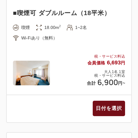
■喫煙可 ダブルルーム（18平米）
2
喫煙
18.00m
1~2名
Wi-Fiあり（無料）
税・サービス料込
6,693
会員価格
円
大人
1
名
1
室
税・サービス料込
6,900
合計
円
~
日付を選択