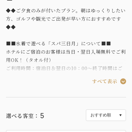
◆◆ご夕食のみが付いたプラン。朝はゆっくりしたい
方、ゴルフや観光でご出発が早い方におすすめです
◆◆
■■水着で遊べる「スパ三日月」について■■
ホテルにご宿泊のお客様は当日・翌日入場無料でご利
用OK！（タオル付）
ご利用時間：宿泊日＆翌日の10：00～終了時間はご
利用日、スパ内容によって異なります。
すべて表示
※夏季期間のチェックアウト日にご利用される場合、
入場料として大人550円、お子様330円を頂戴いたし
ます。
※やむを得ずご宿泊日の翌日が休館となった場合、チ
5
選べる客室：
ェックアウト日のスパ三日月(プール施設)のご利用が
できません。