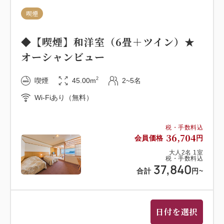
喫煙
■お食事のご案内■
ご夕食：和食・洋食・中華バイキング
◆【喫煙】和洋室（6畳＋ツイン）★
じゅ～っと焼き上げるステーキ、吟味したネタを使っ
オーシャンビュー
たお寿司、あつあつの天麩羅などご堪能下さい。
夕食時飲み放題付！ビール・サワーなどのアルコー
2
喫煙
45.00m
2~5名
ル、ソフトドリンクもご用意しております。
Wi-Fiあり（無料）
チェックイン時に当館からご指定するご夕食時間内で
のご利用となります。※ドリンクはセルフサービスと
なります。
税・手数料込
36,704
会員価格
円
大人
2
名
1
室
ご朝食：お付けしておりません。
税・手数料込
37,840
合計
円
~
■温泉■
展望温泉（15：00～24：00 翌5：00～9：00）
日付を選択
海と空につつまれる地上35メートルからの絶景をお