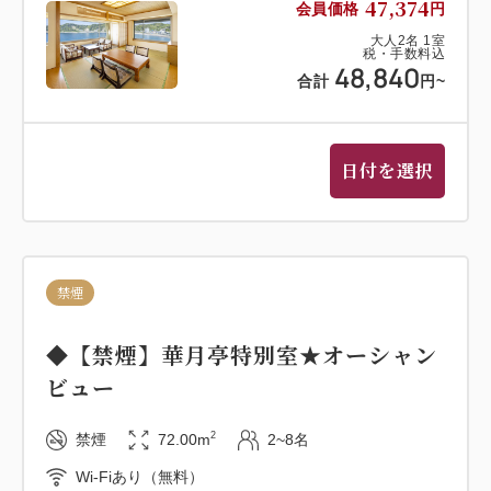
47,374
会員価格
円
大人
2
名
1
室
税・手数料込
48,840
合計
円
~
日付を選択
禁煙
◆【禁煙】華月亭特別室★オーシャン
ビュー
2
禁煙
72.00m
2~8名
Wi-Fiあり（無料）