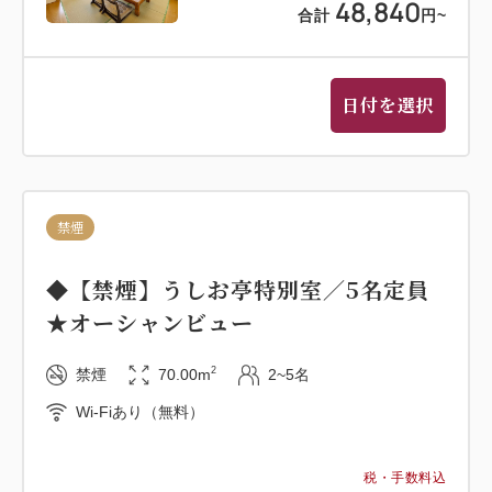
48,840
合計
円
~
日付を選択
禁煙
◆【禁煙】うしお亭特別室／5名定員
★オーシャンビュー
2
禁煙
70.00m
2~5名
Wi-Fiあり（無料）
税・手数料込