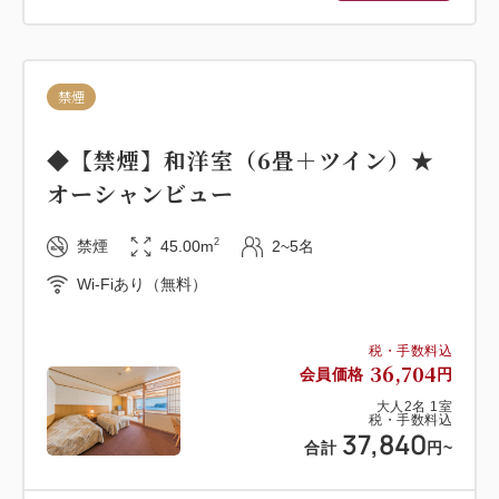
楽しみください。
※営業時間が変更となる場合がございます。
禁煙
■入湯税のご案内■
中学生以上のお客様は入湯税150円が別途必要です。
◆【禁煙】和洋室（6畳＋ツイン）★
オーシャンビュー
■お子様のご案内■
以下の区分にてご予約下さい。
2
禁煙
45.00m
2~5名
子供A：小学生＜6歳以上12歳まで＞（食事あり/寝具
Wi-Fiあり（無料）
あり）
子供B：幼児＜3歳以上5歳まで＞（食事あり/寝具あ
り）
税・手数料込
36,704
会員価格
円
子供C：幼児＜1歳以上2歳まで＞（食事なし/寝具な
大人
2
名
1
室
し）※施設使用料3,300円（消費税込）
税・手数料込
37,840
子供D：0歳 ※無料
合計
円
~