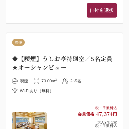
■JR外房線安房小湊駅～ホテル間 無料送迎につい
て■
日付を選択
駅に着きましたらお電話を頂ければ3分程でお迎えに
上がります。
電話:04-7095-3111
喫煙
◆【喫煙】うしお亭特別室／5名定員
★オーシャンビュー
2
喫煙
70.00m
2~5名
Wi-Fiあり（無料）
税・手数料込
47,374
会員価格
円
大人
2
名
1
室
税・手数料込