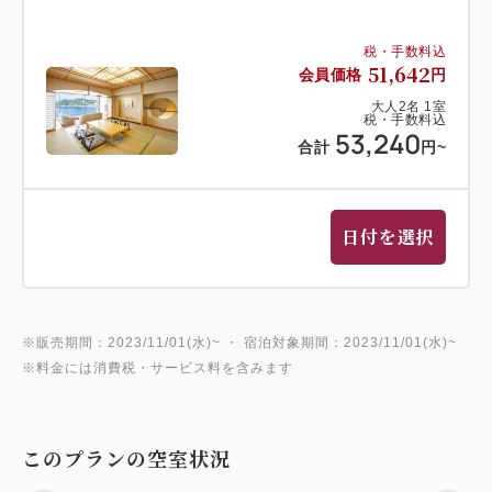
税・手数料込
51,642
会員価格
円
大人
2
名
1
室
税・手数料込
53,240
合計
円
~
日付を選択
※販売期間：2023/11/01(水)~ ・ 宿泊対象期間：2023/11/01(水)~
※料金には消費税・サービス料を含みます
このプランの空室状況