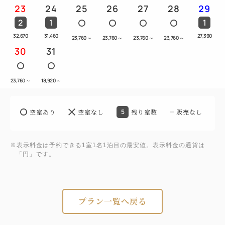
23
24
25
26
27
28
29
2
1
1
32,670
31,460
27,390
23,760
～
23,760
～
23,760
～
23,760
～
30
31
23,760
～
18,920
～
空室あり
空室なし
5
残り室数
販売なし
※表示料金は予約できる1室1名1泊目の最安値。表示料金の通貨は
「円」です。
プラン一覧へ戻る