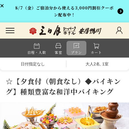
8/7（金）ご宿泊分から使える3,000円割引クーポ
ン配布中！
日程・人数
客室
プラン
カート
日付指定なし
大人2名, 1室
☆【夕食付（朝食なし）◆バイキン
グ】種類豊富な和洋中バイキング