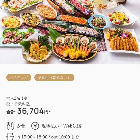
バイキング
夕食付（朝食なし）
大人
2
名
1
室
税・手数料込
36,704
合計
円~
夕食
現地払い・Web決済
in 15:00~ 18:00 / out 10:00まで