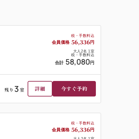
税・手数料込
56,336
会員価格
円
大人
2
名
1
室
税・手数料込
58,080
合計
円
3
詳細
今すぐ予約
残り
室
税・手数料込
56,336
会員価格
円
大人
2
名
1
室