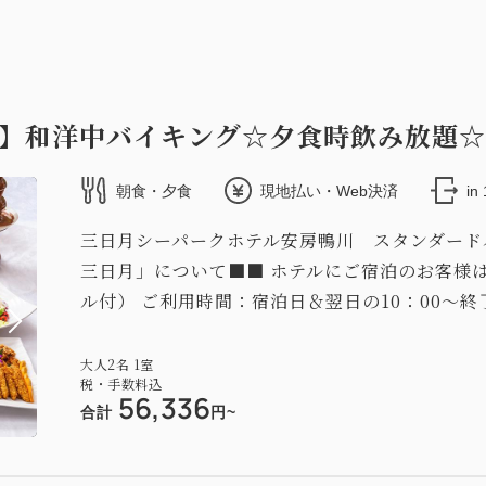
】和洋中バイキング☆夕食時飲み放題☆
朝食・夕食
現地払い・Web決済
in
三日月シーパークホテル安房鴨川 スタンダード
三日月」について■■ ホテルにご宿泊のお客様
ル付） ご利用時間：宿泊日＆翌日の10：00～終
大人
2
名
1
室
税・手数料込
56,336
合計
円~