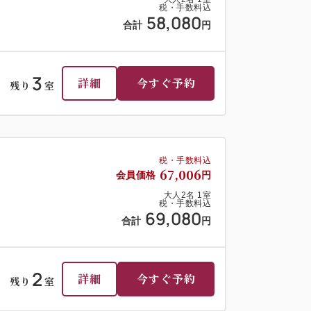
税・手数料込
58,080
合計
円
3
詳細
今すぐ予約
残り
室
税・手数料込
67,006
会員価格
円
大人
2
名
1
室
税・手数料込
69,080
合計
円
2
詳細
今すぐ予約
残り
室