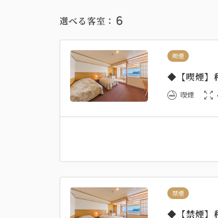
6
選べる客室：
喫煙
◆【喫煙】
喫煙
禁煙
◆【禁煙】