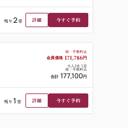
2
詳細
今すぐ予約
残り
室
税・手数料込
171,786
会員価格
円
大人
2
名
1
室
税・手数料込
177,100
合計
円
1
詳細
今すぐ予約
残り
室