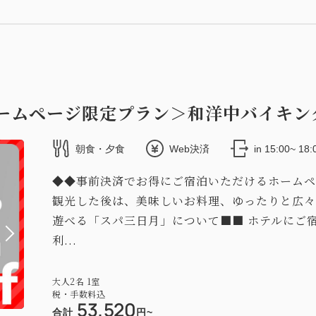
ホームページ限定プラン＞和洋中バイキ
朝食・夕食
Web決済
in 15:00~ 18
◆◆事前決済でお得にご宿泊いただけるホームペ
観光した後は、美味しいお料理、ゆったりと広々
遊べる「スパ三日月」について■■ ホテルにご
利...
大人
2
名
1
室
税・手数料込
53,520
合計
円~