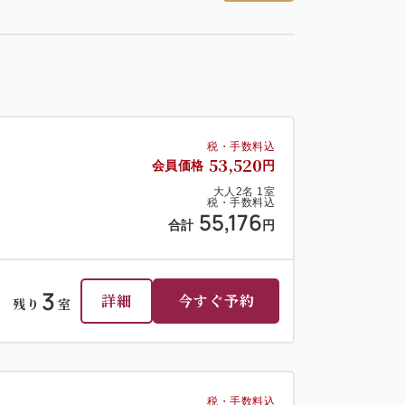
税・手数料込
53,520
会員価格
円
大人
2
名
1
室
税・手数料込
55,176
合計
円
3
詳細
今すぐ予約
残り
室
税・手数料込