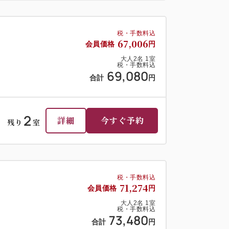
税・手数料込
67,006
会員価格
円
大人
2
名
1
室
税・手数料込
69,080
合計
円
2
詳細
今すぐ予約
残り
室
税・手数料込
71,274
会員価格
円
大人
2
名
1
室
税・手数料込
73,480
合計
円