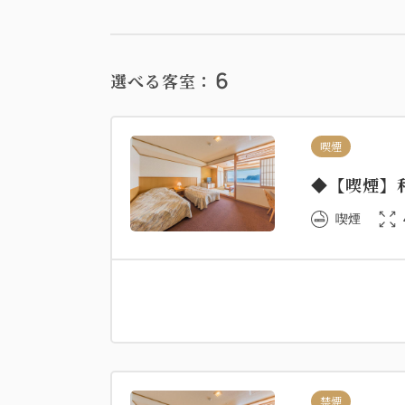
6
選べる客室：
喫煙
◆【喫煙】
喫煙
禁煙