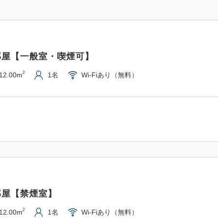
・地下鉄東西線の青葉通一番町
・お食事に便利な横丁や繁華街
・コンビニは徒歩1分圏内に2
部屋【一般室・喫煙可】
●施設のご案内
2
12.00m
1名
Wi-Fiあり（無料）
・ゆったりステイ(チェックアウト
・全室無線LAN(Wi-Fi)
す。
※無線LAN(Wi-Fi)は時
・コインランドリーと電子レ
・駐車場は徒歩約5分圏内の
※大型車輌及びバスの駐車に
さい
部屋【禁煙室】
●駐車場のご案内
2
12.00m
1名
Wi-Fiあり（無料）
・契約駐車場の事前予約はで