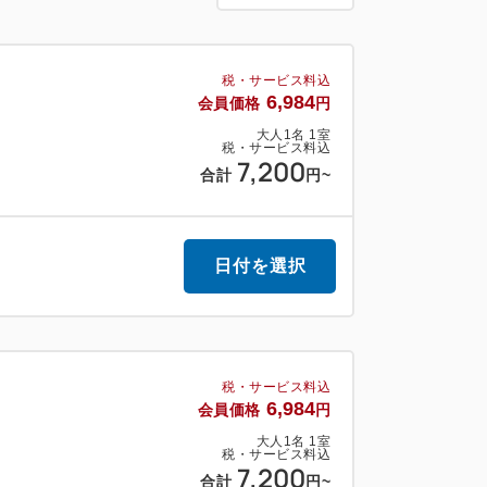
駅(徒歩約3分)
(徒歩約5分圏内)
税・サービス料込
店舗
6,984
会員価格
円
大人
1
名
1
室
税・サービス料込
7,200
合計
円
~
 11:00)
対応でインターネットが無料でご利用いただけま
日付を選択
間帯によって繋がりにくい場合もございます
ンジ、製氷機をご用意しております。
有料駐車場をご紹介します。
関しましては事前にホテルまでご連絡下
税・サービス料込
6,984
会員価格
円
大人
1
名
1
室
税・サービス料込
7,200
合計
円
~
きません。