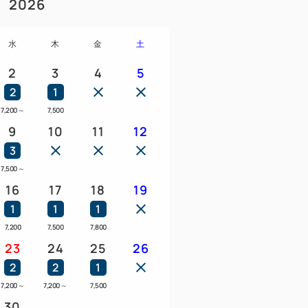
2026
鳥居が県の重要文化財に指定されていま
水
木
金
土
2
3
4
5
2
1
青葉城)。
7,200
～
7,500
建された隅櫓が往時をしのばせます。
9
10
11
12
3
7,500
～
城県宿泊税が導入され、1人1泊あたり300円
16
17
18
19
1
1
1
6,000円未満(素泊り・税抜き)の場合、課
7,200
7,500
7,800
23
24
25
26
2
2
1
7,200
～
7,200
～
7,500
30