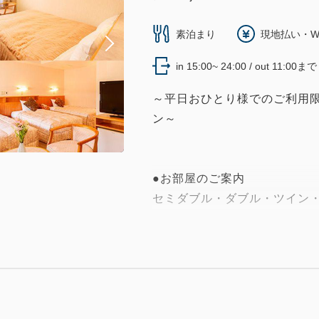
素泊まり
現地払い・W
in 15:00~ 24:00 / out 11:00まで
～平日おひとり様でのご利用
ン～
●お部屋のご案内
セミダブル・ダブル・ツイン
させて頂きます。
※禁煙室・一般室(喫煙可)の
※どのお部屋タイプになるか
●観光やビジネスの拠点に
・仙台駅直結のJR仙石線あおば