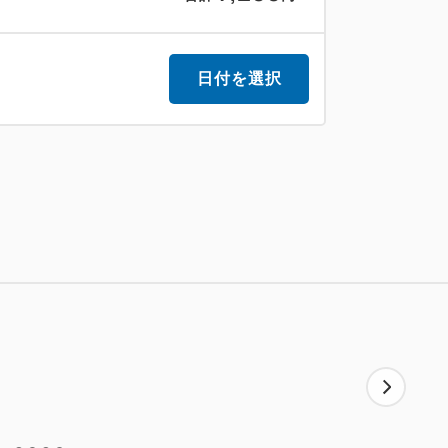
確認の上でのご案内となります。
近隣のコインパーキングをご紹介する可能
日付を選択
間貸料金、およびホテルでの空車確認は
を巡るレトロバス「るーぷる仙台」
楽しみいただけます。
スを使って行ける観光スポット
よって造営。
々の楽しみがあり、散策にはもってこい