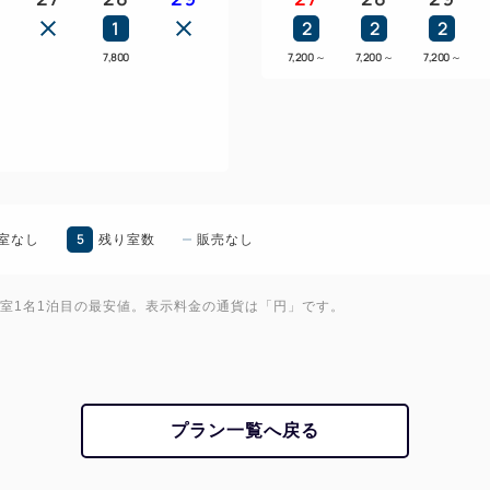
1
2
2
2
7,800
7,200
～
7,200
～
7,200
～
5
室なし
残り室数
販売なし
1室1名1泊目の最安値。表示料金の通貨は「円」です。
プラン一覧へ戻る