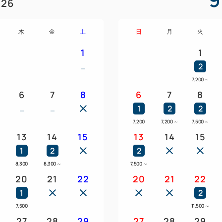
26
昭和27年国宝指定。
長床が国の重要文化財に、石
木
金
土
日
月
火
す。
1
1
・仙台城跡
2
伊達62万石の居城、仙台城(
7,200
～
今では城は消失し、石垣と再
6
7
8
6
7
8
1
2
2
●特記事項
7,200
7,200
～
7,500
～
2026年1月13日宿泊から宮
13
14
15
13
14
15
が別途必要です。
1
2
2
但し、宿泊料金が1人1泊あたり
8,300
8,300
～
7,500
～
税されません。
20
21
22
20
21
22
1
2
7,500
11,500
～
27
28
29
27
28
29