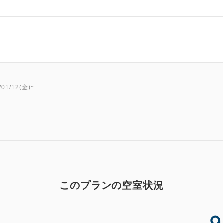
・当日ご到着時に空車状況を
・契約駐車場が満車の場合、
性がございます。
その場合は各駐車場ごとの時
できません。
1/12(金)~
●仙台中心部の観光スポット
乗り場はホテルから徒歩2分
自分のペースで仙台観光をお
●るーぷる仙台や仙台市営バ
・瑞鳳殿
仙台藩祖伊達政宗公の遺命に
このプランの空室状況
桜や青葉、紅葉に雪と四季折
です。
9
・大崎八幡宮