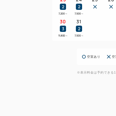
2
2
7,200
～
7,500
～
30
31
3
2
11,800
～
7,500
～
空室あり
空
※表示料金は予約できる