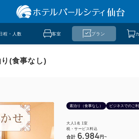
日程・人数
客室
プラン
り(食事なし)
素泊り（食事なし）
ビジネスでのご利
大人
1
名
1
室
税・サービス料込
6,984
合計
円~