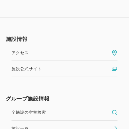
幼児施設使用料
★3～5歳の幼児のご宿泊には、施設使用料としてお
一人様一泊につき2,200円（消費税込）を頂戴いたし
ております。
予めご了承くださいませ。
施設情報
ご案内 ※予めご了承ください
アクセス
☆お食事券、チケットはチェックイン時お渡しいたし
ます。
施設公式サイト
☆すべてのプラン内容はご利用になれない場合でも、
返金や振替はいたしかねます。
☆各お部屋タイプともご利用人数によりベッド数(ス
グループ施設情報
タッキングベッドまたはソファーベッド)が増え、部
屋が手狭になります。
全施設の空室検索
☆レストランは貸切りやその他の事情により一般営業
のできない日もございます。
施設一覧