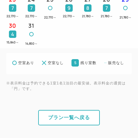
お食事
7
7
9
8
7
★ご夕食は、和食／洋食・中華／バーベキューのレス
22,770
～
22,770
～
22,770
～
21,780
～
21,780
～
22,770
～
21,780
～
トランでのバイキング料理から、当日お好みでお選び
30
31
いただけます。
4
★ご朝食は、和洋食バイキングをお楽しみください。
15,840
～
14,850
～
おもてなし
5
空室あり
空室なし
残り室数
販売なし
①ウェルカムドリンク1杯付です。
②朝食券をランチ券としてもご利用いただけます。
③3連泊ではスイーツバイキングが1回、4連泊ではラ
※表示料金は予約できる1室1名1泊目の最安値。表示料金の通貨は
「円」です。
ンチバイキングが1回、5連泊以上では夕食時に飲み
放題（90分）が1回付となります。
④お一人様一泊につき1本ミネラルウォーター付で
す。
プラン一覧へ戻る
※③は連泊のプラン内容の併用はできません