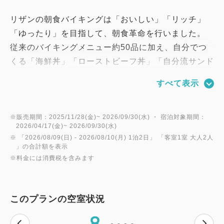
リザンの朝食バイキングは「おいしい」「リッチ」
「ゆったり」を目指して、朝食革命を行いました。
従来のバイキングメニュー約50品に加え、自分でつ
くる「海鮮丼」「ローストビーフ丼」「自分流サンド
ウィッチ」「選べる具沢山おにぎり」「具沢山の中華
すべて表示
粥」をご用意！
海ぶどうやサーモン、ローストビーフなどそれぞれの
具材をお好きなだけ盛付けして頂けます。
※販売期間：2025/11/28(金)~ 2026/09/30(水) ・ 宿泊対象期間：
2026/04/17(金)~ 2026/09/30(水)
リザンの朝食革命を是非お楽しみください！
※ 「
2026/08/09(日)
- 2026/08/10(月)
1泊2日
」 「
客室1室 大人2人
－－－－－－－－－－－－－－－－－－
」の合計額を表示
※料金には消費税を含みます
★インターネット予約専用の朝食と夕食付プランで
す。
このプランの空室状況
※当プランはチェックイン当日の13時に受付締切と
8
なります。