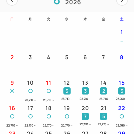
2026
※連泊のお客様で、ご滞在中1回のみのご夕食でよろ
しい場合は、当プランで1泊、あとは朝食付プランで
日
月
火
水
木
金
土
ご予約ください。
1
お部屋
★お部屋はゆったりサイズの「30㎡のスタンダード
ルーム」、よりワイドな「40㎡のデラックスルー
2
3
4
5
6
7
8
ム」、
広々としたゆとりの「50㎡のコーナールーム」の3
つのタイプで、それぞれがオーシャンビュー側とグリ
9
10
11
12
13
14
15
ーンビュー側にあり、お好みやご予算にあわせてお選
5
3
2
5
びいただけます。
28,710
～
28,710
～
25,740
23,760
～
28,710
～
28,710
～
★お部屋は全室禁煙で、ベランダ付です。
16
17
18
19
20
21
22
★部屋タイプによりダブルベッドのお部屋もございま
7
5
すので、ご予約時にお選びください。
22,770
～
22,770
～
22,770
～
22,770
～
22,770
～
22,770
～
23,760
～
23
24
25
26
27
28
29