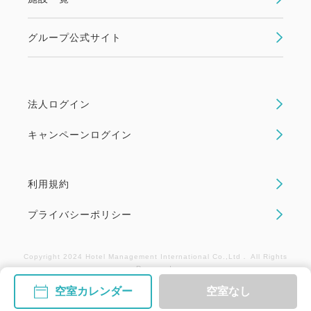
☆当ホテルではお車でご来館の場合、駐車場料金を1
泊/1台につき500円頂戴いたしております (最大
グループ公式サイト
1,500円まで)。
事前予約不要。駐車場警備員へお声掛けくださいま
せ。
法人ログイン
キャンペーンログイン
利用規約
プライバシーポリシー
Copyright 2024 Hotel Management International Co.,Ltd． All Rights
Reserved.
空室カレンダー
空室なし