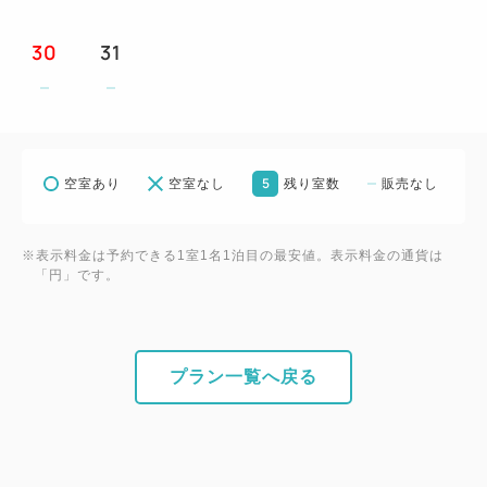
①ウェルカムドリンク1杯付です。
②朝食券をランチ券としてもご利用いただけます。
30
31
③朝食券2枚で夕食バイキングへお振替可能です。
④3連泊ではスイーツバイキングが1回、4連泊ではラ
ンチバイキングが1回、5連泊以上では夕食バイキン
グが1回付となります。
5
空室あり
空室なし
残り室数
販売なし
⑤お一人様一泊につき1本ミネラルウォーター付で
す。
※④は連泊のプラン内容の併用はできません
※表示料金は予約できる1室1名1泊目の最安値。表示料金の通貨は
「円」です。
幼児施設使用料
★3～5歳の幼児のご宿泊には、施設使用料としてお
一人様一泊につき2,200円（消費税込）を頂戴いたし
プラン一覧へ戻る
ております。
予めご了承くださいませ。