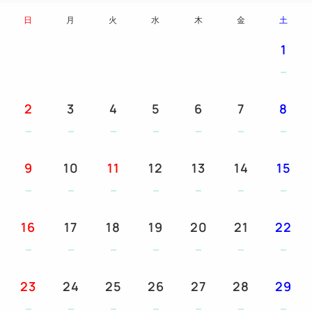
日
月
火
水
木
金
土
お部屋
★お部屋はゆったりサイズの「30㎡のスタンダード
1
ルーム」、よりワイドな広さの「40㎡のデラックス
ルーム」、広々としたゆとりの「50㎡のコーナール
ーム」の3つのタイプで、それぞれがオーシャンビュ
2
3
4
5
6
7
8
ー側とグリーンビュー側にあり、お好みやご予算にあ
わせてお選びいただけます。
★お部屋内は全室禁煙で、ベランダ付です。
9
10
11
12
13
14
15
★部屋タイプによりダブルベッドのお部屋もあります
ので、ご予約時にお選びください。
16
17
18
19
20
21
22
ご朝食
和洋食バイキングをお楽しみください。
23
24
25
26
27
28
29
おもてなし