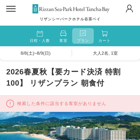
リザンシーパークホテル谷茶ベイ
日程・人数
客室
プラン
カート
8/8(土)~8/9(日)
大人2名, 1室
2026春夏秋【要カード決済 特割
100】 リザンプラン 朝食付
検索した条件に該当する客室がありません