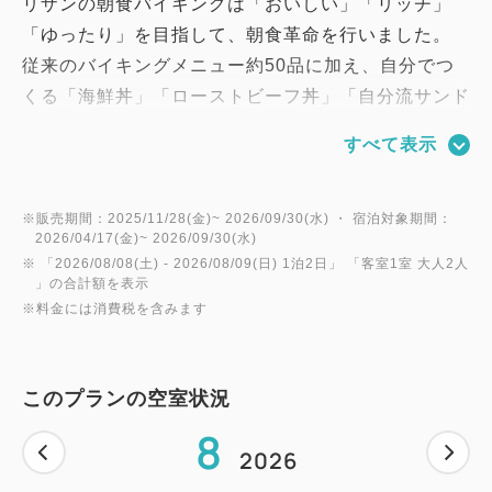
リザンの朝食バイキングは「おいしい」「リッチ」
「ゆったり」を目指して、朝食革命を行いました。
従来のバイキングメニュー約50品に加え、自分でつ
くる「海鮮丼」「ローストビーフ丼」「自分流サンド
ウィッチ」「選べる具沢山おにぎり」「具沢山の中華
すべて表示
粥」をご用意！
海ぶどうやサーモン、ローストビーフなどそれぞれの
具材をお好きなだけ盛付けして頂けます。
※販売期間：2025/11/28(金)~ 2026/09/30(水) ・ 宿泊対象期間：
2026/04/17(金)~ 2026/09/30(水)
リザンの朝食革命を是非お楽しみください！
※ 「
2026/08/08(土)
- 2026/08/09(日)
1泊2日
」 「
客室1室 大人2人
－－－－－－－－－－－－－－－－－－
」の合計額を表示
※料金には消費税を含みます
ご予約
★100日前までのご予約なら、さらにリーズナブルな
このプランの空室状況
朝食付プランです。
8
★ご予約はインターネット限定で、ご宿泊日の100日
2026
前まで可能です。