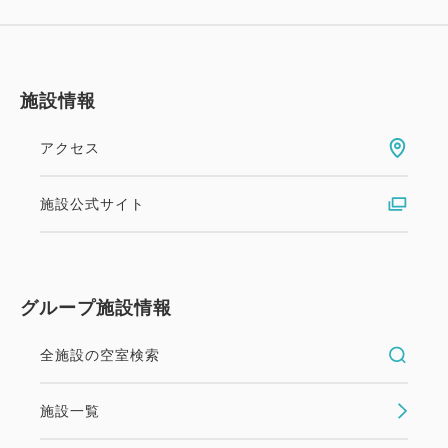
ご案内 ※予めご了承ください
☆お食事券、チケットはチェックイン時お渡しいたし
ます。
☆すべてのプラン内容はご利用になれない場合でも、
施設情報
返金や振替はいたしかねます。
☆各お部屋タイプともご利用人数によりベッド数(ス
アクセス
タッキングベッドまたはソファーベッド)が増え、部
屋が手狭になります。
施設公式サイト
☆レストランは貸切りやその他の事情により一般営業
のできない日もございます。
☆当ホテルではお車でご来館の場合、駐車場料金を1
グループ施設情報
泊/1台につき500円頂戴いたしております (最大
1,500円まで)。
全施設の空室検索
事前予約不要。駐車場警備員へお声掛けくださいま
せ。
施設一覧