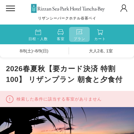
リザンシーパークホテル谷茶ベイ
日程・人数
客室
プラン
カート
8/8(土)~8/9(日)
大人2名, 1室
2026春夏秋【要カード決済 特割
100】 リザンプラン 朝食と夕食付
検索した条件に該当する客室がありません