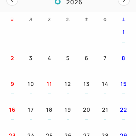
2026
前まで可能です。
※連泊のお客様で、ご滞在中1回のみのご夕食でよろ
日
月
火
水
木
金
土
しい場合は、当プランで1泊、あとは朝食付プランで
ご予約ください。
1
お部屋
★お部屋はゆったりサイズの「30㎡のスタンダード
2
3
4
5
6
7
8
ルーム」、よりワイドな広さの「40㎡のデラックス
ルーム」、広々としたゆとりの「50㎡のコーナール
ーム」の3つのタイプで、それぞれがオーシャンビュ
9
10
11
12
13
14
15
ー側とグリーンビュー側にあり、お好みやご予算にあ
わせてお選びいただけます。
★お部屋内は全室禁煙で、ベランダ付です。
16
17
18
19
20
21
22
★部屋タイプによりダブルベッドのお部屋もあります
ので、ご予約時にお選びください。
23
24
25
26
27
28
29