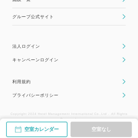
☆当ホテルではお車でご来館の場合、駐車場料金を1
泊/1台につき500円頂戴いたしております (最大
グループ公式サイト
1,500円まで)。
事前予約不要。駐車場警備員へお声掛けくださいま
せ。
法人ログイン
重要・必ずご了承のうえご予約ください
キャンペーンログイン
★当プランはご予約時にカード決済が必要であり、ご
宿泊日の14日前以後のお取消し(ご宿泊日や人数変更
も含む)には下記の取消料が必要となります。
利用規約
□15日前まで、無料
プライバシーポリシー
□14～3日前まで、 宿泊料総額の30％
□2日前、宿泊料総額の40％
Copyright 2024 Hotel Management International Co.,Ltd． All Rights
□前日、宿泊料総額の50％
Reserved.
□当日、宿泊料総額の80％
空室カレンダー
空室なし
□ご連絡なしの不泊、宿泊料総額の100％