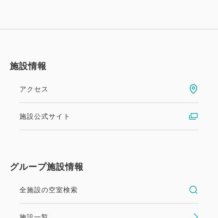
幼児施設使用料
★3～5歳の幼児のご宿泊には、施設使用料としてお
一人様一泊につき2,200円（消費税込）を頂戴いたし
ております。
予めご了承くださいませ。
施設情報
ご案内 ※予めご了承ください
アクセス
☆お食事券、チケットはチェックイン時お渡しいたし
ます。
施設公式サイト
☆すべてのプラン内容はご利用になれない場合でも、
返金や振替はいたしかねます。
☆各お部屋タイプともご利用人数によりベッド数(ス
グループ施設情報
タッキングベッドまたはソファーベッド)が増え、部
屋が手狭になります。
全施設の空室検索
☆レストランは貸切りやその他の事情により一般営業
のできない日もございます。
施設一覧