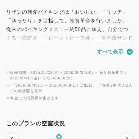
リザンの朝食バイキングは「おいしい」「リッチ」
「ゆったり」を目指して、朝食革命を行いました。
従来のバイキングメニュー約50品に加え、自分でつ
くる「海鮮丼」「ローストビーフ丼」「自分流サンド
ウィッチ」「選べる具沢山おにぎり」「具沢山の中華
すべて表示
粥」をご用意！
海ぶどうやサーモン、ローストビーフなどそれぞれの
具材をお好きなだけ盛付けして頂けます。
※販売期間：2025/11/28(金)~ 2026/09/30(水) ・ 宿泊対象期間：
2026/04/17(金)~ 2026/09/30(水)
リザンの朝食革命を是非お楽しみください！
※ 「
2026/08/08(土)
- 2026/08/09(日)
1泊2日
」 「
客室1室 大人2人
－－－－－－－－－－－－－－－－－－
」の合計額を表示
※料金には消費税を含みます
ご予約
★100日前までのご予約なら、さらにリーズナブルな
このプランの空室状況
朝食と夕食付プランです。
8
★ご予約はインターネット限定で、ご宿泊日の100日