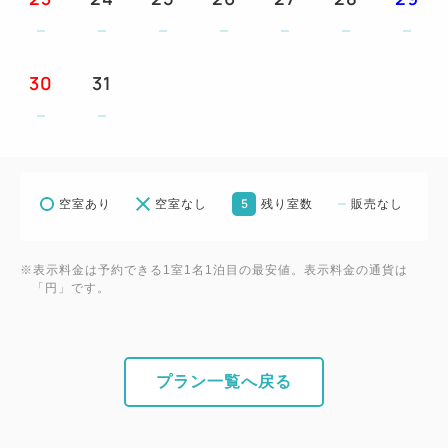
お食事
★ご夕食は、和食／洋食・中華／バーベキューのレス
トランでのバイキング料理から、当日お好みでお選び
30
31
いただけます。
★ご朝食は、和洋食バイキングをお楽しみください。
おもてなし
5
空室あり
空室なし
残り室数
販売なし
①ウェルカムドリンク1杯付です。
②朝食券をランチ券としてもご利用いただけます。
③3連泊ではスイーツバイキングが1回、4連泊ではラ
※表示料金は予約できる1室1名1泊目の最安値。表示料金の通貨は
「円」です。
ンチバイキングが1回、5連泊以上では夕食時に飲み
放題（90分）が1回付となります。
④お一人様一泊につき1本ミネラルウォーター付で
す。
プラン一覧へ戻る
※③は連泊のプラン内容の併用はできません