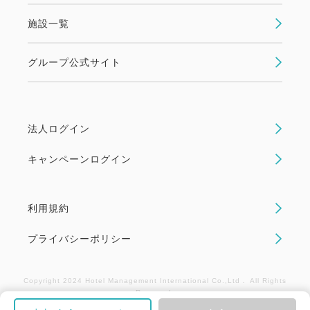
Ⓑお子様マリングッズ1つ(うきわ、ライフジャケッ
施設一覧
ト)ご利用券をお一人様一泊につき1枚お付けします。
Ⓒ2連泊以上で花火券とおやつ券を1枚ずつお付けし
グループ公式サイト
ます。
幼児施設使用料
★3～5歳の幼児のご宿泊には、施設使用料としてお
法人ログイン
一人様一泊につき2,200円（消費税込）を頂戴いたし
キャンペーンログイン
ております。
予めご了承くださいませ。
利用規約
ご案内 ※予めご了承ください
プライバシーポリシー
☆お食事券、チケットはチェックイン時お渡しいたし
ます。
Copyright 2024 Hotel Management International Co.,Ltd． All Rights
☆ビーチセット、お子様マリングッズは数に限りがあ
Reserved.
り、当日先着順となります。