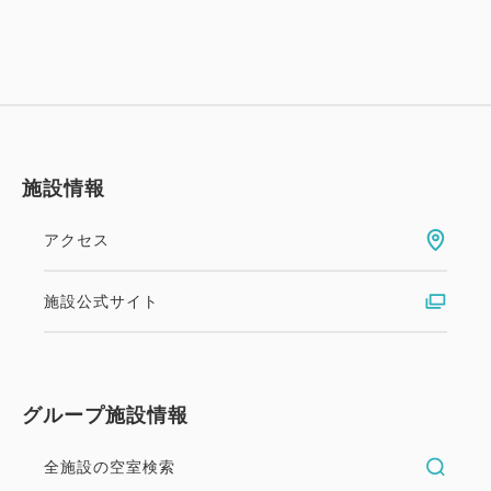
②ウェルカムドリンク1杯付です。
③朝食券をランチ券としてもご利用いただけます。
④2連泊ではスイーツバイキングが1回、3連泊ではラ
ンチバイキングが1回、4連泊以上では夕食時に飲み
放題（90分）が1回、5連泊以上ではランチバイキン
グと夕食時に飲み放題（90分）が各1回付となりま
施設情報
す。
⑤お一人様一泊につき1本ミネラルウォーター付で
アクセス
す。
※①、④は連泊のプラン内容の併用はできません
施設公式サイト
◆3歳以上小学生までのお子様へ
(アクティビティご利用には保護者の同伴が必要で
グループ施設情報
す（大人有料）)
Ⓐリザンアドベンチャーを1泊につき1回ご利用いた
全施設の空室検索
だけます（1日券）。