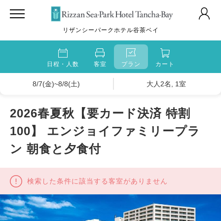
リザンシーパークホテル谷茶ベイ
日程・人数
客室
プラン
カート
8/7(金)~8/8(土)
大人2名, 1室
2026春夏秋【要カード決済 特割
100】 エンジョイファミリープラ
ン 朝食と夕食付
検索した条件に該当する客室がありません