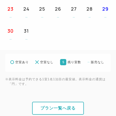
★部屋タイプによりダブルベッドのお部屋もあります
23
24
25
26
27
28
29
ので、ご予約時にお選びください。
お食事
30
31
★ご夕食は、和食／洋食・中華／バーベキューのレス
トランでのバイキング料理から、当日お好みでお選び
いただけます。
★ご朝食は、和洋食バイキングをお楽しみください。
5
空室あり
空室なし
残り室数
販売なし
おもてなし
①レストランやマリンスポーツ、イベントにご利用い
※表示料金は予約できる1室1名1泊目の最安値。表示料金の通貨は
「円」です。
ただけるエンジョイポイント券を1室あたり、1泊は
20ポイント（2,000円相当）、2連泊は30ポイント
（3,000円相当）、3連泊は40ポイント（4,000円相
当）、4連泊は50ポイント（5,000円相当）、5連泊以
プラン一覧へ戻る
上は60ポイント（6,000円相当）お付けします。