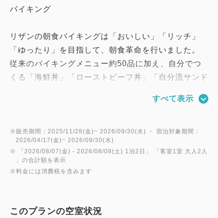
バイキング
リザンの朝食バイキングは「おいしい」「リッチ」
「ゆったり」を目指して、朝食革命を行いました。
従来のバイキングメニュー約50品に加え、自分でつ
くる「海鮮丼」「ローストビーフ丼」「自分流サンド
ウィッチ」「選べる具沢山おにぎり」「具沢山の中華
すべて表示
粥」をご用意！
海ぶどうやサーモン、ローストビーフなどそれぞれの
具材をお好きなだけ盛付けして頂けます。
※販売期間：2025/11/28(金)~ 2026/09/30(水) ・ 宿泊対象期間：
2026/04/17(金)~ 2026/09/30(水)
リザンの朝食革命を是非お楽しみください！
※ 「
2026/08/07(金)
- 2026/08/08(土)
1泊2日
」 「
客室1室 大人2人
－－－－－－－－－－－－－－－－－－
」の合計額を表示
※料金には消費税を含みます
ご予約
★100日前までのご予約なら、さらにリーズナブルな
このプランの空室状況
朝食と夕食付プランです。