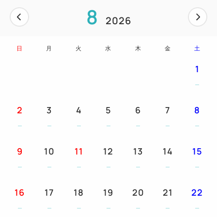
8
館内でご利用いただけるエンジョイポイントやマリン
2026
グッズが付いています。
★ご予約はインターネット限定で、ご宿泊日の100日
日
月
火
水
木
金
土
前まで可能です。
※連泊のお客様で、ご滞在中1回のみのご夕食でよろ
1
しい場合は、当プランで1泊、あとは朝食付プランで
ご予約ください。
2
3
4
5
6
7
8
お部屋
★お部屋はゆったりサイズの「30㎡のスタンダード
ルーム」、よりワイドな広さの「40㎡のデラックス
9
10
11
12
13
14
15
ルーム」、広々としたゆとりの「50㎡のコーナール
ーム」の3つのタイプで、それぞれがオーシャンビュ
ー側とグリーンビュー側にあり、お好みやご予算にあ
16
17
18
19
20
21
22
わせてお選びいただけます。
★お部屋内は全室禁煙で、ベランダ付です。