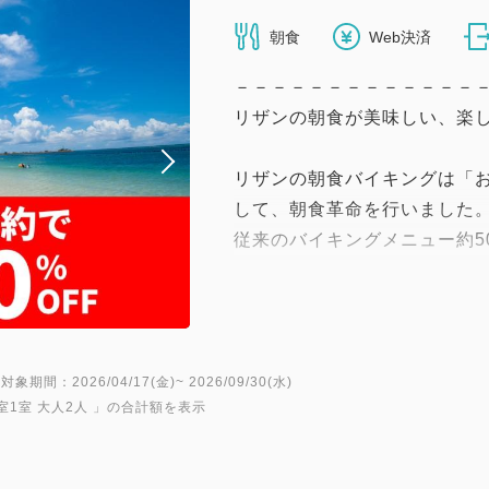
朝食
Web決済
－－－－－－－－－－－－－
リザンの朝食が美味しい、楽し
リザンの朝食バイキングは「
して、朝食革命を行いました
従来のバイキングメニュー約5
ーストビーフ丼」「自分流サ
「具沢山の中華粥」をご用意
海ぶどうやサーモン、ロース
け盛付けして頂けます。
対象期間：2026/04/17(金)~ 2026/09/30(水)
リザンの朝食革命を是非お楽
室1室 大人2人
」の合計額を表示
－－－－－－－－－－－－－
ご予約