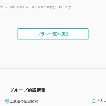
1室1名1泊目の最安値。表示料金の通貨は「円」です。
◆3歳以上小学生までのお子様
(アクティビティご利用には
Ⓐリザンアドベンチャーを1泊
Ⓑお子様マリングッズ1つ(う
プラン一覧へ戻る
様一泊につき1枚お付けします
Ⓒ2連泊以上で花火券とおやつ
幼児施設使用料
★3～5歳の幼児のご宿泊には
2,200円（消費税込）を頂戴
予めご了承くださいませ。
グループ施設情報
ご案内 ※予めご了承ください
☆お食事券、チケットはチェ
法人
全施設の空室検索
☆ビーチセット、お子様マリ