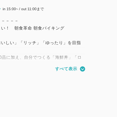
in 15:00~ / out 11:00まで
－－－－－
い！ 朝食革命 朝食バイキング
おいしい」「リッチ」「ゆったり」を目指
。
0品に加え、自分でつくる「海鮮丼」「ロ
ンドウィッチ」「選べる具沢山おにぎり」
すべて表示
！
トビーフなどそれぞれの具材をお好きなだ
しみください！
－－－－－