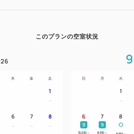
★30日前までのご予約なら、
館内でご利用いただけるエン
特典満載です。
★ご予約はインターネット限定
このプランの空室状況
お部屋
9
★お部屋はゆったりサイズの「
26
ドな広さの「40㎡のデラック
コーナールーム」の3つのタ
木
金
土
日
月
火
リーンビュー側にあり、お好
1
1
す。
★お部屋内は全室禁煙で、ベ
★部屋タイプによりダブルベ
6
7
8
6
7
8
お選びください。
9
9
ご朝食
10,230
～
8,910
～
8,910
～