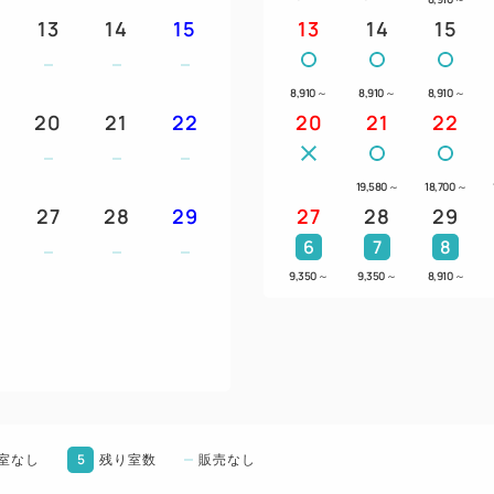
13
14
15
13
14
15
和洋食バイキングをお楽しみ
おもてなし
8,910
～
8,910
～
8,910
～
20
21
22
①レストランやマリンスポー
20
21
22
イポイント券を1室あたり、1泊
30ポイント（3,000円相当）
19,580
～
18,700
～
泊は50ポイント（5,000円相
27
28
29
27
28
29
当）お付けします。
6
7
8
②ウェルカムドリンク1杯付で
9,350
～
9,350
～
8,910
～
③朝食券をランチ券としても
④朝食券2枚で夕食バイキング
⑤2連泊ではスイーツバイキン
回、4連泊以上では夕食バイキ
グと夕食バイキングが各1回付
⑥お一人様一泊につき1本ミ
5
室なし
残り室数
販売なし
※①、⑤は連泊のプラン内容