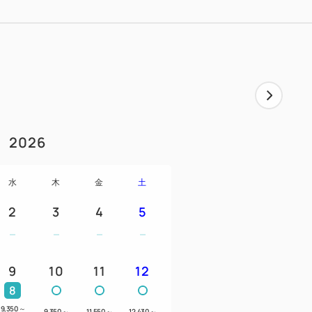
さらにリーズナブルな朝食付プランです。
ジョイポイントやマリングッズご利用など
で、ご宿泊日の30日前まで可能です。
30㎡のスタンダードルーム」、よりワイ
2026
スルーム」、広々としたゆとりの「50㎡の
イプで、それぞれがオーシャンビュー側とグ
水
木
金
土
みやご予算にあわせてお選びいただけま
2
3
4
5
ランダ付です。
ッドのお部屋もありますので、ご予約時に
9
10
11
12
8
9,350
～
9,350
～
11,550
～
12,430
～