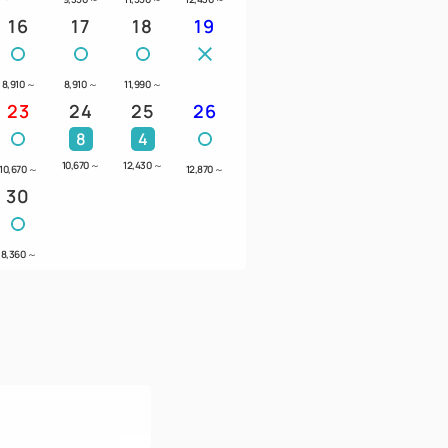
16
17
18
19
ください。
8,910
～
8,910
～
11,990
～
ツ、イベントにご利用いただけるエンジョ
23
24
25
26
は20ポイント（2,000円相当）、2連泊は
8
4
、3連泊は40ポイント（4,000円相当）、4連
10,670
～
12,430
～
10,670
～
12,870
～
当）、5連泊以上は60ポイント（6,000円相
30
す。
8,360
～
ご利用いただけます。
へお振替可能です。
グが1回、3連泊ではランチバイキングが1
ングが1回、5連泊以上ではランチバイキン
となります。
ネラルウォーター付です。
の併用はできません。