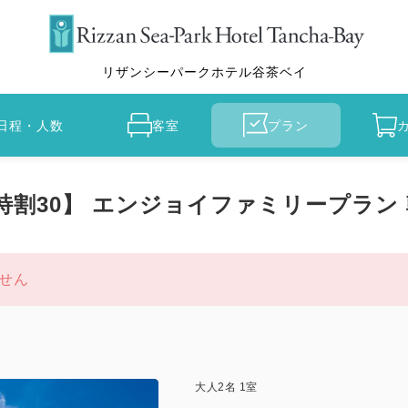
リザンシーパークホテル谷茶ベイ
日程・人数
客室
プラン
 特割30】 エンジョイファミリープラン
せん
大人
2
名
1
室