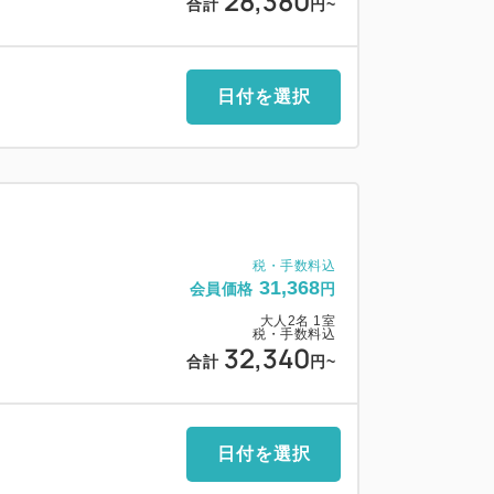
28,380
合計
円
~
す。
日付を選択
ご利用いただけます。
へお振替可能です。
ングを1回お楽しみいただけます。
ネラルウォーター付です。
税・手数料込
、施設使用料としてお一人様一泊につき
31,368
会員価格
円
いたしております。
大人
2
名
1
室
税・手数料込
32,340
合計
円
~
の添い寝幼児から1名と数え、5名定員を超
日付を選択