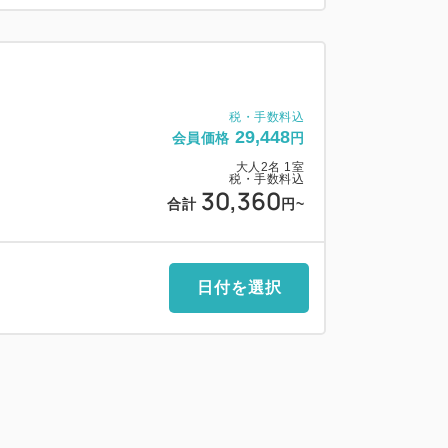
ックイン時お渡しいたします。
用になれない場合でも、返金や振替はいた
数によりベッド数(スタッキングベッドま
税・手数料込
部屋が手狭になります。
29,448
会員価格
円
他の事情により一般営業のできない日もご
大人
2
名
1
室
税・手数料込
30,360
場合、駐車場料金を1泊/1台につき500円
合計
円
~
500円まで)。
へお声掛けくださいませ。
日付を選択
ご案内をご理解・ご了承をいただいたうえ
す。
ポンレンタカー琉球