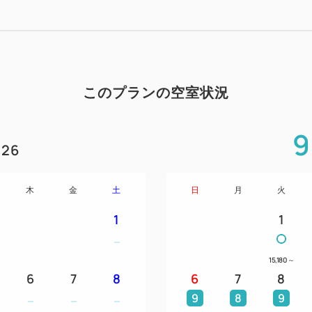
レンタカー手配クラス：全車禁煙
り ヤリス、フィット、スイフ
☆レンタカーは1部屋につき1
☆レンタカー車種のご指定は
☆レンタカーは差額をいただ
このプランの空室状況
能です。詳しくはお問い合わ
☆ご利用は宿泊日から2日間で
9
なります。
26
☆レンタカーお受取り／ご返
レンタカー営業所となります
木
金
土
日
月
火
☆当プランご予約時に、付帯
1
1
と『返却日、時間』をご記入
ご予約時に未定の場合は後で
ご宿泊の5日前までにご連絡
15,180
～
6
7
8
6
7
8
せん。
9
8
9