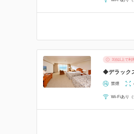
3泊以上で利
◆デラック
禁煙
Wi-Fiあり