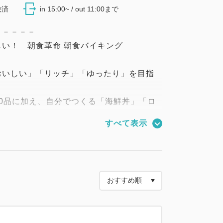
決済
in 15:00~ / out 11:00まで
－－－－－
い！ 朝食革命 朝食バイキング
おいしい」「リッチ」「ゆったり」を目指
。
0品に加え、自分でつくる「海鮮丼」「ロ
ンドウィッチ」「選べる具沢山おにぎり」
すべて表示
！
トビーフなどそれぞれの具材をお好きなだ
しみください！
－－－－－
食3回と夕食1回付の3連泊プランです。