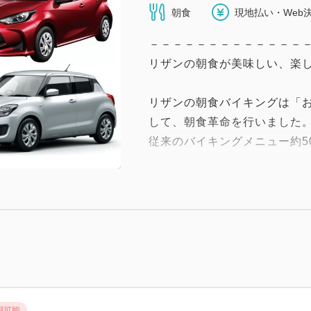
朝食
現地払い・Web
－－－－－－－－－－－－－
リザンの朝食が美味しい、楽し
リザンの朝食バイキングは「
して、朝食革命を行いました
従来のバイキングメニュー約5
ーストビーフ丼」「自分流サ
「具沢山の中華粥」をご用意
海ぶどうやサーモン、ロース
け盛付けして頂けます。
リザンの朝食革命を是非お楽
－－－－－－－－－－－－－
★インターネット予約専用の朝
用可能