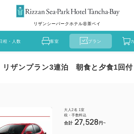
リザンシーパークホテル谷茶ベイ
日程・人数
客室
プラン
付】リザンプラン3連泊 朝食と夕食1回付
大人
2
名
1
室
税・手数料込
27,528
合計
円~