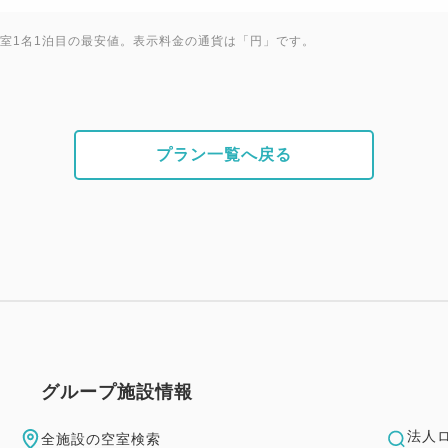
●例B、大人3名様、幼児2名様
1室1名1泊目の最安値。表示料金の通貨は「円」です。
◎レンタカーお受取り場所、
☆ご利用当日、那覇空港着の場
越しください。ニッポンレン
す。
プラン一覧へ戻る
☆那覇市内営業所は複数ござ
タカー琉球のホームページに
なお、県庁前営業所は同営業
できません。
例）貸出：那覇空港豊崎営業
貸出：県庁前営業所 返却
https://www.nipponrentacar.c
グループ施設情報
☆レンタカー料金には基本料金
法人
全施設の空室検索