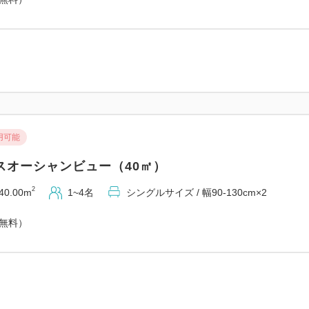
おもてなし
①ウェルカムドリンク1杯付で
②朝食券をランチ券としても
③朝食券2枚で夕食バイキング
④ご滞在中、スイーツバイキ
⑤お一人様一泊につき1本ミ
用可能
幼児施設使用料
スオーシャンビュー（40㎡）
★3～5歳の幼児のご宿泊には
2
40.00m
1~4名
シングルサイズ / 幅90-130cm×2
2,200円（消費税込）を頂戴
予めご了承くださいませ
（無料）
ご案内 ※予めご了承ください
★レンタカーご乗車人数は0歳
えてのご利用はできません。