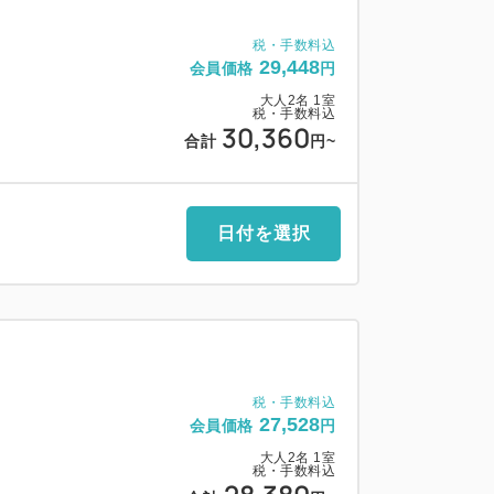
ットになっています。
用料金も含まれた金額です。
税・手数料込
29,448
会員価格
円
大人
2
名
1
室
税・手数料込
30,360
30㎡のスタンダードルーム」、よりワイ
合計
円
~
ム」、広々としたゆとりの「50㎡のコーナ
、それぞれがオーシャンビュー側とグリーン
予算にあわせてお選びいただけます。
日付を選択
ンダ付です。
ッドのお部屋もございますので、ご予約時
税・手数料込
和食／洋食・中華／バーベキューのレストラ
27,528
会員価格
円
当日お好みでお選びいただけます。
大人
2
名
1
室
グをお楽しみください。
税・手数料込