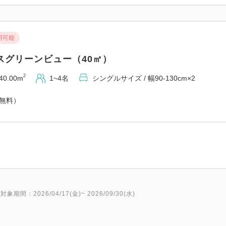
☆お食事券、チケットはチェ
☆すべてのプラン内容はご利
しかねます。
用可能
☆各お部屋タイプともご利用人
スグリーンビュー（40㎡）
たはソファーベッド)が増え、
☆レストランは貸切りやその
2
40.00m
1~4名
シングルサイズ / 幅90-130cm×2
ざいます。
（無料）
☆当ホテルではお車でご来館の
頂戴いたしております (最大1,
事前予約不要。駐車場警備員
レンタカー利用について
レンタカー付プランは以下の
でのご予約をお願いいたしま
対象期間：2026/04/17(金)~ 2026/09/30(水)
◎レンタカー手配会社：ニッ