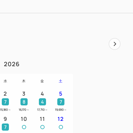
SSクラス(1000～1300cc 5名乗
トなど)
台のお手配となります。
できません
くことによりクラスのアップグレードも可
せください。
貸出日は朝8時以降、返却日は19時までと
2026
却は、那覇空港豊崎営業所または那覇市内
水
木
金
土
連絡欄に『那覇空港到着日、時間、便名』
2
3
4
5
ください。
7
8
4
7
ご連絡いただくことも可能です。ただし、
15,180
～
16,170
～
17,710
～
19,690
～
いただけない場合、レンタカー利用はできま
9
10
11
12
7