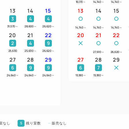
航空便情報 記入例
16,170
～
14,740
～
14,740
～
13
14
15
13
14
15
●例1、6月3日 那覇着便 JAL1
3
4
4
●例2、6月3日 那覇営業所 9時
31,570
～
28,600
～
26,620
～
14,740
～
14,740
～
14,740
～
20
21
22
20
21
22
◎レンタカーご利用に関する
2
4
9
★レンタカーご乗車人数は0歳
名様)を超えてのご利用はでき
25,630
25,630
～
26,620
～
27,610
～
26,620
～
27
28
29
★オプションにて、ベビーシ
27
28
29
のお手配を承ります。
6
9
9
6
7
1台につき1,100円（税込）
～
24,640
～
24,640
～
24,640
～
15,180
～
15,180
～
ご希望の場合は予めお申し付
なお、ベビーシート、チャイ
ます。
下記ご利用の場合、当レンタ
ます。
5
●例A、大人2名様、幼児3名様
室なし
残り室数
販売なし