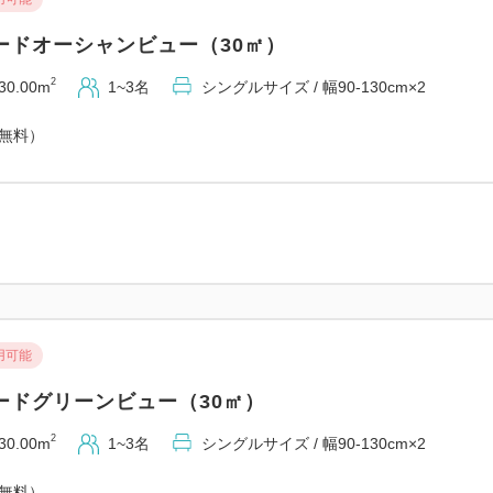
4日間分のレンタカー料金がセ
★表示料金は、レンタカー利
ードオーシャンビュー（30㎡）
2
30.00m
1~3名
シングルサイズ / 幅90-130cm×2
お部屋
★お部屋はゆったりサイズの「
（無料）
ドな「40㎡のデラックスルー
ールーム」の3つのタイプで
ビュー側にあり、お好みやご
★お部屋は全室禁煙で、ベラ
★部屋タイプによりダブルベ
にお選びください。
用可能
お食事
ードグリーンビュー（30㎡）
★ご滞在中1回のご夕食は、
ンでのバイキング料理から、
2
30.00m
1~3名
シングルサイズ / 幅90-130cm×2
★ご朝食は、和洋食バイキン
（無料）