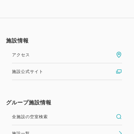
ト)ご利用券をお一人様一泊につき1枚お付けします。
幼児施設使用料
★3～5歳の幼児のご宿泊には、施設使用料としてお
一人様一泊につき2,200円（消費税込）を頂戴いたし
施設情報
ております。
予めご了承くださいませ。
アクセス
ご案内 ※予めご了承ください
施設公式サイト
★レンタカーご乗車人数は0歳の添い寝幼児から1名
と数え、5名定員を超えてのご利用はできません。
☆お食事券、チケットはチェックイン時お渡しいたし
グループ施設情報
ます。
☆ビーチグッズ、お子様マリングッズは数に限りがあ
全施設の空室検索
り、当日先着順となります。
☆すべてのプラン内容はご利用になれない場合でも、
施設一覧