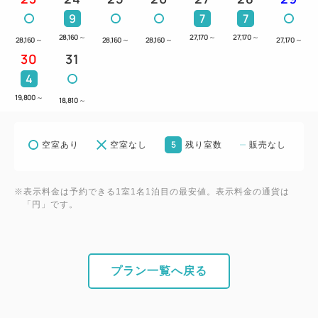
おもてなし
9
7
7
①レストランやマリンスポーツ、イベントにご利用い
28,160
～
27,170
～
27,170
～
28,160
～
28,160
～
28,160
～
27,170
～
ただけるエンジョイポイント券を、20ポイント
30
31
（2,000円相当）お付けします。
4
②ウェルカムドリンク1杯付です。
19,800
～
18,810
～
③朝食券をランチ券としてもご利用いただけます。
④朝食券2枚で夕食バイキングへお振替可能です。
5
空室あり
空室なし
残り室数
販売なし
⑤お一人様一泊につき1本ミネラルウォーター付で
す。
※表示料金は予約できる1室1名1泊目の最安値。表示料金の通貨は
「円」です。
◆3歳以上小学生までのお子様へ
(アクティビティご利用には保護者の同伴が必要で
す（大人有料）)
Ⓐリザンアドベンチャーを1泊につき1回ご利用いた
プラン一覧へ戻る
だけます（1日券）。
Ⓑお子様マリングッズ1つ(うきわ、ライフジャケッ