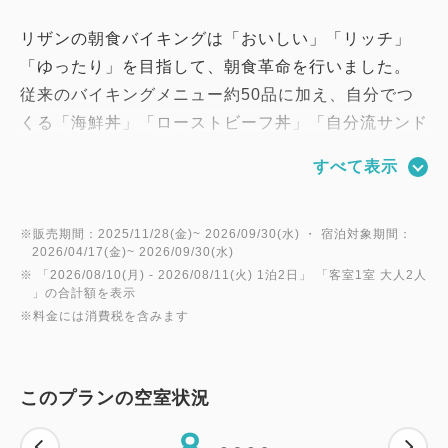
リザンの朝食バイキングは「おいしい」「リッチ」
「ゆったり」を目指して、朝食革命を行いました。
従来のバイキングメニュー約50品に加え、自分でつ
くる「海鮮丼」「ローストビーフ丼」「自分流サンド
ウィッチ」「選べる具沢山おにぎり」「具沢山の中華
すべて表示
粥」をご用意！
海ぶどうやサーモン、ローストビーフなどそれぞれの
具材をお好きなだけ盛付けして頂けます。
※販売期間：2025/11/28(金)~ 2026/09/30(水) ・ 宿泊対象期間：
2026/04/17(金)~ 2026/09/30(水)
リザンの朝食革命を是非お楽しみください！
※ 「
2026/08/10(月)
- 2026/08/11(火)
1泊2日
」 「
客室1室 大人2人
－－－－－－－－－－－－－－－－－－
」の合計額を表示
※料金には消費税を含みます
★インターネット予約専用の、朝食付の1泊エンジョ
イファミリープランです。
このプランの空室状況
2日間分のレンタカー料金がセットになっています。
8
★表示料金は、レンタカー利用料金も含まれた金額で