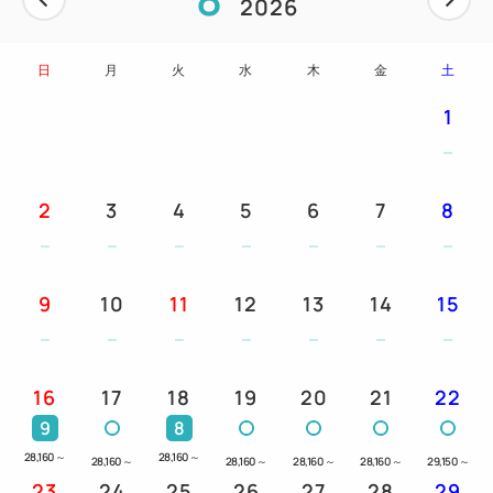
2026
す。
日
月
火
水
木
金
土
お部屋
★お部屋はゆったりサイズの「30㎡のスタンダード
1
ルーム」、よりワイドな「40㎡のデラックスルー
ム」、広々としたゆとりの「50㎡のコーナールー
ム」の3つのタイプで、それぞれがオーシャンビュー
2
3
4
5
6
7
8
側とグリーンビュー側にあり、お好みやご予算にあわ
せてお選びいただけます。
★お部屋は全室禁煙で、ベランダ付です。
9
10
11
12
13
14
15
★部屋タイプによりダブルベッドのお部屋もございま
すので、ご予約時にお選びください。
16
17
18
19
20
21
22
ご朝食
9
8
和洋食バイキングをお楽しみください。
28,160
～
28,160
～
28,160
～
28,160
～
28,160
～
28,160
～
29,150
～
23
24
25
26
27
28
29