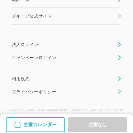
返金や振替はいたしかねます。
☆各お部屋タイプともご利用人数によりベッド数(ス
グループ公式サイト
タッキングベッドまたはソファーベッド)が増え、部
屋が手狭になります。
☆レストランは貸切りやその他の事情により一般営業
のできない日もございます。
法人ログイン
☆当ホテルではお車でご来館の場合、駐車場料金を1
キャンペーンログイン
泊/1台につき500円頂戴いたしております (最大
1,500円まで)。
事前予約不要。駐車場警備員へお声掛けくださいま
利用規約
せ。
プライバシーポリシー
レンタカー利用について
Copyright 2024 Hotel Management International Co.,Ltd． All Rights
レンタカー付プランは以下のご案内をご理解・ご了承
Reserved.
をいただいたうえでのご予約をお願いいたします。
空室カレンダー
空室なし