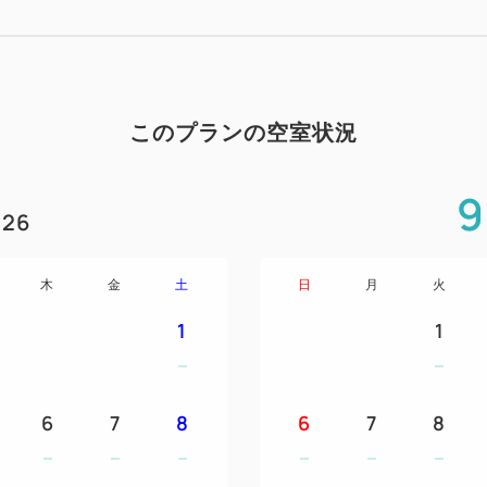
ァミリープランです。
5日間分のレンタカー料金がセ
★表示料金は、レンタカー利
このプランの空室状況
お部屋
★お部屋はゆったりサイズの「
9
ドな「40㎡のデラックスルー
26
ールーム」の3つのタイプで
ビュー側にあり、お好みやご
木
金
土
日
月
火
★お部屋は全室禁煙で、ベラ
1
1
★部屋タイプによりダブルベ
にお選びください。
6
7
8
6
7
8
お食事
★ご滞在中2回のご夕食は、
ンでのバイキング料理から、