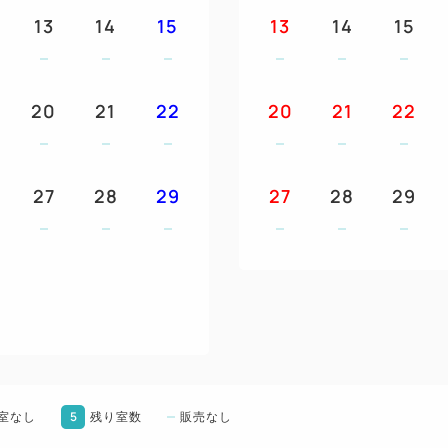
13
14
15
13
14
15
★ご朝食は、和洋食バイキン
おもてなし
20
21
22
①レストランやマリンスポー
20
21
22
イポイント券を、50ポイント（
②ウェルカムドリンク1杯付で
③朝食券をランチ券としても
27
28
29
27
28
29
④朝食券2枚で夕食バイキング
⑤ご滞在中、夕食バイキング
⑥お一人様一泊につき1本ミ
◆3歳以上小学生までのお子様
(アクティビティご利用には
Ⓐリザンアドベンチャーを1泊
Ⓑお子様マリングッズ1つ(う
5
室なし
残り室数
販売なし
様一泊につき1枚お付けします