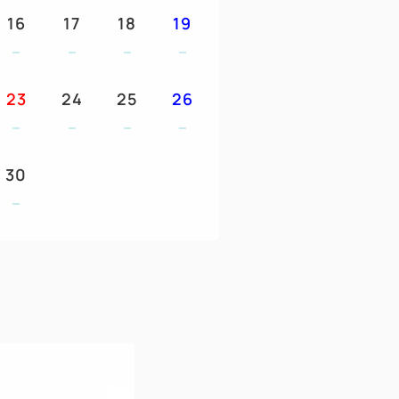
16
17
18
19
グをお楽しみください。
ツ、イベントにご利用いただけるエンジョ
23
24
25
26
5,000円相当）お付けします。
す。
ご利用いただけます。
30
へお振替可能です。
を1回お楽しみいただけます。
ネラルウォーター付です。
へ
保護者の同伴が必要です（大人有料）)
につき1回ご利用いただけます（1日券）。
きわ、ライフジャケット)ご利用券をお一人
。