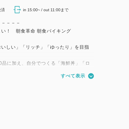
決済
in 15:00~ / out 11:00まで
－－－－－
い！ 朝食革命 朝食バイキング
おいしい」「リッチ」「ゆったり」を目指
。
0品に加え、自分でつくる「海鮮丼」「ロ
ンドウィッチ」「選べる具沢山おにぎり」
すべて表示
！
トビーフなどそれぞれの具材をお好きなだ
しみください！
－－－－－
朝食4回と夕食2回付の4連泊エンジョイフ