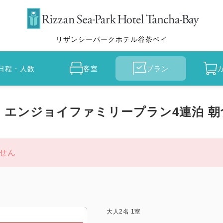
リザンシーパークホテル谷茶ベイ
日程・人数
客室
プラン
】エンジョイファミリープラン4連泊 朝
せん
大人
2
名
1
室