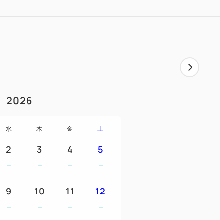
ットになっています。
用料金も含まれた金額です。
30㎡のスタンダードルーム」、よりワイ
ム」、広々としたゆとりの「50㎡のコーナ
2026
、それぞれがオーシャンビュー側とグリーン
予算にあわせてお選びいただけます。
水
木
金
土
ンダ付です。
2
3
4
5
ッドのお部屋もございますので、ご予約時
9
10
11
12
和食／洋食・中華／バーベキューのレストラ
当日お好みでお選びいただけます。