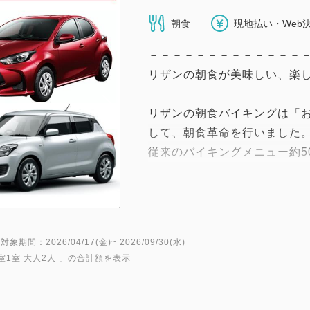
朝食
現地払い・Web
－－－－－－－－－－－－－
リザンの朝食が美味しい、楽し
リザンの朝食バイキングは「
して、朝食革命を行いました
従来のバイキングメニュー約5
ーストビーフ丼」「自分流サ
「具沢山の中華粥」をご用意
海ぶどうやサーモン、ロース
け盛付けして頂けます。
対象期間：2026/04/17(金)~ 2026/09/30(水)
リザンの朝食革命を是非お楽
室1室 大人2人
」の合計額を表示
－－－－－－－－－－－－－
★インターネット予約専用で、