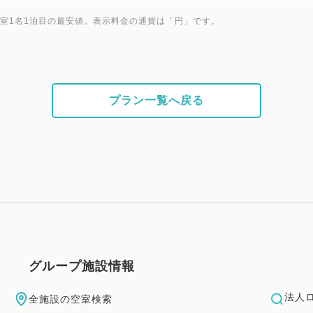
Ⓒ花火券とおやつ券を1枚ずつ
1室1名1泊目の最安値。表示料金の通貨は「円」です。
幼児施設使用料
★3～5歳の幼児のご宿泊には
2,200円（消費税込）を頂戴
プラン一覧へ戻る
予めご了承くださいませ。
ご案内 ※予めご了承ください
★レンタカーご乗車人数は0歳
えてのご利用はできません。
☆お食事券、チケットはチェ
☆ビーチグッズ、お子様マリ
なります。
グループ施設情報
☆すべてのプラン内容はご利
しかねます。
法人
全施設の空室検索
☆各お部屋タイプともご利用人