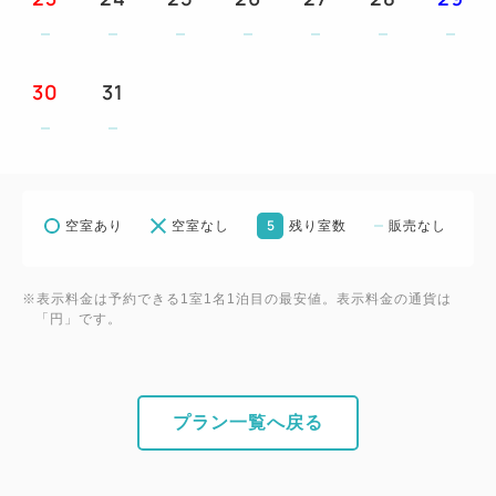
ます。
☆すべてのプラン内容はご利用になれない場合でも、
返金や振替はいたしかねます。
30
31
☆各お部屋タイプともご利用人数によりベッド数(ス
タッキングベッドまたはソファーベッド)が増え、部
屋が手狭になります。
☆レストランは貸切りやその他の事情により一般営業
5
空室あり
空室なし
残り室数
販売なし
のできない日もございます。
☆当ホテルではお車でご来館の場合、駐車場料金を1
泊/1台につき500円頂戴いたしております (最大
※表示料金は予約できる1室1名1泊目の最安値。表示料金の通貨は
「円」です。
1,500円まで)。
事前予約不要。駐車場警備員へお声掛けくださいま
せ。
プラン一覧へ戻る