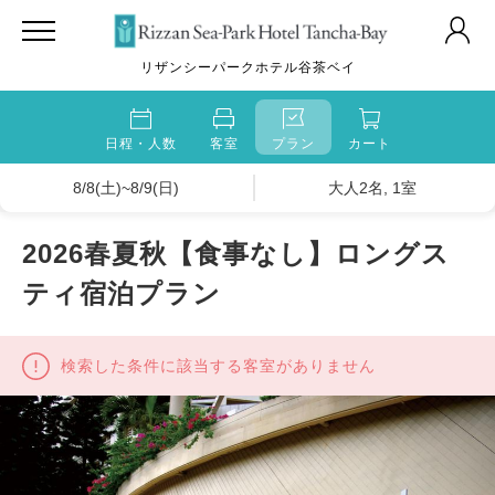
リザンシーパークホテル谷茶ベイ
日程・人数
客室
プラン
カート
8/8(土)~8/9(日)
大人2名, 1室
2026春夏秋【食事なし】ロングス
ティ宿泊プラン
検索した条件に該当する客室がありません