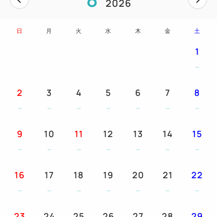
2026
①ウェルカムドリンク1杯付です。
②お一人様一泊につき1本ミネラルウォーター付で
日
月
火
水
木
金
土
す。
④ご朝食のバイキング（和洋食バイキング）およびご
1
夕食のバイキング（和食／洋食・中華／バーベキュ
ー）をご利用の場合、10％引きにてお召し上がりい
ただけます。
2
3
4
5
6
7
8
幼児施設使用料
★3～5歳の幼児のご宿泊には、施設使用料としてお
9
10
11
12
13
14
15
一人様一泊につき2,200円（消費税込）を頂戴いたし
ております。
予めご了承くださいませ。
16
17
18
19
20
21
22
ご案内 ※予めご了承ください
☆お食事券、チケットはチェックイン時お渡しいたし
23
24
25
26
27
28
29