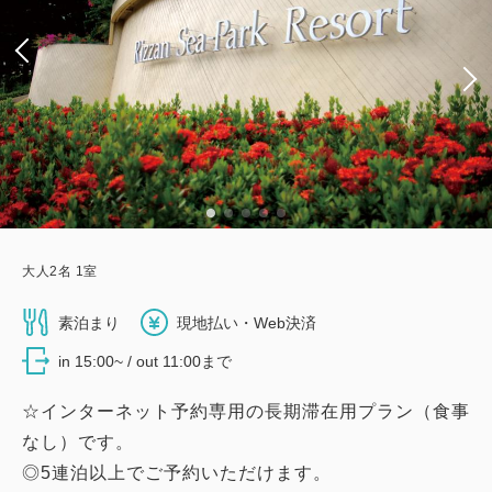
大人
2
名
1
室
素泊まり
現地払い・Web決済
in 15:00~ / out 11:00まで
☆インターネット予約専用の長期滞在用プラン（食事
なし）です。
◎5連泊以上でご予約いただけます。