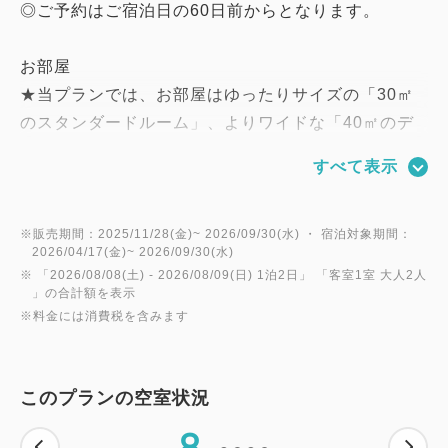
◎ご予約はご宿泊日の60日前からとなります。
お部屋
★当プランでは、お部屋はゆったりサイズの「30㎡
のスタンダードルーム」、よりワイドな「40㎡のデ
ラックスルーム」の2つのタイプで、それぞれがオー
すべて表示
シャンビュー側とグリーンビュー側にあり、お好みや
ご予算にあわせてお選びいただけます。
★お部屋内は全室禁煙で、ベランダ付です。
※販売期間：2025/11/28(金)~ 2026/09/30(水) ・ 宿泊対象期間：
2026/04/17(金)~ 2026/09/30(水)
★部屋タイプによりダブルベッドのお部屋もあります
※ 「
2026/08/08(土)
- 2026/08/09(日)
1泊2日
」 「
客室1室 大人2人
ので、ご予約時にお選びください。
」の合計額を表示
※料金には消費税を含みます
お食事
◎お食事はついておりません。
このプランの空室状況
8
おもてなし