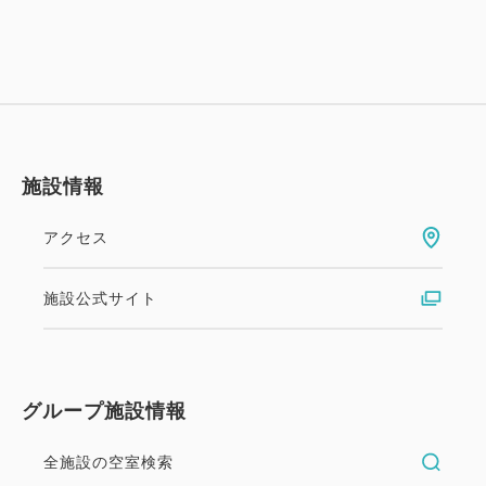
重要・必ずご了承のうえご予約ください
★当プランはご予約時にカード決済が必要であり、ご
宿泊日の14日前以後のお取消し(ご宿泊日や人数変更
も含む)には下記の取消料が必要となります。
□15日前まで、無料
□14～3日前まで、 宿泊料総額の30％
施設情報
□2日前、宿泊料総額の40％
□前日、宿泊料総額の50％
アクセス
□当日、宿泊料総額の80％
□ご連絡なしの不泊、宿泊料総額の100％
施設公式サイト
★ご予約時点では、通常リザンプランの約20％引き
の最安値料金となっていますが、料金は変動いたしま
すので、ご宿泊当日までその割引率を保障するもので
グループ施設情報
はありません。
★クレジット決済後に予約内容のご変更（ご宿泊日や
全施設の空室検索
ご人数も含む）が生じた場合には、予約の取り直し