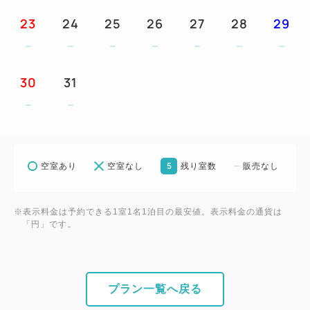
23
24
25
26
27
28
29
ご案内 ※予めご了承ください
☆ベッド同士を付けてご用意することはいたしかねま
す。
30
31
☆お食事券、チケットはチェックイン時お渡しいたし
ます。
☆すべてのプラン内容はご利用になれない場合でも、
返金や振替はいたしかねます。
5
空室あり
空室なし
残り室数
販売なし
☆レストランは貸切りやその他の事情により一般営業
のできない日もございます。
☆当ホテルではお車でご来館の場合、駐車場料金を1
※表示料金は予約できる1室1名1泊目の最安値。表示料金の通貨は
「円」です。
泊/1台につき500円頂戴いたしております (最大
1,500円まで)。
事前予約不要。駐車場警備員へお声掛けくださいま
せ。
プラン一覧へ戻る