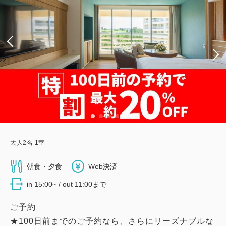
大人
2
名
1
室
朝食・夕食
Web決済
in 15:00~ / out 11:00まで
ご予約
★100日前までのご予約なら、さらにリーズナブルな