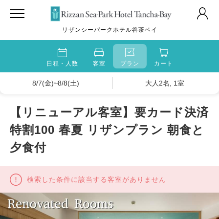
リザンシーパークホテル谷茶ベイ
日程・人数
客室
プラン
カート
8/7(金)~8/8(土)
大人2名, 1室
【リニューアル客室】要カード決済
特割100 春夏 リザンプラン 朝食と
夕食付
検索した条件に該当する客室がありません