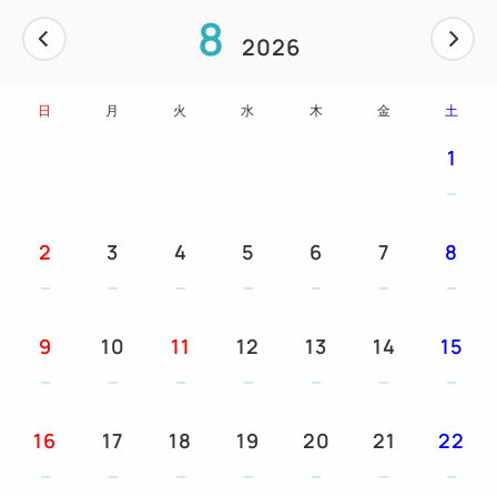
8
2026
おもてなし
①ウェルカムドリンク1杯付です。
日
月
火
水
木
金
土
②朝食券をランチ券としてもご利用いただけます。
③3連泊ではスイーツバイキングが1回、4連泊ではラ
1
ンチバイキングが1回、5連泊以上では夕食時に飲み
放題（90分）が1回付となります。
④お一人様一泊につき1本ミネラルウォーター付で
2
3
4
5
6
7
8
す。
※③は連泊のプラン内容の併用はできません
9
10
11
12
13
14
15
幼児施設使用料
★3～5歳の幼児のご宿泊には、施設使用料としてお
一人様一泊につき2,200円（消費税込）を頂戴いたし
16
17
18
19
20
21
22
ております。
予めご了承くださいませ。