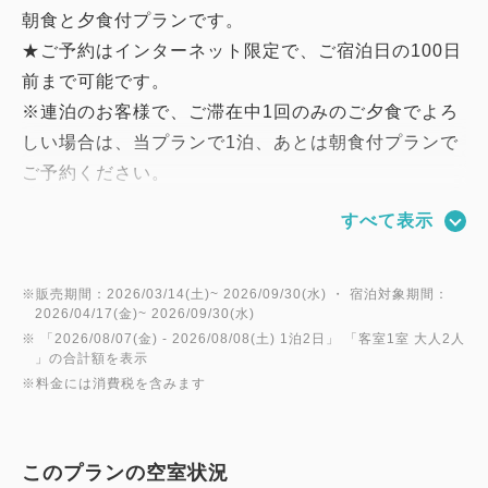
朝食と夕食付プランです。
★ご予約はインターネット限定で、ご宿泊日の100日
前まで可能です。
※連泊のお客様で、ご滞在中1回のみのご夕食でよろ
しい場合は、当プランで1泊、あとは朝食付プランで
ご予約ください。
すべて表示
お部屋
★全面リニューアルした新しい客室で、特別な時間を
お楽しみください。
※販売期間：2026/03/14(土)~ 2026/09/30(水) ・ 宿泊対象期間：
2026/04/17(金)~ 2026/09/30(水)
※ 「
2026/08/07(金)
- 2026/08/08(土)
1泊2日
」 「
客室1室 大人2人
お食事
」の合計額を表示
※料金には消費税を含みます
★ご夕食は、和食／洋食・中華／バーベキューのレス
トランでのバイキング料理から、当日お好みでお選び
いただけます。
このプランの空室状況
★ご朝食は、和洋食バイキングをお楽しみください。