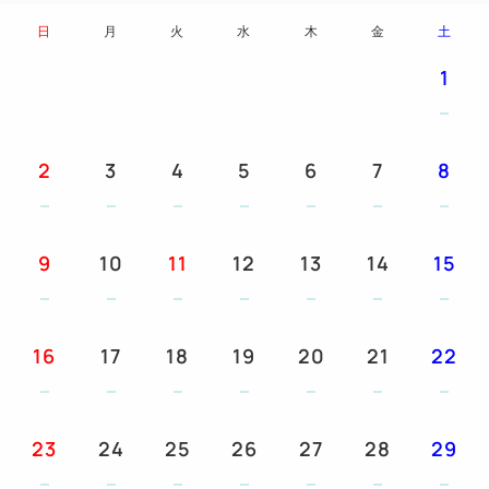
⑤お一人様一泊につき1本ミネラルウォーター付で
日
月
火
水
木
金
土
す。
※④は連泊のプラン内容の併用はできません
1
幼児施設使用料
★3～5歳の幼児のご宿泊には、施設使用料としてお
2
3
4
5
6
7
8
一人様一泊につき2,200円（消費税込）を頂戴いたし
ております。
予めご了承くださいませ。
9
10
11
12
13
14
15
ご案内 ※予めご了承ください
☆ベッド同士を付けてご用意することはいたしかねま
16
17
18
19
20
21
22
す。
☆お食事券、チケットはチェックイン時お渡しいたし
ます。
23
24
25
26
27
28
29
☆すべてのプラン内容はご利用になれない場合でも、