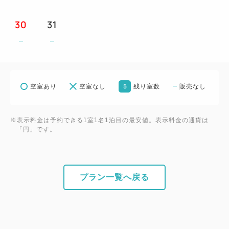
返金や振替はいたしかねます。
☆レストランは貸切りやその他の事情により一般営業
30
31
のできない日もございます。
☆当ホテルではお車でご来館の場合、駐車場料金を1
泊/1台につき500円頂戴いたしております (最大
1,500円まで)。
5
空室あり
空室なし
残り室数
販売なし
事前予約不要。駐車場警備員へお声掛けくださいま
せ。
※表示料金は予約できる1室1名1泊目の最安値。表示料金の通貨は
「円」です。
重要・必ずご了承のうえご予約ください
★当プランはご予約時にカード決済が必要であり、ご
宿泊日の7日前以後のお取消し(ご宿泊日や人数変更も
含む)には下記の取消料が必要となります。
プラン一覧へ戻る
□8日前まで、無料
□7～3日前まで、 宿泊料総額の30％
□2日前、宿泊料総額の40％