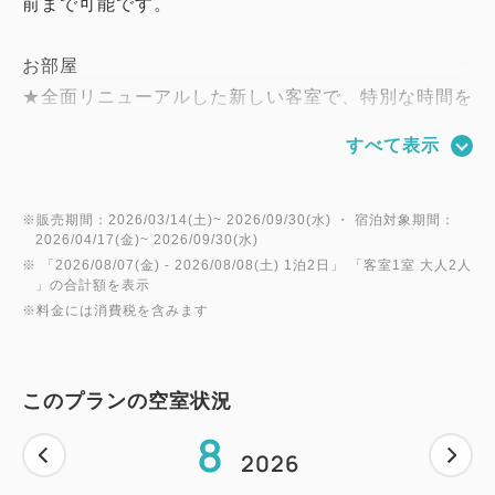
前まで可能です。
お部屋
★全面リニューアルした新しい客室で、特別な時間を
お楽しみください。
すべて表示
ご朝食
和洋食バイキングをお楽しみください。
※販売期間：2026/03/14(土)~ 2026/09/30(水) ・ 宿泊対象期間：
2026/04/17(金)~ 2026/09/30(水)
※ 「
2026/08/07(金)
- 2026/08/08(土)
1泊2日
」 「
客室1室 大人2人
おもてなし
」の合計額を表示
※料金には消費税を含みます
①ウェルカムドリンク1杯付です。
②朝食券をランチ券としてもご利用いただけます。
③朝食券2枚で夕食バイキングへお振替可能です。
このプランの空室状況
④3連泊ではスイーツバイキングが1回、4連泊ではラ
8
ンチバイキングが1回、5連泊以上では夕食バイキン
2026
グが1回付となります。