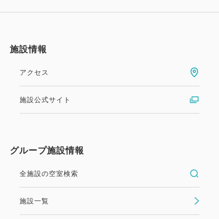
□前日、宿泊料総額の50％
□当日、宿泊料総額の80％
□ご連絡なしの不泊、宿泊料総額の100％
★ご予約時点では、通常リザンプランの約10％引き
施設情報
の料金となっていますが、料金は変動いたしますの
で、ご宿泊当日までその割引率を保障するものではあ
アクセス
りません。
★クレジット決済後に予約内容のご変更（ご宿泊日や
施設公式サイト
ご人数も含む）が生じた場合には、予約の取り直し
（キャンセル・新規予約）が必要となりますので、ご
注意ください。
グループ施設情報
全施設の空室検索
施設一覧