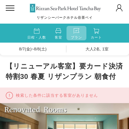
リザンシーパークホテル谷茶ベイ
日程・人数
客室
プラン
カート
8/7(金)~8/8(土)
大人2名, 1室
【リニューアル客室】要カード決済
特割30 春夏 リザンプラン 朝食付
検索した条件に該当する客室がありません