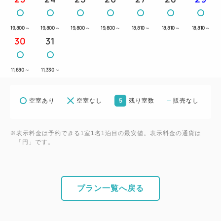
☆レストランは貸切りやその他の事情により一般営業
のできない日もございます。
19,800
～
19,800
～
19,800
～
19,800
～
18,810
～
18,810
～
18,810
～
☆当ホテルではお車でご来館の場合、駐車場料金を1
30
31
泊/1台につき500円頂戴いたしております (最大
1,500円まで)。
11,880
～
11,330
～
事前予約不要。駐車場警備員へお声掛けくださいま
せ。
5
空室あり
空室なし
残り室数
販売なし
※表示料金は予約できる1室1名1泊目の最安値。表示料金の通貨は
「円」です。
プラン一覧へ戻る