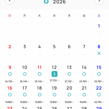
2026
す。
※④は連泊のプラン内容の併用はできません
日
月
火
水
木
金
土
幼児施設使用料
1
★3～5歳の幼児のご宿泊には、施設使用料としてお
一人様一泊につき2,200円（消費税込）を頂戴いたし
ております。
2
3
4
5
6
7
8
予めご了承くださいませ。
ご案内 ※予めご了承ください
9
10
11
12
13
14
15
☆ベッド同士を付けてご用意することはいたしかねま
5
す。
27,720
～
24,750
～
25,740
～
25,740
～
27,720
～
23,760
～
20,790
～
☆お食事券、チケットはチェックイン時お渡しいたし
16
17
18
19
20
21
22
ます。
☆すべてのプラン内容はご利用になれない場合でも、
19,800
～
19,800
～
19,800
～
19,800
～
19,800
～
19,800
～
20,790
～
返金や振替はいたしかねます。
23
24
25
26
27
28
29