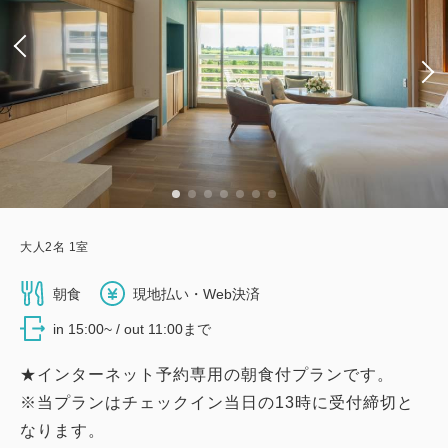
大人
2
名
1
室
朝食
現地払い・Web決済
in 15:00~ / out 11:00まで
★インターネット予約専用の朝食付プランです。
※当プランはチェックイン当日の13時に受付締切と
なります。