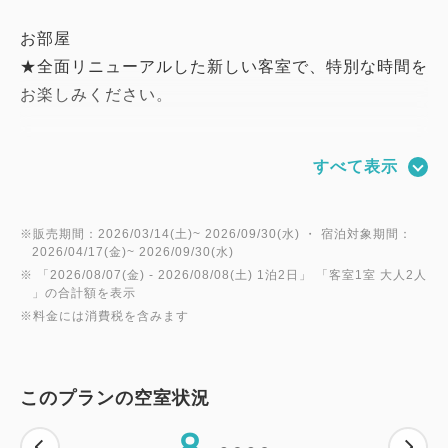
お部屋
★全面リニューアルした新しい客室で、特別な時間を
お楽しみください。
ご朝食
すべて表示
和洋食バイキングをお楽しみください。
おもてなし
※販売期間：2026/03/14(土)~ 2026/09/30(水) ・ 宿泊対象期間：
2026/04/17(金)~ 2026/09/30(水)
①ウェルカムドリンク1杯付です。
※ 「
2026/08/07(金)
- 2026/08/08(土)
1泊2日
」 「
客室1室 大人2人
②朝食券をランチ券としてもご利用いただけます。
」の合計額を表示
※料金には消費税を含みます
③朝食券2枚で夕食バイキングへお振替可能です。
④3連泊ではスイーツバイキングが1回、4連泊ではラ
ンチバイキングが1回、5連泊以上では夕食バイキン
このプランの空室状況
グが1回付となります。
8
⑤お一人様一泊につき1本ミネラルウォーター付で