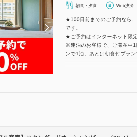
朝食・夕食
Web決済
★100日前までのご予約なら
です。
★ご予約はインターネット限定
※連泊のお客様で、ご滞在中
ンで1泊、あとは朝食付プラン
お部屋
★全面リニューアルした新し
い。
お食事
★ご夕食は、和食／洋食・中
ング料理から、当日お好みで
★ご朝食は、和洋食バイキン