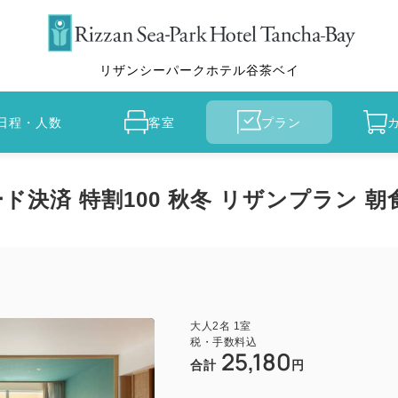
リザンシーパークホテル谷茶ベイ
日程・人数
客室
プラン
決済 特割100 秋冬 リザンプラン 
大人
2
名
1
室
税・手数料込
25,180
合計
円