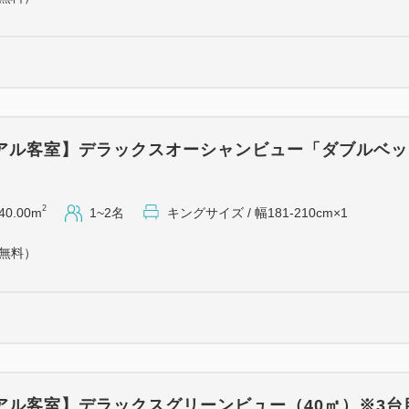
□2日前、宿泊料総額の40％
□前日、宿泊料総額の50％
□当日、宿泊料総額の80
□ご連絡なしの不泊、宿泊料総
★ご予約時点では、通常リザン
ていますが、料金は変動いた
アル客室】デラックスオーシャンビュー「ダブルベッ
障するものではありません。
★クレジット決済後に予約内
生じた場合には、予約の取り
2
40.00m
1~2名
キングサイズ / 幅181-210cm×1
りますので、ご注意ください
（無料）
アル客室】デラックスグリーンビュー（40㎡）※3台