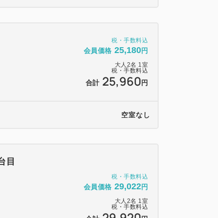
することはいたしかねます。
ックイン時お渡しいたします。
用になれない場合でも、返金や振替はいた
税・手数料込
25,180
会員価格
円
他の事情により一般営業のできない日もご
大人
2
名
1
室
税・手数料込
25,960
合計
円
場合、駐車場料金を1泊/1台につき500円
500円まで)。
へお声掛けくださいませ。
空室なし
約ください
決済が必要であり、ご宿泊日の14日前以
台目
変更も含む)には下記の取消料が必要となり
税・手数料込
29,022
会員価格
円
大人
2
名
1
室
税・手数料込
の30％
29,920