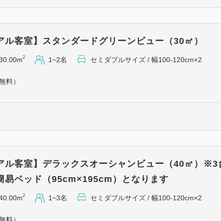
☆ベッド同士を付けてご用意
☆お食事券、チケットはチェ
☆すべてのプラン内容はご利
アル客室】スタンダードグリーンビュー（30㎡）
しかねます。
☆レストランは貸切りやその
2
30.00m
1~2名
セミダブルサイズ / 幅100-120cm×2
ざいます。
（無料）
☆当ホテルではお車でご来館の
頂戴いたしております (最大1,
事前予約不要。駐車場警備員
重要・必ずご了承のうえご予
★当プランはご予約時にカード
アル客室】デラックスオーシャンビュー（40㎡）※3
後のお取消し(ご宿泊日や人数
易ベッド（95cm×195cm）となります
ます。
□15日前まで、無料
2
40.00m
1~3名
セミダブルサイズ / 幅100-120cm×2
□14～3日前まで、 宿泊料総額
（無料）