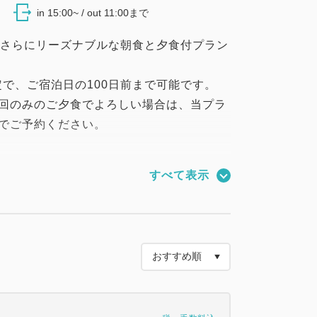
in 15:00~ / out 11:00まで
、さらにリーズナブルな朝食と夕食付プラン
で、ご宿泊日の100日前まで可能です。
1回のみのご夕食でよろしい場合は、当プラ
でご予約ください。
すべて表示
い客室で、特別な時間をお楽しみくださ
華／バーベキューのレストランでのバイキ
お選びいただけます。
グをお楽しみください。