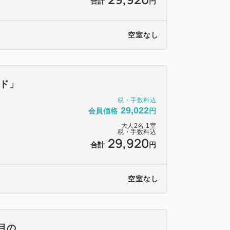
合計
円
％
空室なし
額の100％
プランの約20％引きの最安値料金となっ
しますので、ご宿泊当日までの最安値を保
ド」
税・手数料込
容のご変更（ご宿泊日やご人数も含む）が
29,022
会員価格
円
直し（キャンセル・新規予約）が必要とな
大人
2
名
1
室
税・手数料込
。
29,920
合計
円
空室なし
目の