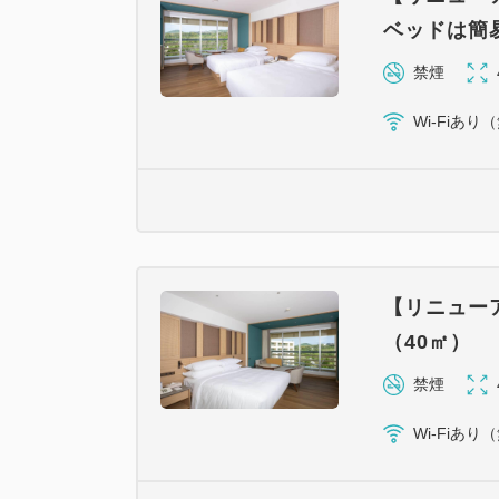
ベッドは簡易
禁煙
Wi-Fiあり
【リニュー
（40㎡）
禁煙
Wi-Fiあり