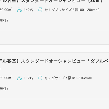
アル客室】スタンダードオーシャンビュー（30㎡）
おもてなし
2
30.00m
1~2名
セミダブルサイズ / 幅100-120cm×2
①ウェルカムドリンク1杯付で
（無料）
②朝食券をランチ券としても
③2連泊ではスイーツバイキン
回、4連泊以上では夕食時に飲
④お一人様一泊につき1本ミ
⑤駐車料金が2連泊以上は半額
※③は連泊のプラン内容の併
アル客室】スタンダードオーシャンビュー「ダブルベ
）
幼児施設使用料
★3～5歳の幼児のご宿泊には
2
30.00m
1~2名
キングサイズ / 幅181-210cm×1
2,200円（消費税込）を頂戴
（無料）
予めご了承くださいませ。
ご案内 ※予めご了承ください