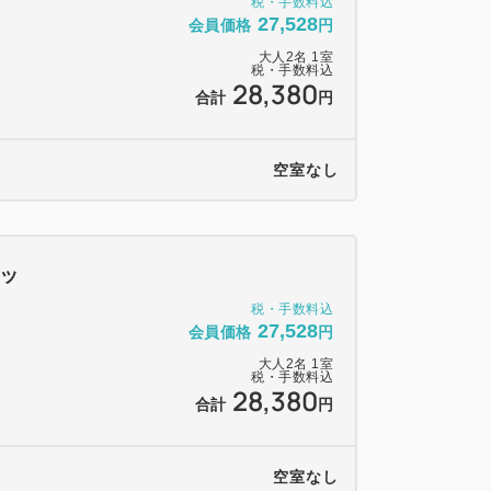
税・手数料込
27,528
会員価格
円
大人
2
名
1
室
す。
税・手数料込
28,380
合計
円
ご利用いただけます。
グが1回、3連泊ではランチバイキングが1
み放題（90分）が1回付となります。
空室なし
ネラルウォーター付です。
となります。
用はできません。
ッ
税・手数料込
27,528
会員価格
円
、施設使用料としてお一人様一泊につき
大人
2
名
1
室
いたしております。
税・手数料込
28,380
合計
円
空室なし