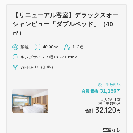
【リニューアル客室】デラックスオー
シャンビュー「ダブルベッド」（40
㎡）
2
禁煙
40.00m
1~2名
キングサイズ / 幅181-210cm×1
Wi-Fiあり（無料）
税・手数料込
31,156
会員価格
円
大人
2
名
1
室
税・手数料込
32,120
合計
円
空室なし