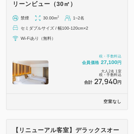
重要・必ずご了承のうえご予約ください
リーンビュー（30㎡）
★当プランはご予約時にカード決済が必要であり、ご
2
禁煙
30.00m
1~2名
宿泊日の14日前以後のお取消し(ご宿泊日や人数変更
も含む)には下記の取消料が必要となります。
セミダブルサイズ / 幅100-120cm×2
□15日前まで、無料
Wi-Fiあり（無料）
□14～3日前まで、 宿泊料総額の30％
□2日前、宿泊料総額の40％
税・手数料込
□前日、宿泊料総額の50％
27,100
会員価格
円
□当日、宿泊料総額の80％
大人
2
名
1
室
税・手数料込
□ご連絡なしの不泊、宿泊料総額の100％
27,940
合計
円
★ご予約時点では、通常リザンプランの約15％引き
の料金となっていますが、料金は変動いたしますの
空室なし
で、ご宿泊当日までその割引率を保障するものではあ
りません。
★クレジット決済後に予約内容のご変更（ご宿泊日や
ご人数も含む）が生じた場合には、予約の取り直し
【リニューアル客室】デラックスオー