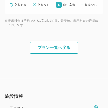
5
空室あり
空室なし
残り室数
販売なし
※表示料金は予約できる1室1名1泊目の最安値。表示料金の通貨は
「円」です。
プラン一覧へ戻る
施設情報
アクセス