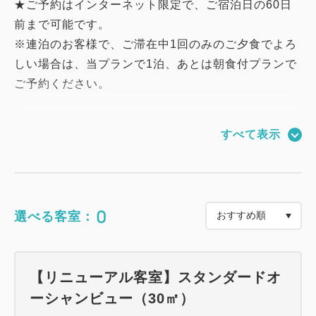
★ご予約はインターネット限定で、ご宿泊日の60日
前まで可能です。
※連泊のお客様で、ご滞在中1回のみのご夕食でよろ
しい場合は、当プランで1泊、あとは朝食付プランで
ご予約ください。
お部屋
すべて表示
★全面リニューアルした新しい客室で、特別な時間を
お楽しみください。
お食事
0
選べる客室：
★ご夕食は、和食／洋食・中華／バーベキューのレス
トランでのバイキング料理から、当日お好みでお選び
いただけます。
【リニューアル客室】スタンダードオ
★ご朝食は、和洋食バイキングをお楽しみください。
ーシャンビュー（30㎡）