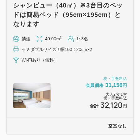
（キャンセル・新規予約）が必要となりますので、ご
シャンビュー（40㎡）※3台目のベッ
注意ください。
ドは簡易ベッド（95cm×195cm）と
なります
2
禁煙
40.00m
1~3名
セミダブルサイズ / 幅100-120cm×2
Wi-Fiあり（無料）
税・手数料込
31,156
会員価格
円
大人
2
名
1
室
税・手数料込
32,120
合計
円
空室なし