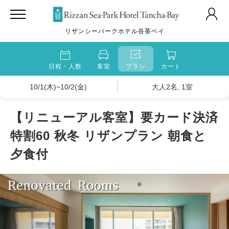
リザンシーパークホテル谷茶ベイ
日程・人数
客室
プラン
カート
10/1(木)~10/2(金)
大人2名, 1室
【リニューアル客室】要カード決済
特割60 秋冬 リザンプラン 朝食と
夕食付