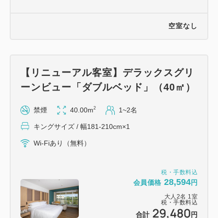
空室なし
【リニューアル客室】デラックスグリ
ーンビュー「ダブルベッド」（40㎡）
2
禁煙
40.00m
1~2名
キングサイズ / 幅181-210cm×1
Wi-Fiあり（無料）
税・手数料込
28,594
会員価格
円
大人
2
名
1
室
税・手数料込
29,480
合計
円