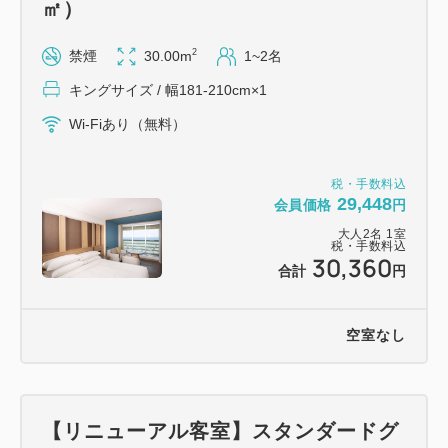
㎡）
ご案内 ※予めご了承ください
2
禁煙
30.00m
1~2名
☆ベッド同士を付けてご用意することはいたしかねま
す。
キングサイズ / 幅181-210cm×1
☆お食事券、チケットはチェックイン時お渡しいたし
Wi-Fiあり（無料）
ます。
☆すべてのプラン内容はご利用になれない場合でも、
税・手数料込
返金や振替はいたしかねます。
29,448
会員価格
円
☆レストランは貸切りやその他の事情により一般営業
大人
2
名
1
室
税・手数料込
のできない日もございます。
30,360
合計
円
☆当ホテルではお車でご来館の場合、駐車場料金を1
泊/1台につき500円頂戴いたしております (最大
空室なし
1,500円まで)。
事前予約不要。駐車場警備員へお声掛けくださいま
せ。
【リニューアル客室】スタンダードグ