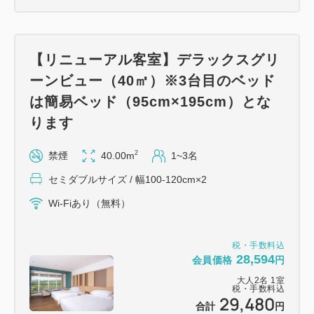
【リニューアル客室】デラックスグリ
ーンビュー（40㎡）※3台目のベッド
は簡易ベッド（95cm×195cm）とな
ります
2
禁煙
40.00m
1~3名
セミダブルサイズ / 幅100-120cm×2
Wi-Fiあり（無料）
税・手数料込
28,594
会員価格
円
大人
2
名
1
室
税・手数料込
29,480
合計
円