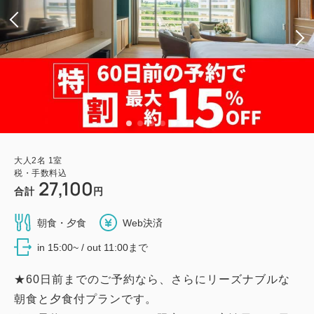
大人
2
名
1
室
税・手数料込
27,100
合計
円
朝食・夕食
Web決済
in 15:00~ / out 11:00まで
★60日前までのご予約なら、さらにリーズナブルな
朝食と夕食付プランです。