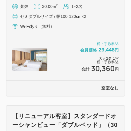
おもてなし
2
禁煙
30.00m
1~2名
①ウェルカムドリンク1杯付です。
セミダブルサイズ / 幅100-120cm×2
②朝食券をランチ券としてもご利用いただけます。
③2連泊ではスイーツバイキングが1回、3連泊ではラ
Wi-Fiあり（無料）
ンチバイキングが1回、4連泊以上では夕食時に飲み
放題（90分）が1回付となります。
税・手数料込
29,448
会員価格
円
④お一人様一泊につき1本ミネラルウォーター付で
大人
2
名
1
室
す。
税・手数料込
30,360
⑤駐車料金が2連泊以上は半額となります。
合計
円
※③は連泊のプラン内容の併用はできません。
空室なし
幼児施設使用料
★3～5歳の幼児のご宿泊には、施設使用料としてお
一人様一泊につき2,200円（消費税込）を頂戴いたし
【リニューアル客室】スタンダードオ
ております。
ーシャンビュー「ダブルベッド」（30
予めご了承くださいませ。