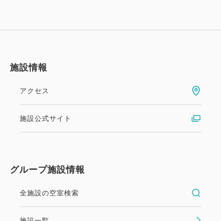
Ⓐお子様マリングッズ1つ(うきわ、ライフジャケッ
ト)ご利用券をお一人様一泊につき1枚お付けします。
Ⓑ2連泊以上で花火券とおやつ券を1枚ずつお付けし
ます。
施設情報
幼児施設使用料
★3～5歳の幼児のご宿泊には、施設使用料としてお
アクセス
一人様一泊につき2,200円（消費税込）を頂戴いたし
ております。
施設公式サイト
予めご了承くださいませ。
ご案内 ※予めご了承ください
グループ施設情報
☆お食事券、チケットはチェックイン時お渡しいたし
ます。
全施設の空室検索
☆お子様マリングッズは数に限りがあり、当日先着順
となります。
施設一覧