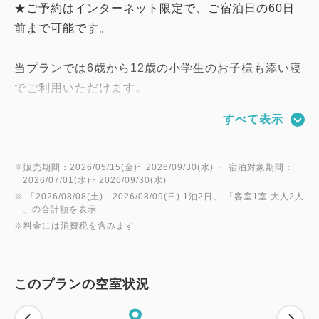
★ご予約はインターネット限定で、ご宿泊日の60日
前まで可能です。
当プランでは6歳から12歳の小学生のお子様も添い寝
でご利用いただけます。
リニューアル客室はスタンダードツインルーム、デラ
すべて表示
ックスツインルームでベッド幅120cm、さらにダブ
ルベッド1台のお部屋ではベッド幅183cmとなってお
り、小学生の添い寝でもゆったりとお寛ぎいただけま
※販売期間：2026/05/15(金)~ 2026/09/30(水) ・ 宿泊対象期間：
2026/07/01(水)~ 2026/09/30(水)
す。
※ 「
2026/08/08(土)
- 2026/08/09(日)
1泊2日
」 「
客室1室 大人2人
※6〜12歳の小学生のお子様が添い寝の場合は、「幼
」の合計額を表示
※料金には消費税を含みます
児 (布団・食事不要)」で人数をご入力下さい。
※6～12歳の小学生のお子様はお食事・寝具・アメニ
ティがつきません。お食事をご利用の際はレストラン
このプランの空室状況
にてお支払いください。
8
※他のご宿泊プランでは小学生の添い寝はお受けして