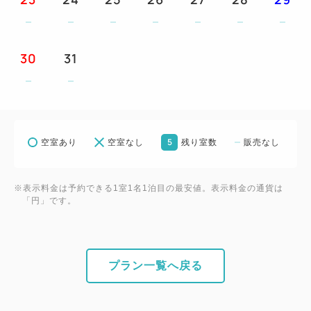
20ポイント（2,000円相当）、2連泊は30ポイント
（3,000円相当）、3連泊は40ポイント（4,000円相
当）、4連泊は50ポイント（5,000円相当）、5連泊以
30
31
上は60ポイント（6,000円相当）お付けします。
②ウェルカムドリンク1杯付です。
③朝食券をランチ券としてもご利用いただけます。
④朝食券2枚で夕食バイキングへお振替可能です。
5
空室あり
空室なし
残り室数
販売なし
⑤2連泊ではスイーツバイキングが1回、3連泊ではラ
ンチバイキングが1回、4連泊以上では夕食バイキン
グが1回、5連泊以上ではランチバイキングと夕食バ
※表示料金は予約できる1室1名1泊目の最安値。表示料金の通貨は
「円」です。
イキングが各1回付となります。
⑥お一人様一泊につき1本ミネラルウォーター付で
す。
※①、⑤は連泊のプラン内容の併用はできません
プラン一覧へ戻る
◆3歳以上小学生までのお子様へ