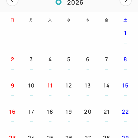
2026
おりません。
※添い寝のお子様の人数は、大人1名様につき1名様
日
月
火
水
木
金
土
までご予約いただけます。
※ツインルームのベッド同士を付けることはできませ
1
ん。
お部屋
2
3
4
5
6
7
8
★全面リニューアルした新しい客室で、特別な時間を
お楽しみください
9
10
11
12
13
14
15
ご朝食
和洋食バイキングをお楽しみください。
16
17
18
19
20
21
22
おもてなし
①レストランやマリンスポーツ、イベントにご利用い
ただけるエンジョイポイント券を1室あたり、1泊は
23
24
25
26
27
28
29