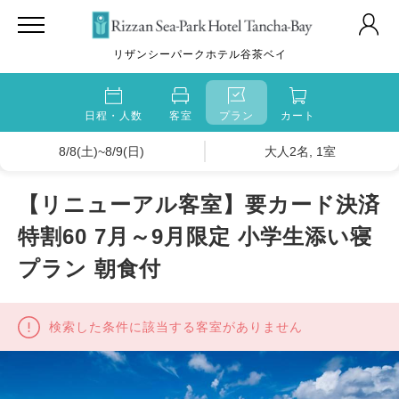
リザンシーパークホテル谷茶ベイ
日程・人数
客室
プラン
カート
8/8(土)~8/9(日)
大人2名, 1室
【リニューアル客室】要カード決済
特割60 7月～9月限定 小学生添い寝
プラン 朝食付
検索した条件に該当する客室がありません