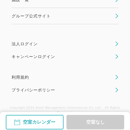
☆すべてのプラン内容はご利用になれない場合でも、
返金や振替はいたしかねます。
グループ公式サイト
☆レストランは貸切りやその他の事情により一般営業
のできない日もございます。
☆当ホテルではお車でご来館の場合、駐車場料金を1
泊/1台につき500円頂戴いたしております (最大
法人ログイン
1,500円まで)。
キャンペーンログイン
事前予約不要。駐車場警備員へお声掛けくださいま
せ。
利用規約
重要・必ずご了承のうえご予約ください
プライバシーポリシー
★当プランはご予約時にカード決済が必要であり、ご
宿泊日の14日前以後のお取消し(ご宿泊日や人数変更
Copyright 2024 Hotel Management International Co.,Ltd． All Rights
も含む)には下記の取消料が必要となります。
Reserved.
□15日前まで、無料
空室カレンダー
空室なし
□14～3日前まで、 宿泊料総額の30％