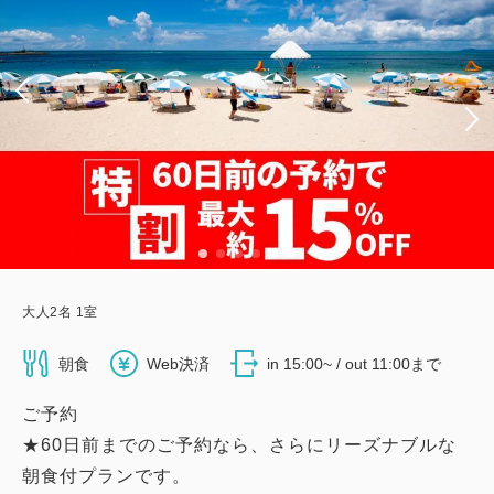
大人
2
名
1
室
朝食
Web決済
in 15:00~ / out 11:00まで
ご予約
★60日前までのご予約なら、さらにリーズナブルな
朝食付プランです。