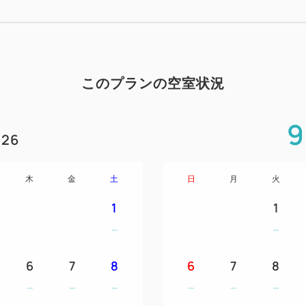
※他のご宿泊プランでは小学
※添い寝のお子様の人数は、大
ます。
※ツインルームのベッド同士
このプランの空室状況
お部屋
9
★全面リニューアルした新し
26
ご朝食
木
金
土
日
月
火
和洋食バイキングをお楽しみ
1
1
おもてなし
①レストランやマリンスポー
6
7
8
6
7
8
イポイント券を1室あたり、1泊
30ポイント（3,000円相当）
泊は50ポイント（5,000円相