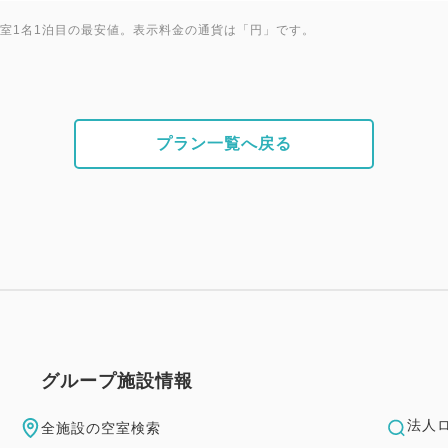
★3～5歳の幼児のご宿泊には
1室1名1泊目の最安値。表示料金の通貨は「円」です。
2,200円（消費税込）を頂戴
予めご了承くださいませ。
ご案内 ※予めご了承ください
プラン一覧へ戻る
☆お食事券、チケットはチェ
☆お子様マリングッズは数に
☆すべてのプラン内容はご利
しかねます。
☆レストランは貸切りやその
ざいます。
☆当ホテルではお車でご来館の
頂戴いたしております (最大1,
グループ施設情報
事前予約不要。駐車場警備員
法人
全施設の空室検索
重要・必ずご了承のうえご予