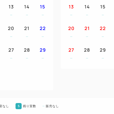
13
14
15
13
14
15
当）お付けします。
②ウェルカムドリンク1杯付で
③朝食券をランチ券としても
20
21
22
④朝食券2枚で夕食バイキング
20
21
22
⑤2連泊ではスイーツバイキン
回、4連泊以上では夕食バイキ
グと夕食バイキングが各1回付
27
28
29
27
28
29
⑥お一人様一泊につき1本ミ
※①、⑤は連泊のプラン内容
◆3歳以上小学生までのお子様
Ⓐお子様マリングッズ1つ(う
様一泊につき1枚お付けします
Ⓑ2連泊以上で花火券とおやつ
5
室なし
残り室数
販売なし
幼児施設使用料