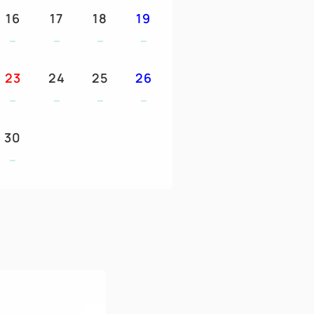
16
17
18
19
す。
ご利用いただけます。
へお振替可能です。
23
24
25
26
グが1回、3連泊ではランチバイキングが1
ングが1回、5連泊以上ではランチバイキン
となります。
30
ネラルウォーター付です。
の併用はできません
へ
きわ、ライフジャケット)ご利用券をお一人
。
券を1枚ずつお付けします。