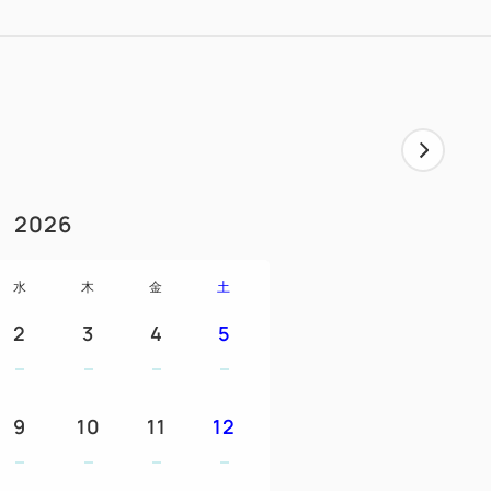
生の添い寝はお受けしておりません。
人1名様につき1名様までご予約いただけ
を付けることはできません。
い客室で、特別な時間をお楽しみください
2026
水
木
金
土
ください。
2
3
4
5
ツ、イベントにご利用いただけるエンジョ
9
10
11
12
は20ポイント（2,000円相当）、2連泊は
、3連泊は40ポイント（4,000円相当）、4連
当）、5連泊以上は60ポイント（6,000円相