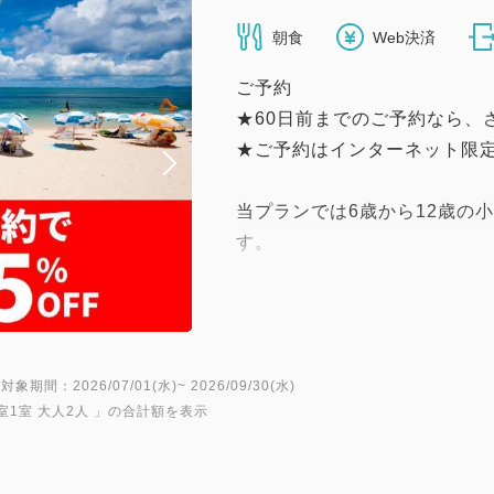
朝食
Web決済
ご予約
★60日前までのご予約なら、
★ご予約はインターネット限定
当プランでは6歳から12歳の
す。
リニューアル客室はスタンダ
ムでベッド幅120cm、さら
183cmとなっており、小学
す。
対象期間：2026/07/01(水)~ 2026/09/30(水)
※6〜12歳の小学生のお子様
室1室 大人2人
」の合計額を表示
要)」で人数をご入力下さい。
※6～12歳の小学生のお子様
お食事をご利用の際はレスト