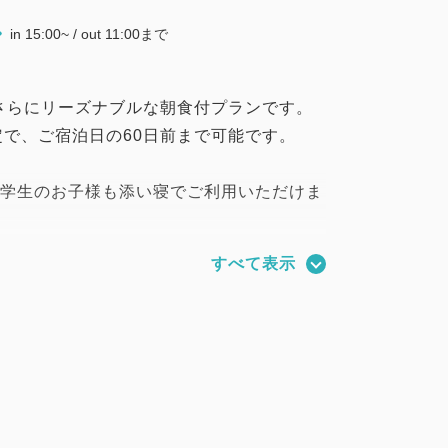
in 15:00~ / out 11:00まで
さらにリーズナブルな朝食付プランです。
で、ご宿泊日の60日前まで可能です。
小学生のお子様も添い寝でご利用いただけま
ードツインルーム、デラックスツインルー
すべて表示
にダブルベッド1台のお部屋ではベッド幅
生の添い寝でもゆったりとお寛ぎいただけま
が添い寝の場合は、「幼児 (布団・食事不
はお食事・寝具・アメニティがつきません。
ランにてお支払いください。