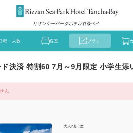
リザンシーパークホテル谷茶ベイ
日程・人数
客室
プラン
決済 特割60 7月～9月限定 小学生添
せん
大人
2
名
1
室