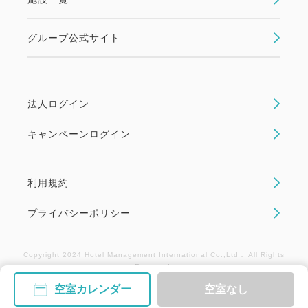
☆すべてのプラン内容はご利用になれない場合でも、
返金や振替はいたしかねます。
グループ公式サイト
☆レストランは貸切りやその他の事情により一般営業
のできない日もございます。
☆当ホテルではお車でご来館の場合、駐車場料金を1
泊/1台につき500円頂戴いたしております (最大
法人ログイン
1,500円まで)。
キャンペーンログイン
事前予約不要。駐車場警備員へお声掛けくださいま
せ。
利用規約
重要・必ずご了承のうえご予約ください
プライバシーポリシー
★当プランはご予約時にカード決済が必要であり、ご
宿泊日の7日前以後のお取消し(ご宿泊日や人数変更も
Copyright 2024 Hotel Management International Co.,Ltd． All Rights
含む)には下記の取消料が必要となります。
Reserved.
□8日前まで、無料
空室カレンダー
空室なし
□7～3日前まで、 宿泊料総額の30％