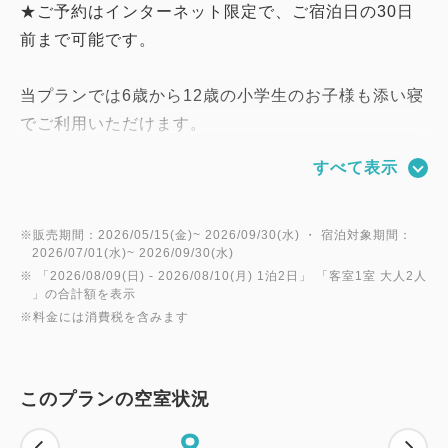
★ご予約はインターネット限定で、ご宿泊日の30日
前まで可能です。
当プランでは6歳から12歳の小学生のお子様も添い寝
でご利用いただけます。
リニューアル客室はスタンダードツインルーム、デラ
すべて表示
ックスツインルームでベッド幅120cm、さらにダブ
ルベッド1台のお部屋ではベッド幅183cmとなってお
り、小学生の添い寝でもゆったりとお寛ぎいただけま
※販売期間：2026/05/15(金)~ 2026/09/30(水) ・ 宿泊対象期間：
2026/07/01(水)~ 2026/09/30(水)
す。
※ 「
2026/08/09(日)
- 2026/08/10(月)
1泊2日
」 「
客室1室 大人2人
※6〜12歳の小学生のお子様が添い寝の場合は、「幼
」の合計額を表示
※料金には消費税を含みます
児 (布団・食事不要)」で人数をご入力下さい。
※6～12歳の小学生のお子様はお食事・寝具・アメニ
ティがつきません。お食事をご利用の際はレストラン
このプランの空室状況
にてお支払いください。
8
※他のご宿泊プランでは小学生の添い寝はお受けして