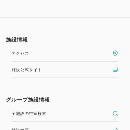
Ⓐお子様マリングッズ1つ(うきわ、ライフジャケッ
ト)ご利用券をお一人様一泊につき1枚お付けします。
Ⓑ2連泊以上で花火券とおやつ券を1枚ずつお付けし
ます。
施設情報
幼児施設使用料
★3～5歳の幼児のご宿泊には、施設使用料としてお
アクセス
一人様一泊につき2,200円（消費税込）を頂戴いたし
ております。
施設公式サイト
予めご了承くださいませ。
ご案内 ※予めご了承ください
グループ施設情報
☆お食事券、チケットはチェックイン時お渡しいたし
ます。
全施設の空室検索
☆お子様マリングッズは数に限りがあり、当日先着順
となります。
施設一覧