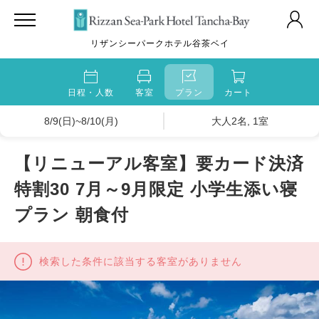
リザンシーパークホテル谷茶ベイ
日程・人数
客室
プラン
カート
8/9(日)~8/10(月)
大人2名, 1室
【リニューアル客室】要カード決済
特割30 7月～9月限定 小学生添い寝
プラン 朝食付
検索した条件に該当する客室がありません