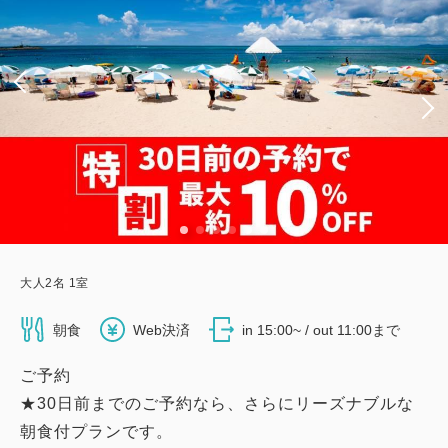
大人
2
名
1
室
朝食
Web決済
in 15:00~ / out 11:00まで
ご予約
★30日前までのご予約なら、さらにリーズナブルな
朝食付プランです。