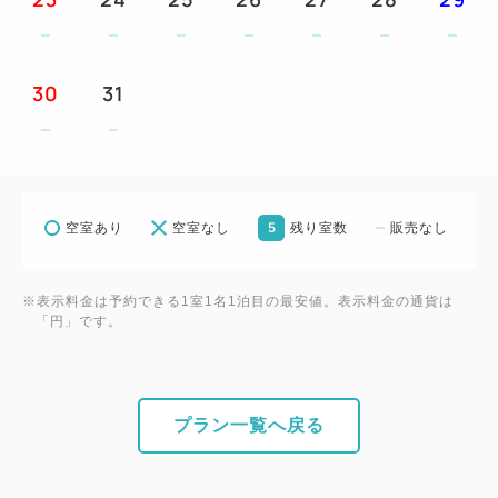
20ポイント（2,000円相当）、2連泊は30ポイント
（3,000円相当）、3連泊は40ポイント（4,000円相
当）、4連泊は50ポイント（5,000円相当）、5連泊以
30
31
上は60ポイント（6,000円相当）お付けします。
②ウェルカムドリンク1杯付です。
③朝食券をランチ券としてもご利用いただけます。
④朝食券2枚で夕食バイキングへお振替可能です。
5
空室あり
空室なし
残り室数
販売なし
⑤2連泊ではスイーツバイキングが1回、3連泊ではラ
ンチバイキングが1回、4連泊以上では夕食バイキン
グが1回、5連泊以上ではランチバイキングと夕食バ
※表示料金は予約できる1室1名1泊目の最安値。表示料金の通貨は
「円」です。
イキングが各1回付となります。
⑥お一人様一泊につき1本ミネラルウォーター付で
す。
※①、⑤は連泊のプラン内容の併用はできません
プラン一覧へ戻る
◆3歳以上小学生までのお子様へ