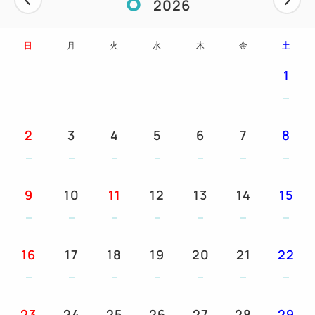
2026
おりません。
※添い寝のお子様の人数は、大人1名様につき1名様
日
月
火
水
木
金
土
までご予約いただけます。
※ツインルームのベッド同士を付けることはできませ
1
ん。
お部屋
2
3
4
5
6
7
8
★全面リニューアルした新しい客室で、特別な時間を
お楽しみください
9
10
11
12
13
14
15
ご朝食
和洋食バイキングをお楽しみください。
16
17
18
19
20
21
22
おもてなし
①レストランやマリンスポーツ、イベントにご利用い
ただけるエンジョイポイント券を1室あたり、1泊は
23
24
25
26
27
28
29