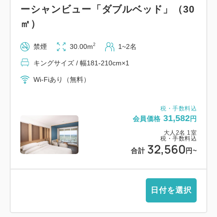
ーシャンビュー「ダブルベッド」（30
★ご朝食は、和洋食バイキングをお楽しみください。
㎡）
おもてなし
2
禁煙
30.00m
1~2名
①レストランやマリンスポーツ、イベントにご利用い
キングサイズ / 幅181-210cm×1
ただけるエンジョイポイント券を1室あたり、1泊は
Wi-Fiあり（無料）
20ポイント（2,000円相当）、2連泊は30ポイント
（3,000円相当）、3連泊は40ポイント（4,000円相
当）、4連泊は50ポイント（5,000円相当）、5連泊以
税・手数料込
31,582
会員価格
円
上は60ポイント（6,000円相当）お付けします。
大人
2
名
1
室
②ウェルカムドリンク1杯付です。
税・手数料込
32,560
③朝食券をランチ券としてもご利用いただけます。
合計
円
~
④2連泊ではスイーツバイキングが1回、3連泊ではラ
ンチバイキングが1回、4連泊以上では夕食時に飲み
放題（90分）が1回、5連泊以上ではランチバイキン
日付を選択
グと夕食時に飲み放題（90分）が1回付となります。
⑤お一人様一泊につき1本ミネラルウォーター付で