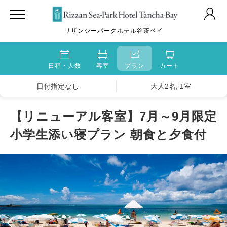
リザンシーパークホテル谷茶ベイ
日程・人数
客室
プラン
カート
日付指定なし
大人2名, 1室
【リニューアル客室】7月～9月限定
小学生添い寝プラン 朝食と夕食付