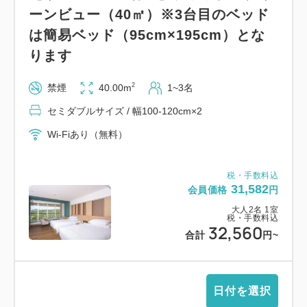
ーンビュー（40㎡）※3台目のベッド
は簡易ベッド（95cm×195cm）とな
ります
2
禁煙
40.00m
1~3名
セミダブルサイズ / 幅100-120cm×2
Wi-Fiあり（無料）
税・手数料込
31,582
会員価格
円
大人
2
名
1
室
税・手数料込
32,560
合計
円
~
日付を選択