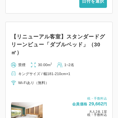
日付を選択
ます。
☆お子様マリングッズは数に限りがあり、当日先着順
となります。
☆すべてのプラン内容はご利用になれない場合でも、
【リニューアル客室】スタンダードグ
返金や振替はいたしかねます。
☆各お部屋タイプともご利用人数によりベッド数(ス
リーンビュー「ダブルベッド」（30
タッキングベッドまたはソファーベッド)が増え、部
㎡）
屋が手狭になります。
2
禁煙
30.00m
1~2名
☆レストランは貸切りやその他の事情により一般営業
のできない日もございます。
キングサイズ / 幅181-210cm×1
☆当ホテルではお車でご来館の場合、駐車場料金を1
Wi-Fiあり（無料）
泊/1台につき500円頂戴いたしております (最大
1,500円まで)。
税・手数料込
事前予約不要。駐車場警備員へお声掛けくださいま
29,662
会員価格
円
せ。
大人
2
名
1
室
税・手数料込