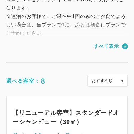
なります。
※連泊のお客様で、ご滞在中1回のみのご夕食でよろ
しい場合は、当プランで1泊、あとは朝食付プランで
ご予約ください。
すべて表示
当プランでは6歳から12歳の小学生のお子様も添い寝
でご利用いただけます。
リニューアル客室はスタンダードツインルーム、デラ
ックスツインルームでベッド幅120cm、さらにダブ
8
選べる客室：
ルベッド1台のお部屋ではベッド幅183cmとなってお
り、小学生の添い寝でもゆったりとお寛ぎいただけま
す。
※6〜12歳の小学生のお子様が添い寝の場合は、「幼
【リニューアル客室】スタンダードオ
児 (布団・食事不要)」で人数をご入力下さい。
ーシャンビュー（30㎡）
※6～12歳の小学生のお子様はお食事・寝具・アメニ
ティがつきません。お食事をご利用の際はレストラン