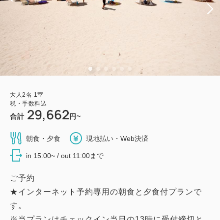
大人
2
名
1
室
税・手数料込
29,662
合計
円~
朝食・夕食
現地払い・Web決済
in 15:00~ / out 11:00まで
ご予約
★インターネット予約専用の朝食と夕食付プランで
す。
※当プランはチェックイン当日の13時に受付締切と