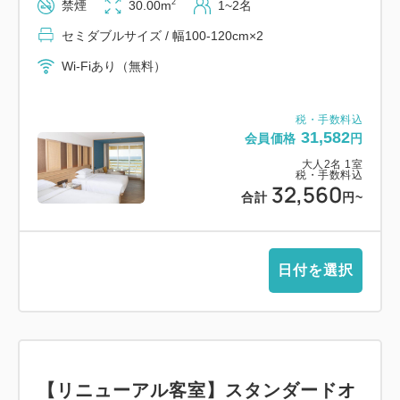
2
禁煙
30.00m
1~2名
にてお支払いください。
セミダブルサイズ / 幅100-120cm×2
※他のご宿泊プランでは小学生の添い寝はお受けして
Wi-Fiあり（無料）
おりません。
※添い寝のお子様の人数は、大人1名様につき1名様
税・手数料込
までご予約いただけます。
31,582
会員価格
円
※ツインルームのベッド同士を付けることはできませ
大人
2
名
1
室
ん。
税・手数料込
32,560
合計
円
~
お部屋
全面リニューアルした新しい客室で、特別な時間をお
日付を選択
楽しみください。
お食事
★ご夕食は、和食／洋食・中華／バーベキューのレス
トランでのバイキング料理から、当日お好みでお選び
【リニューアル客室】スタンダードオ
いただけます。