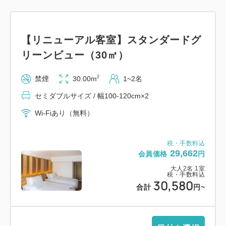
す。
※①、④は連泊のプラン内容の併用はできません
【リニューアル客室】スタンダードグ
リーンビュー（30㎡）
◆3歳以上小学生までのお子様へ
Ⓐお子様マリングッズ1つ(うきわ、ライフジャケッ
2
禁煙
30.00m
1~2名
ト)ご利用券をお一人様一泊につき1枚お付けします。
セミダブルサイズ / 幅100-120cm×2
Ⓑ2連泊以上で花火券とおやつ券を1枚ずつお付けし
ます。
Wi-Fiあり（無料）
幼児施設使用料
税・手数料込
29,662
会員価格
円
★3～5歳の幼児のご宿泊には、施設使用料としてお
一人様一泊につき2,200円（消費税込）を頂戴いたし
大人
2
名
1
室
税・手数料込
30,580
ております。
合計
円
~
予めご了承くださいませ。
☆お食事券、チケットはチェックイン時お渡しいたし