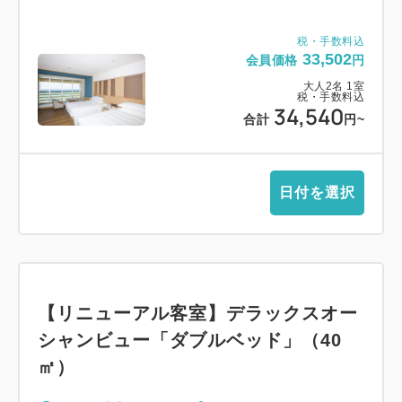
税・手数料込
33,502
会員価格
円
大人
2
名
1
室
税・手数料込
34,540
合計
円
~
日付を選択
【リニューアル客室】デラックスオー
シャンビュー「ダブルベッド」（40
㎡）