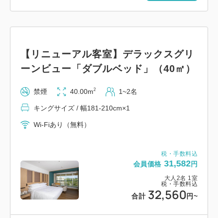
【リニューアル客室】デラックスグリ
ーンビュー「ダブルベッド」（40㎡）
2
禁煙
40.00m
1~2名
キングサイズ / 幅181-210cm×1
Wi-Fiあり（無料）
税・手数料込
31,582
会員価格
円
大人
2
名
1
室
税・手数料込
32,560
合計
円
~