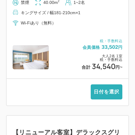
2
禁煙
40.00m
1~2名
キングサイズ / 幅181-210cm×1
Wi-Fiあり（無料）
税・手数料込
33,502
会員価格
円
大人
2
名
1
室
税・手数料込
34,540
合計
円
~
日付を選択
【リニューアル客室】デラックスグリ