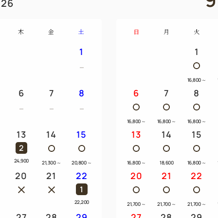
26
さい。
・「JR函南駅→ホテル」「伊
木
金
土
日
月
火
望の方はお知らせください。
1
1
※13:00～17:30・9:00～12:0
・ご到着が18:00を過ぎる
・19:30以降の場合は夕食を
16,800
～
6
7
8
6
7
8
・洋室の3名様利用時にはエ
す。
・連泊の方は2泊目以降の料理
16,800
～
16,800
～
16,800
～
13
14
15
13
14
15
2
24,900
～
21,300
～
20,800
～
16,800
～
18,600
16,800
～
20
21
22
20
21
22
1
22,200
21,700
～
21,700
～
21,700
～
27
28
29
27
28
29