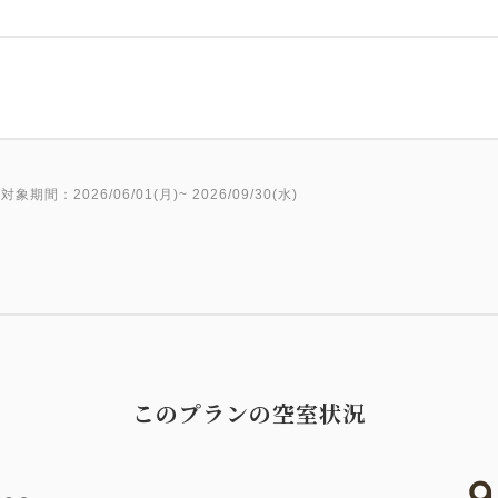
●大仙家はぬる湯が名物
約30度、約35度、約40度の
畑毛温泉「韮山湯」、自家源
けます。
また庭園露天風呂、サウナハ
対象期間：2026/06/01(月)~ 2026/09/30(水)
●2つの世界遺産を楽しめる宿
○富士山は当館からもご覧いた
○韮山反射炉は当館から車で約
●ご注意
・表示された料金の他、別途入
このプランの空室状況
●お願い/特記事項
9
・交通手段をお知らせくださ