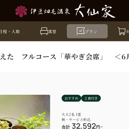
日程・人数
客室
プラン
えた フルコース「華やぎ会席」 ＜6
おすすめ
２食付き
大人
2
名
1
室
税・サービス料込
32,592
合計
円~