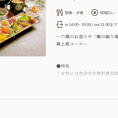
朝食・夕食
現地払い・
in 14:00~ 19:00 / out 11:00まで
～六種のお造りや「鮑の踊り
最上級コース～
●特色
・女性には色浴衣を無料貸出致し
・Cafeラウンジ(13:00～1
す。
・陶芸体験が半額でご利用い
●ご夕食：華やぎ会席＜18:00～
○食事処