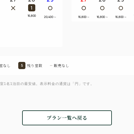
1
16,800
20,400
～
16,800
～
16,800
～
16,800
～
室なし
5
残り室数
販売なし
1室1名1泊目の最安値。表示料金の通貨は「円」です。
プラン一覧へ戻る