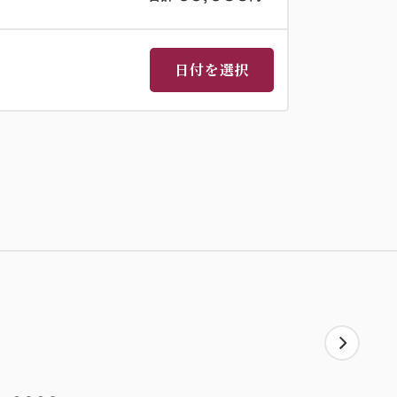
日付を選択
3つの異なる温度の湯舟と、
泉「大仙湯」の2種の温泉がお楽しみいただ
ウスを整えております。
だけ、富士山近くまで車で約90分です。
10分です。
湯税150円(中学生以上)が必要です。
い。車でお越しの方は台数もお知らせくだ