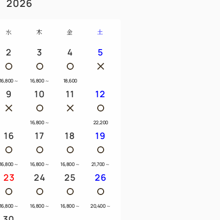
2026
豆箱根鉄道大場駅→ホテル」の無料送迎希
水
木
金
土
2
3
4
5
0
場合は必ずご連絡をお願いします。
ご用意できないことがあります。
16,800
～
16,800
～
18,600
9
10
11
12
キストラベットをご用意させていただきま
内容が変わります。
16,800
～
22,200
16
17
18
19
16,800
～
16,800
～
16,800
～
21,700
～
23
24
25
26
16,800
～
16,800
～
16,800
～
20,400
～
30