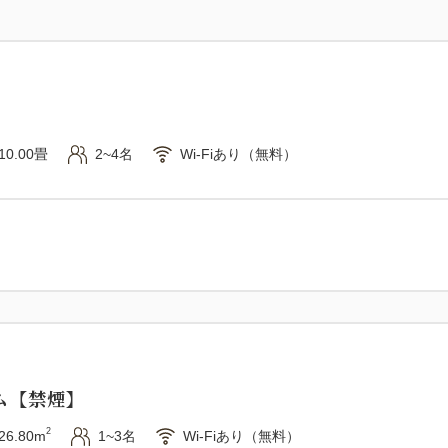
当館最上級の贅を尽くしたお
メインには「鮑の踊り焼き」
お造りは鮮度抜群の六種盛合
けます。
牛すき鍋やとろろを添えた茶
10.00畳
2~4名
Wi-Fiあり（無料）
大切な記念日や自分へのご褒
「華やぎ会席」です。
●ご朝食：和定食&ハーフバイキン
○食事処
地元新鮮野菜のサラダに丹那
お楽しみください。
●施設情報
ム【禁煙】
・チェックイン14:00 チェック
2
26.80m
1~3名
Wi-Fiあり（無料）
・駐車場無料