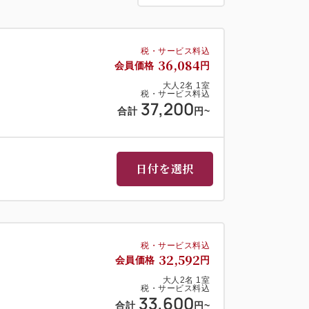
もてなし。
をご用意し、
税・サービス料込
せで伊豆の海の幸を存分に味わっていただ
36,084
会員価格
円
大人
2
名
1
室
そばなど、一品一品が主役級の華やかさ。
税・サービス料込
37,200
合計
円
~
美に最適な、五感で季節の美食を愉しむ
日付を選択
グ＜7:00～9:00＞
牛乳、カラダにやさしいお料理コーナーも
税・サービス料込
32,592
会員価格
円
大人
2
名
1
室
アウト11:00
税・サービス料込
33,600
合計
円
~