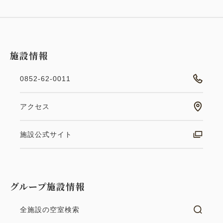
施設情報
２食付き
0852-62-0011
山陰の味覚「おたのしみ会席」プラ
アクセス
ン
施設公式サイト
朝食・夕食
現地払い・Web決済
in 15:00~ 19:00 / out 10:00まで
グループ施設情報
山陰の四季折々の味覚を盛り込んだお料理をごゆっく
りお楽しみください。 ●夕食のご案内：おたのしみ
全施設の空室検索
会席 季節の前菜と新鮮なお造り、旬菜と国産牛の陶