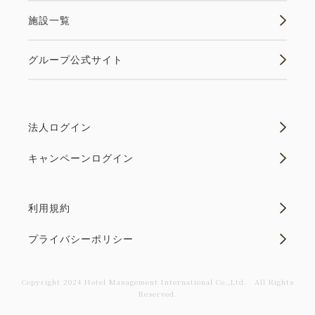
板焼き。穴子の柳川鍋は熱々でお楽しみください。季
施設一覧
節の蒸し物に蟹の酢の物、縁結びの地で味わう出雲蕎
麦と地元...
グループ公式サイト
空室なし
詳細
法人ログイン
キャンペーンログイン
空室カレンダー
利用規約
プライバシーポリシー
Copyright 2024 Hotel Management International Co.,Ltd． All Rights
Reserved.