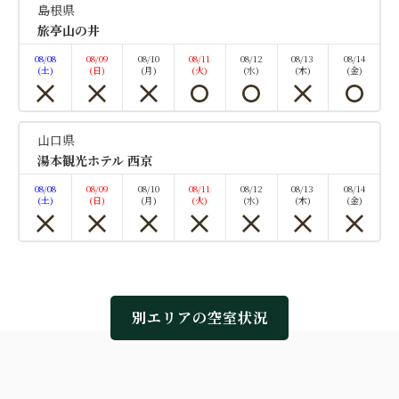
丼 ＜献立＞ 前 菜 三種盛り 小 鍋 穴子柳川鍋...
島根県
旅亭山の井
08/08
08/09
08/10
08/11
08/12
08/13
08/14
空室なし
詳細
(土)
(日)
(月)
(火)
(水)
(木)
(金)
空室カレンダー
山口県
湯本観光ホテル 西京
08/08
08/09
08/10
08/11
08/12
08/13
08/14
(土)
(日)
(月)
(火)
(水)
(木)
(金)
別エリアの空室状況