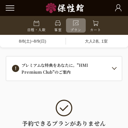
日程・人数
客室
プラン
カート
8/8(土)~8/9(日)
大人2名, 1室
プレミアムな特典をあなたに。"HMI
Premium Club"のご案内
予約できるプランがありません