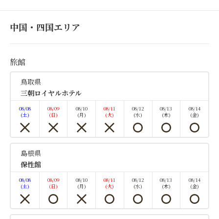
中国・四国エリア
旅館
２食付き
蟹を満喫
鳥取県
三朝ロイヤルホテル
「蟹海鮮丼」プラン
08/08
08/09
08/10
08/11
08/12
08/13
08/14
(土)
(日)
(月)
(火)
(水)
(木)
(金)
朝食・夕食
現地払い・Web決済
in 15:00~ 19:00 / out 10:00まで
島根県
保性館
2025年に島根が舞台になった朝ドラ「ばけばけ」が
放送されたのを記念して謝恩宿泊プランをお届けいた
08/08
08/09
08/10
08/11
08/12
08/13
08/14
(土)
(日)
(月)
(火)
(水)
(木)
(金)
します。この機会に山陰はいかがですか。ぜひ、自慢
の海鮮丼をご賞味下さい。 ●夕食のご案内：蟹海鮮