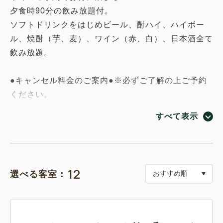
夕食時90分の飲み放題付。
ソフトドリンクをはじめビール、酎ハイ、ハイボー
ル、焼酎（芋、麦）、ワイン（赤、白）、日本酒全て
飲み放題。
●キャンセル料金のご案内●※必ずご了解の上ご予約
ください。
・30～15日前までのお取消 宿泊料金の50％
すべて表示
・14～8日前までのお取消 宿泊料金の80％
・７日前～前日のお取消 宿泊料金の100％
・当日（無連絡）のお取消 宿泊料金の100％
・宿泊日60日前を過ぎてからの人数変更、日程変更
12
選べる客室：
は通常プランの料金が適用されます。
当プランは事前カード決済限定のためインターネット
でのご予約専用になります。電話でのご予約は承れま
せん。