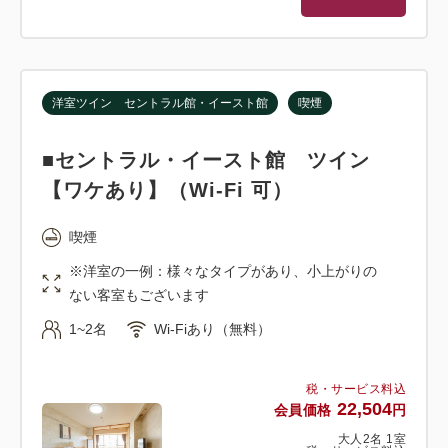
洋室ツイン セントラル館・イースト館
喫煙
■セントラル・イースト館 ツイン
【ワケあり】（Wi-Fi 可）
喫煙
※洋室の一例：様々なタイプがあり、小上がりの
ない客室もございます
1~2名
Wi-Fiあり（無料）
税・サービス料込
22,504
会員価格
円
大人
2
名
1
室