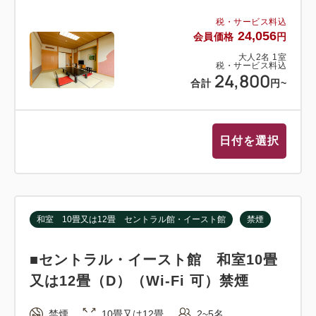
税・サービス料込
24,056
会員価格
円
大人
2
名
1
室
税・サービス料込
24,800
合計
円
~
日付を選択
和室 10畳又は12畳 セントラル館・イースト館
禁煙
■セントラル・イースト館 和室10畳
又は12畳（D）（Wi-Fi 可）禁煙
禁煙
10畳又は12畳
2~5名