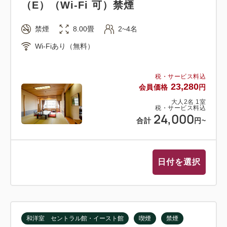
（E）（Wi-Fi 可）禁煙
禁煙
8.00畳
2~4名
Wi-Fiあり（無料）
税・サービス料込
23,280
会員価格
円
大人
2
名
1
室
税・サービス料込
24,000
合計
円
~
日付を選択
和洋室 セントラル館・イースト館
喫煙
禁煙