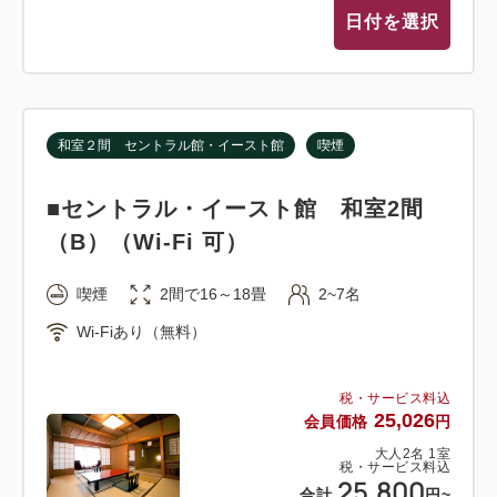
日付を選択
宿泊日2025年10月１日より入湯税300円に変更とな
ります。ただし年齢12歳に達する日以降の最初の4月
1日までの間にある方（いわゆる日本の小学生以下）
は免除となります。
和室２間 セントラル館・イースト館
喫煙
6歳以上のお客様は入湯税150円が別途必要です
(2025年９月30日まで)
■セントラル・イースト館 和室2間
（B）（Wi-Fi 可）
●子供料金
1泊朝食付きプランの子供料金は大人料金と同額にな
喫煙
2間で16～18畳
2~7名
ります。
Wi-Fiあり（無料）
税・サービス料込
25,026
会員価格
円
大人
2
名
1
室
税・サービス料込
25,800
合計
円
~