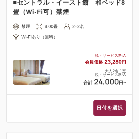
■セントラル・イースト館 和ベッド8
畳（Wi-Fi可）禁煙
●特色
○夕食時90分アルコール、ソフトドリンク飲み放題
禁煙
8.00畳
2~2名
付。
Wi-Fiあり（無料）
○ウェルカムドリンク【静岡名産ぐり茶・珈琲・りん
ごジュース・季節のジュース】
税・サービス料込
○連泊時、お部屋掃除不要なら館内利用券1,000円
23,280
会員価格
円
（お部屋ごと）を差し上げますので前日までにお申し
大人
2
名
1
室
税・サービス料込
出ください【浴衣、タオル、バスタオルは交換】
24,000
合計
円
~
●夕食のご案内
約60品の海鮮バイキング レストラン
日付を選択
和・洋・中のお好みのお料理に日替わりステーキ（ビ
ーフ・ポーク・チキン）、サザエつぼ焼き。伊豆なら
ではの鯛や鯵のお刺身など楽しめます。
○別注料理