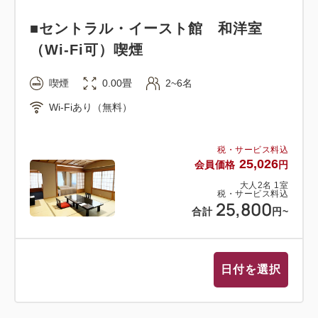
■セントラル・イースト館 和洋室
（Wi-Fi可）喫煙
喫煙
0.00畳
2~6名
Wi-Fiあり（無料）
税・サービス料込
25,026
会員価格
円
大人
2
名
1
室
税・サービス料込
25,800
合計
円
~
日付を選択