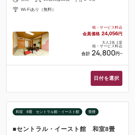
Wi-Fiあり（無料）
税・サービス料込
24,056
会員価格
円
大人
2
名
1
室
税・サービス料込
24,800
合計
円
~
日付を選択
和室 8畳 セントラル館・イースト館
禁煙
■セントラル・イースト館 和室8畳