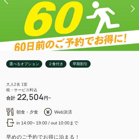
選べるオプション
２食付き
早期割引
大人
2
名
1
室
税・サービス料込
22,504
合計
円~
朝食・夕食
Web決済
in 14:00~ 19:00 / out 10:00まで
早めのご予約でお得に泊まる！