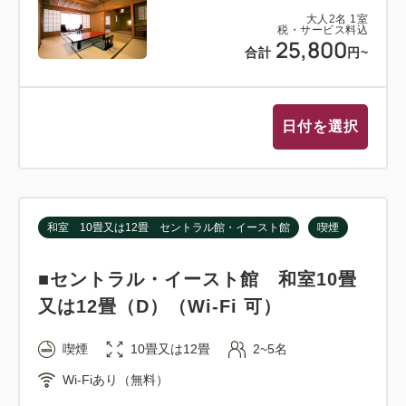
大人
2
名
1
室
税・サービス料込
25,800
合計
円
~
日付を選択
和室 10畳又は12畳 セントラル館・イースト館
喫煙
■セントラル・イースト館 和室10畳
又は12畳（D）（Wi-Fi 可）
喫煙
10畳又は12畳
2~5名
Wi-Fiあり（無料）