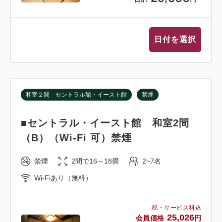
日付を選択
和室２間 セントラル館・イースト館
禁煙
■セントラル・イースト館 和室2間
（B）（Wi-Fi 可）禁煙
禁煙
2間で16～18畳
2~7名
Wi-Fiあり（無料）
税・サービス料込
25,026
会員価格
円