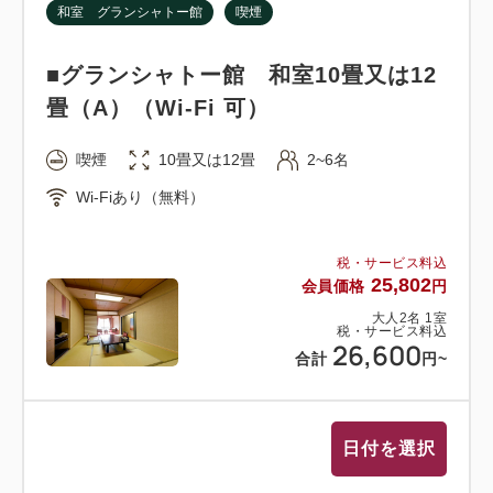
和室 グランシャトー館
喫煙
・鮑の踊り焼き2,200円（税込）
・はまぐりの網焼き2,200円（税込）
■グランシャトー館 和室10畳又は12
※ご希望の方はご予約時にお知らせ下さい。
畳（A）（Wi-Fi 可）
●夕食時間：予約制 下記の時間よりご希望の時間で
喫煙
10畳又は12畳
2~6名
ご予約できます。
Wi-Fiあり（無料）
【第1部－17:30～19:00 / 第2部－19:15～20:45】※
人数が少ない場合は1部制のみの場合あり（17：30～
税・サービス料込
20：45）
25,802
会員価格
円
※当日でのご予約もできますが、ご希望の時間に添え
大人
2
名
1
室
ないこともありますのでご了承ください。
税・サービス料込
26,600
合計
円
~
●朝食のご案内
レストラン 6：45～9：00
日付を選択
●施設情報