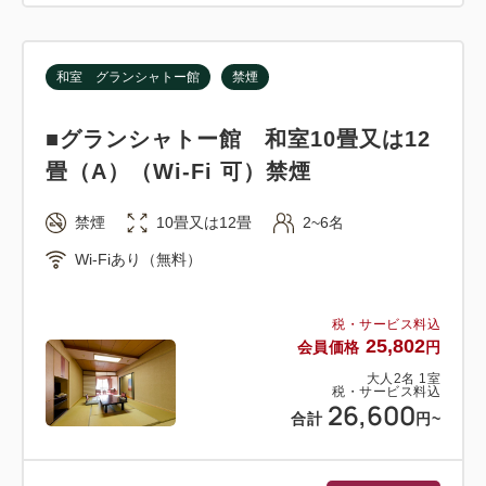
・駐車場無料
・チェックイン14：00 チェックアウト10：00
和室 グランシャトー館
禁煙
・貸切露天風呂「癒里籠の湯」（予約制/50分間）
1,100円～2,750円(税込）
■グランシャトー館 和室10畳又は12
※予約時にご希望時間をお知らせください（先着順）
畳（A）（Wi-Fi 可）禁煙
●お願い/特記事項
禁煙
10畳又は12畳
2~6名
・ご到着が18時を過ぎる際は必ずご連絡ください。
Wi-Fiあり（無料）
19時半以降は夕食のご用意ができない場合がござい
ます。
税・サービス料込
25,802
会員価格
円
●ご注意
大人
2
名
1
室
6歳以上のお客様は入湯税150円が別途必要です。
税・サービス料込
26,600
1歳以上3歳未満のお客様は施設使用料として（食
合計
円
~
事・寝具なし）3,300円となります。