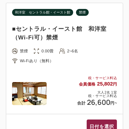
和洋室 セントラル館・イースト館
禁煙
■セントラル・イースト館 和洋室
（Wi-Fi可）禁煙
禁煙
0.00畳
2~6名
Wi-Fiあり（無料）
税・サービス料込
25,802
会員価格
円
大人
2
名
1
室
税・サービス料込
26,600
合計
円
~
日付を選択