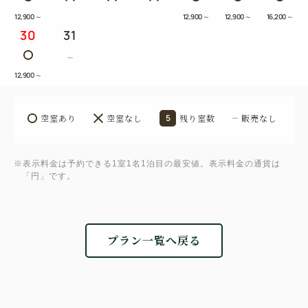
12,900
～
12,900
～
12,900
～
16,200
～
30
31
12,900
～
空室あり
空室なし
5
残り室数
販売なし
※表示料金は予約できる1室1名1泊目の最安値。表示料金の通貨は
「円」です。
プラン一覧へ戻る