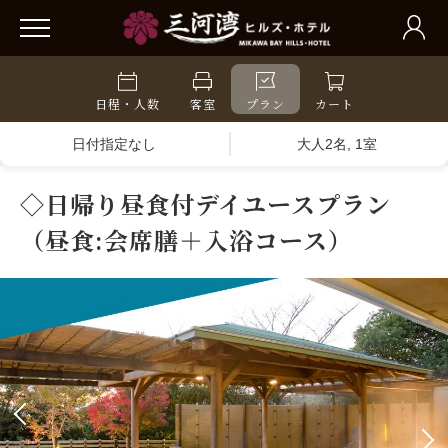
日程・人数
客室
プラン
カート
日付指定なし
大人2名, 1室
◇日帰り昼食付デイユースプラン
（昼食:会席膳＋入浴コース）