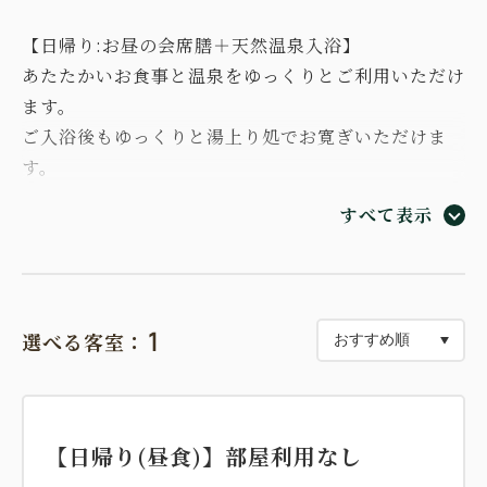
【日帰り:お昼の会席膳＋天然温泉入浴】
あたたかいお食事と温泉をゆっくりとご利用いただけ
ます。
ご入浴後もゆっくりと湯上り処でお寛ぎいただけま
す。
すべて表示
【お食事】食事時間11:30～14:30
昼食：『日帰り会席』【旬】
食前酒に季節を感じる前菜に新鮮なお造り。
熱々でお楽しみ頂く、吉良里クイーンポークのお鍋は
1
選べる客室：
豆乳チゲ汁でご賞味下さい。
天ぷら、お食事からデザートまで三河の幸で仕上げた
ご馳走をご賞味ください。
※画像は一例です。仕入れ状況等により、予告なくメ
【日帰り(昼食)】部屋利用なし
ニューが変更となる場合がございます。