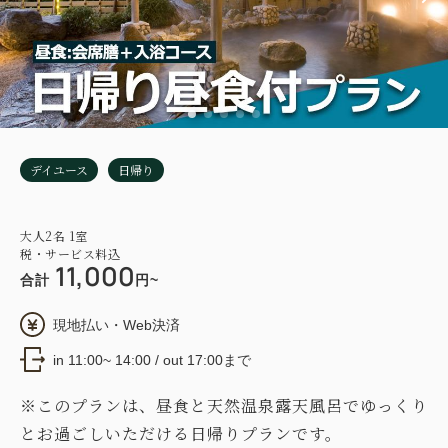
デイユース
日帰り
大人
2
名
1
室
税・サービス料込
11,000
合計
円~
現地払い・Web決済
in 11:00~ 14:00 / out 17:00まで
※このプランは、昼食と天然温泉露天風呂でゆっくり
とお過ごしいただける日帰りプランです。