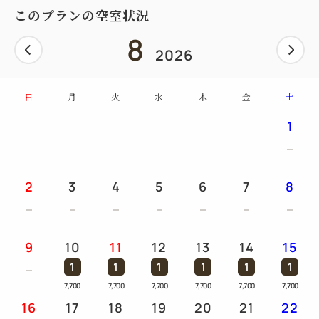
してください。
このプランの空室状況
◆全身マッサージ機 4台（無料）
8
◆足裏マッサージ機 2台（無料）
2026
◆足、ふくらはぎマッサージ機 2台（無料）
日
月
火
水
木
金
土
◎お願い/特記事項
1
(1)ご到着が13時をすぎる場合は必ずご連絡お願いし
ます。13時30分以降となる場合は、ご昼食がご用意
できないこともあります、あらかじめご承知くださ
2
3
4
5
6
7
8
い。
(2)表示された料金には消費税、サービス料を含みま
9
10
11
12
13
14
15
1
1
1
1
1
1
7,700
7,700
7,700
7,700
7,700
7,700
16
17
18
19
20
21
22