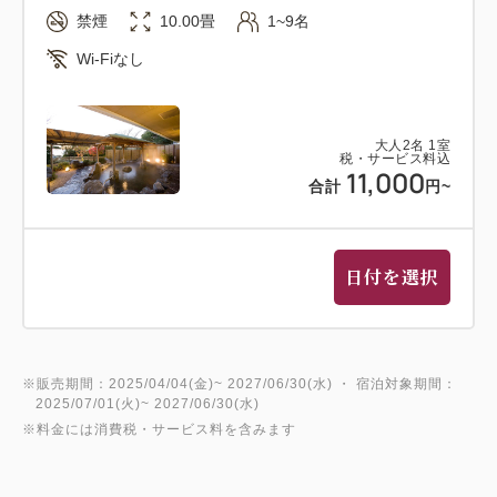
禁煙
10.00畳
1~9名
◆日帰りプランのお子様の料理について
Wi-Fiなし
大人と同額の場合『日帰り会席』となります。こども
料金3,300円の場合『お子様ランチ』となります。
大人
2
名
1
室
税・サービス料込
●お風呂情報
11,000
合計
円
~
11:30～17:00まで 各脱衣所へウォーターサーバー
を新設いたしました。
温泉成分により変色する可能性がございますのでアク
日付を選択
セサリー等の貴金属は外してからご入浴ください。
※季節や天候によっては景色が見えない場合がござい
ます。
※販売期間：2025/04/04(金)~ 2027/06/30(水) ・ 宿泊対象期間：
2025/07/01(火)~ 2027/06/30(水)
●湯上り処 一休
※料金には消費税・サービス料を含みます
大浴場・露天風呂を堪能したあとは、湯上り処でひと
休み。無料のマッサージ機で、今一度癒しの時を堪能