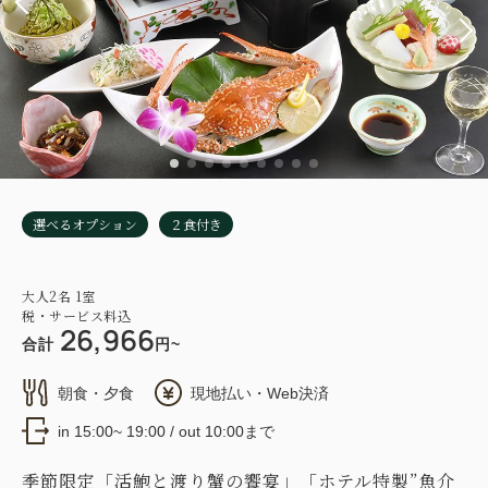
選べるオプション
２食付き
大人
2
名
1
室
税・サービス料込
26,966
合計
円~
朝食・夕食
現地払い・Web決済
in 15:00~ 19:00 / out 10:00まで
季節限定「活鮑と渡り蟹の饗宴」「ホテル特製”魚介