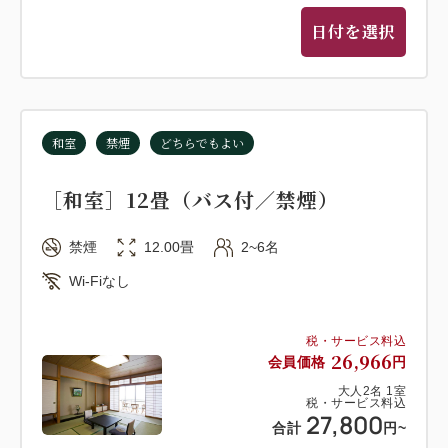
日付を選択
和室
禁煙
どちらでもよい
［和室］12畳（バス付／禁煙）
禁煙
12.00畳
2~6名
Wi-Fiなし
税・サービス料込
26,966
会員価格
円
大人
2
名
1
室
税・サービス料込
27,800
合計
円
~