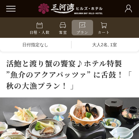
日程・人数
客室
プラン
カート
日付指定なし
大人2名, 1室
活鮑と渡り蟹の饗宴♪ホテル特製
”魚介のアクアパッツァ” に舌鼓！「
秋の大漁プラン！ 」