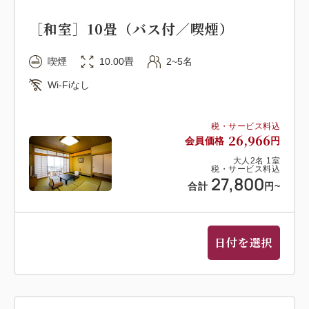
留 椀 赤出汁
［和室］10畳（バス付／喫煙）
香 物 二種盛り
水菓子 季節の水菓子
喫煙
10.00畳
2~5名
※仕入れ状況等により、予告なくメニューが変更とな
Wi-Fiなし
る場合がございます。
税・サービス料込
朝食：和洋バイキング又は和定食
26,966
会員価格
円
朝食バイキングは当日の宿泊状況によりセットメニュ
大人
2
名
1
室
ー（和定食）となる場合がございます。
税・サービス料込
27,800
※仕入れ状況等により、予告なくメニューが変更とな
合計
円
~
る場合がございます。
日付を選択
【お食事会場】夕食・朝食ともに「レストランまたは
会食場」となります。
【お風呂情報】