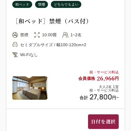
和ベッド
禁煙
どちらでもよい
天然温泉露天風呂を併設する大浴場はご宿泊当日
24：00まで、翌朝は6：00から9：00までご利用いた
［和ベッド］禁煙（バス付）
だけます。
※翌朝、男女入れ替えになります。
禁煙
10.00畳
1~2名
セミダブルサイズ / 幅100-120cm×2
【送迎サービス】
お迎え＝JR蒲郡駅南口発 14:30と16:00の1日2便（要
Wi-Fiなし
電話予約：0563-62-4111）
お送り＝ホテル発 9:00と10:30の1日2便（JR蒲郡駅
税・サービス料込
26,966
会員価格
円
行き）
大人
2
名
1
室
税・サービス料込
27,800
【お願いとご注意】
合計
円
~
(1)ご到着が18時をすぎる場合は必ずご連絡お願いし
ます。また19時30分以降となる場合は、ご夕食がご
用意できないこともあります、あらかじめご承知くだ
日付を選択
さい。