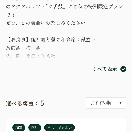
のアクアパッツァ”に舌鼓」この秋の特別限定プラン
です。
ぜひ、この機会にお楽しみください。
【お食事】鮑と渡り蟹の和会席＜献立＞
食前酒 梅 酒
先 附 季節の和え物
造 里 鮪、烏賊、間八、あしらい物
すべて表示
蒸 物 姿渡り蟹 レモン添え
台 物 絶品「活き鮑の残酷焼き」エスカルゴバター
にて
火 物 ホテル特製「魚介のアクアパッツァ」
5
選べる客室：
焼 物 銀ヒラス 香味野菜添え
蓋 物 西尾茶そば（九月） 茶碗蒸し （十月）
揚 物 天婦羅 海老、鱚、南瓜、獅子唐
和室
喫煙
どちらでもよい
食 事 白飯