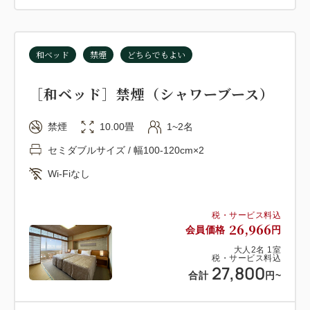
(2)表示された料金には消費税、サービス料を含みま
和ベッド
禁煙
どちらでもよい
［和ベッド］禁煙（シャワーブース）
禁煙
10.00畳
1~2名
セミダブルサイズ / 幅100-120cm×2
Wi-Fiなし
税・サービス料込
26,966
会員価格
円
大人
2
名
1
室
税・サービス料込
27,800
合計
円
~