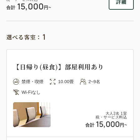
詳細
15,000
合計
円~
1
選べる客室：
【日帰り(昼食)】部屋利用あり
禁煙・喫煙
10.00畳
2~9名
Wi-Fiなし
大人
2
名
1
室
税・サービス料込
15,000
合計
円~