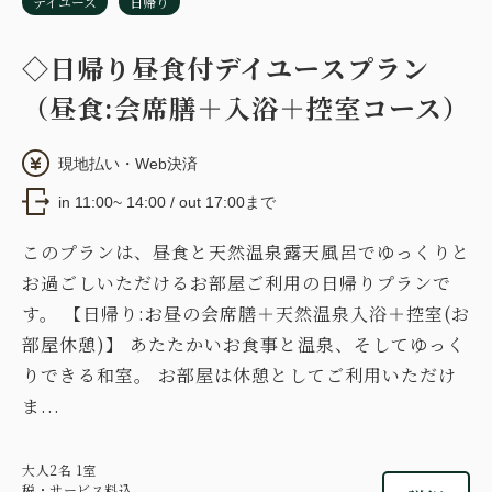
デイユース
日帰り
◇日帰り昼食付デイユースプラン
（昼食:会席膳＋入浴＋控室コース）
現地払い・Web決済
in 11:00~ 14:00 / out 17:00まで
このプランは、昼食と天然温泉露天風呂でゆっくりと
お過ごしいただけるお部屋ご利用の日帰りプランで
す。 【日帰り:お昼の会席膳＋天然温泉入浴＋控室(お
部屋休憩)】 あたたかいお食事と温泉、そしてゆっく
りできる和室。 お部屋は休憩としてご利用いただけ
ま...
大人
2
名
1
室
税・サービス料込