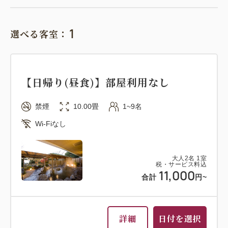
1
選べる客室：
【日帰り(昼食)】部屋利用なし
禁煙
10.00畳
1~9名
Wi-Fiなし
大人
2
名
1
室
税・サービス料込
11,000
合計
円~
詳細
日付を選択