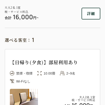
大人
2
名
1
室
税・サービス料込
詳細
16,000
合計
円~
1
選べる客室：
【日帰り(夕食)】部屋利用あり
禁煙・喫煙
10.00畳
2~9名
Wi-Fiなし
大人
2
名
1
室
税・サービス料込