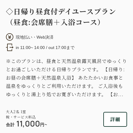
◇日帰り昼食付デイユースプラン
（昼食:会席膳＋入浴コース）
現地払い・Web決済
in 11:00~ 14:00 / out 17:00まで
※このプランは、昼食と天然温泉露天風呂でゆっくり
とお過ごしいただける日帰りプランです。 【日帰り:
お昼の会席膳＋天然温泉入浴】 あたたかいお食事と
温泉をゆっくりとご利用いただけます。 ご入浴後も
ゆっくりと湯上り処でお寛ぎいただけます。 【お...
大人
2
名
1
室
税・サービス料込
詳細
11,000
合計
円~