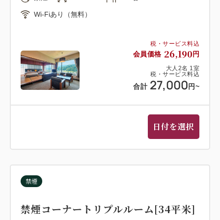
Wi-Fiあり（無料）
税・サービス料込
26,190
会員価格
円
大人
2
名
1
室
税・サービス料込
27,000
合計
円
~
日付を選択
禁煙
禁煙コーナートリプルルーム[34平米]