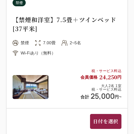
禁煙
・ご希望に添えない場合はホテルよりご連絡させてい
ただきます。
【禁煙和洋室】7.5畳＋ツインベッド
・ご到着が18:00を過ぎる場合は必ずご連絡下さい。
[37平米]
・19:30以降は夕食をご用意できないことがございま
す。
禁煙
7.00畳
2~5名
・ツイン・コーナーツイン・セミダブルのお部屋はお
Wi-Fiあり（無料）
子様のご予約は承っておりません。
・表示料金には消費税・サービス料を含みますが、入
湯税(中学生以上150円)が別途必要です。
税・サービス料込
24,250
会員価格
円
大人
2
名
1
室
●送迎バスのご案内(JR倉吉駅発着)※ホテルまでは約
税・サービス料込
25,000
15分
合計
円
~
○倉吉駅→ホテル 14:30～17:30
○ホテル→倉吉駅 9:00/10:00
※お迎えをご希望の場合は前日までに「列車名・ご到
日付を選択
着時間」をご連絡ください