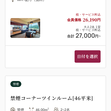
税・サービス料込
26,190
会員価格
円
大人
2
名
1
室
税・サービス料込
27,000
合計
円
~
日付を選択
禁煙
禁煙コーナーツインルーム[46平米]
2
禁煙
46.00m
2~2名