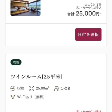
大人
2
名
1
室
税・サービス料込
25,000
合計
円
~
日付を選択
喫煙
ツインルーム[25平米]
2
喫煙
25.00m
1~2名
Wi-Fiあり（無料）
税・サービス料込