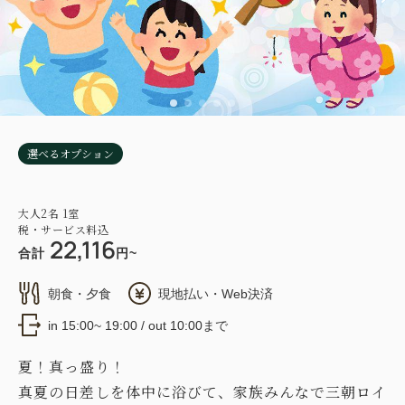
選べるオプション
大人
2
名
1
室
税・サービス料込
22,116
合計
円~
朝食・夕食
現地払い・Web決済
in 15:00~ 19:00 / out 10:00まで
夏！真っ盛り！
真夏の日差しを体中に浴びて、家族みんなで三朝ロイ