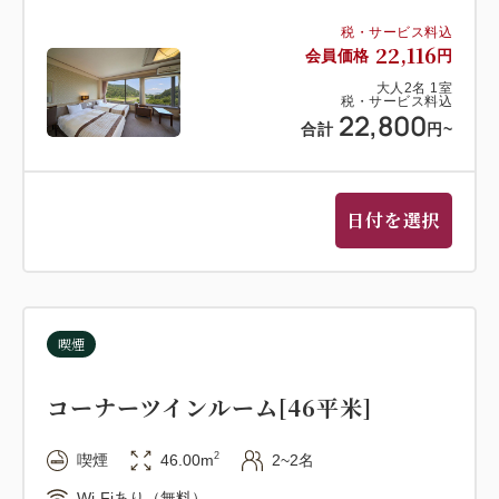
税・サービス料込
22,116
会員価格
円
大人
2
名
1
室
税・サービス料込
22,800
合計
円
~
日付を選択
喫煙
コーナーツインルーム[46平米]
2
喫煙
46.00m
2~2名
Wi-Fiあり（無料）