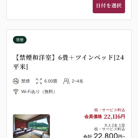
日付を選択
禁煙
【禁煙和洋室】6畳＋ツインベッド[24
平米]
禁煙
6.00畳
2~4名
Wi-Fiあり（無料）
税・サービス料込
22,116
会員価格
円
大人
2
名
1
室
税・サービス料込
22,800
合計
円
~