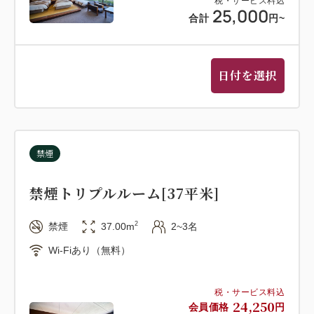
税・サービス料込
25,000
合計
円
~
日付を選択
禁煙
禁煙トリプルルーム[37平米]
2
禁煙
37.00m
2~3名
Wi-Fiあり（無料）
税・サービス料込
24,250
会員価格
円