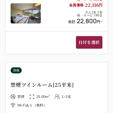
22,116
会員価格
円
大人
2
名
1
室
税・サービス料込
22,800
合計
円
~
日付を選択
禁煙
禁煙ツインルーム[25平米]
2
禁煙
25.00m
1~2名
Wi-Fiあり（無料）