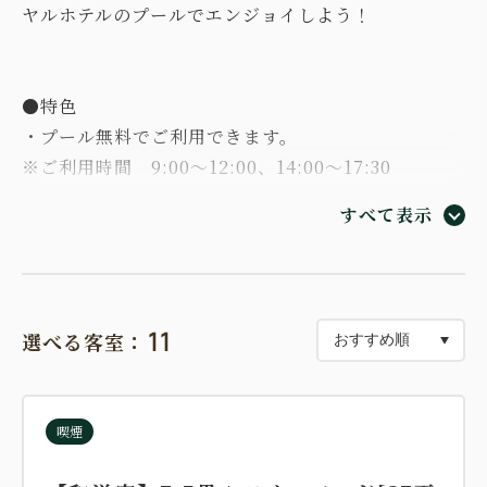
ヤルホテルのプールでエンジョイしよう！
●特色
・プール無料でご利用できます。
※ご利用時間 9:00～12:00、14:00～17:30
※チェックイン前、チェックアウト後もご利用いただ
すべて表示
けます
・お子様にミニ手持ち花火のセットを差し上げます。
・卓球1台(60分)無料 ※当日予約先着順、卓球台は
合計3台ございます
11
選べる客室：
・家族ゲーム無料貸し出し ※当日先着順
・貸切檜風呂を1回50分2,200円(通常3,300円)でご利
用いただけます。
喫煙
・ご希望の際はご予約時に下記より希望開始時間をお
知らせください。