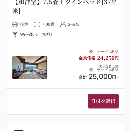
【和洋室】7.5畳＋ツインベッド[37平
＜15:00～23:00、翌朝6:00～8:00まで毎時00分より
米]
＞
喫煙
7.00畳
2~5名
●ご夕食＜ご利用時間 17:30～21:00＞
Wi-Fiあり（無料）
ソフトドリンク飲み放題付き「ロイヤルビュッフェ」
※天候や食材仕入れの都合により料理内容が一部変更
になる場合がございます
税・サービス料込
24,250
会員価格
円
※ご夕食時間は下記よりご希望開始時間をご予約時又
大人
2
名
1
室
は前日までにご連絡ください
税・サービス料込
25,000
＜17:30/17:45/18:00/18:15/18:30/19:15/19:30＞
合計
円
~
●ご朝食＜ご利用時間 7:00～9:00＞
日付を選択
レストランにて20品以上の和洋バイキング
●お願い特記・事項
・各種ご希望は早めのご連絡をお願いいたします。