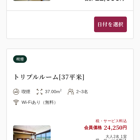
日付を選択
喫煙
トリプルルーム[37平米]
2
喫煙
37.00m
2~3名
Wi-Fiあり（無料）
税・サービス料込
24,250
会員価格
円
大人
2
名
1
室