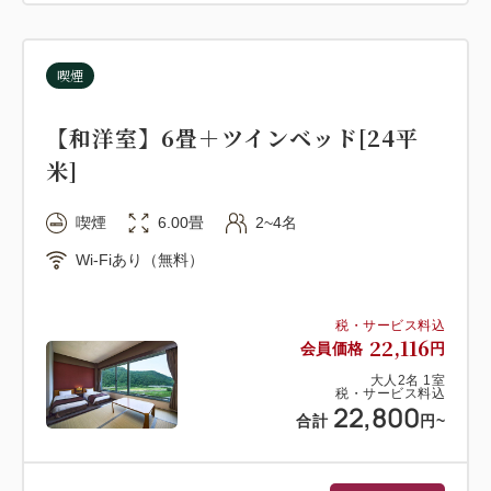
※運行時間が変更になる場合もございます
※ご利用前に必ずホテルまでご確認ください
喫煙
【和洋室】6畳＋ツインベッド[24平
米]
喫煙
6.00畳
2~4名
Wi-Fiあり（無料）
税・サービス料込
22,116
会員価格
円
大人
2
名
1
室
税・サービス料込
22,800
合計
円
~