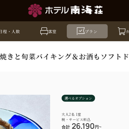
日程・人数
客室
プラン
焼きと旬菜バイキング＆お酒もソフト
選べるオプション
大人
2
名
1
室
税・サービス料込
26,190
合計
円~