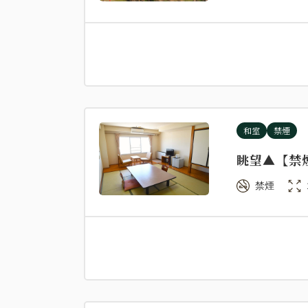
和室
禁煙
眺望▲【禁
禁煙