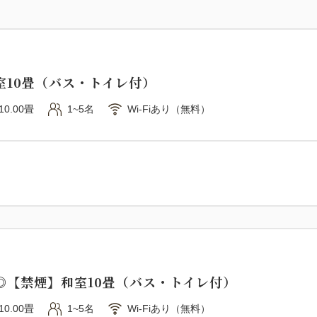
フリードリンクです。
≪夕食バイキングメニュー≫
★焼きたて熱々が味わえる、
室10畳（バス・トイレ付）
★実演コーナーにて、揚げた
10.00畳
1~5名
Wi-Fiあり（無料）
★ネタ乗っけ放題海鮮丼にお
★地元料理「なめろう」に新
★料理長が腕を振るう温菜、
★直営農園や提携農園直送の
★デザート食べ放題！
★定番人気の房総名物さざえ
●ご朝食 和洋バイキング
〇3Fレストランはまゆう 7：0
◎【禁煙】和室10畳（バス・トイレ付）
※混雑時はお待ちいただく場
10.00畳
1~5名
Wi-Fiあり（無料）