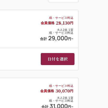
税・サービス料込
28,130
会員価格
円
さざえや帆立の海鮮網焼き
大人
2
名
1
室
て天ぷら！
税・サービス料込
29,000
合計
円
~
好み寿司
鮮なお刺身
冷菜
日付を選択
朝採れ野菜
カレー
税・サービス料込
30,070
会員価格
円
0～9：00（最終入場8：30）
大人
2
名
1
室
合もございます。予めご了承ください。
税・サービス料込
31,000
合計
円
~