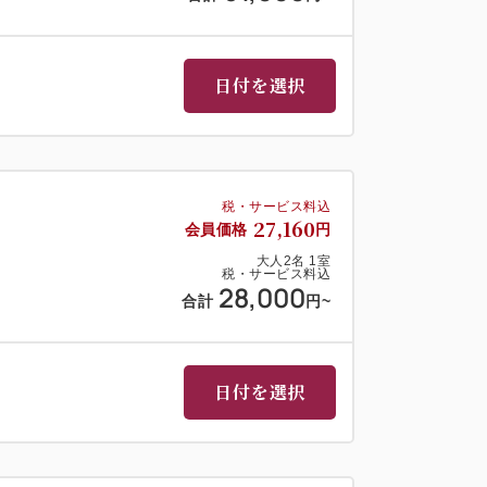
サン
日付を選択
る「ふわとろオムレツ」
ッシュな「牛乳やヨーグルト」
おばちゃんのお惣菜など。
喫ください。
税・サービス料込
27,160
会員価格
円
大人
2
名
1
室
税・サービス料込
28,000
合計
円
~
は必ずホテルにご連絡をお願いします。
夕食がご用意できないこともございます。
日付を選択
以上）のみ入湯税150円が別途必要です。
利用は禁止とさせて頂いております。