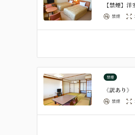
【禁煙】洋
禁煙
禁煙
《訳あり》
禁煙