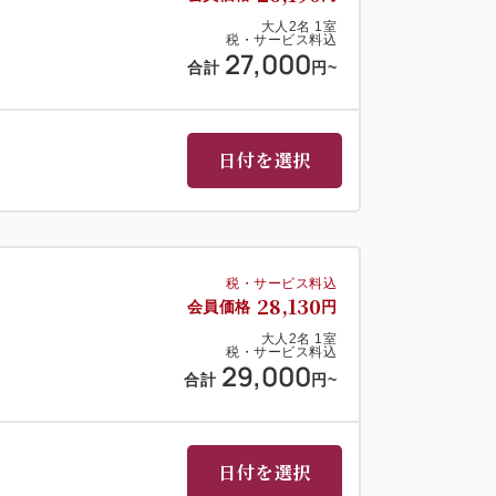
大人
2
名
1
室
税・サービス料込
27,000
合計
円
~
日付を選択
税・サービス料込
28,130
会員価格
円
大人
2
名
1
室
税・サービス料込
29,000
合計
円
~
日付を選択