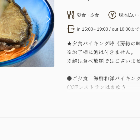
朝食・夕食
現地払い・
in 15:00~ 19:00 / out 10:00まで
★夕食バイキング時《房総の
※お子様に鮑は付きません。
※鮑は食べ放題ではございま
●ご夕食 海鮮和洋バイキング
〇3Fレストランはまゆう
※チェックイン時に当館から
す。
※営業終了時刻20：00
※ご宿泊人数により21：00の
※席数によりご希望に添えな
※お飲み物（ソフトドリンク