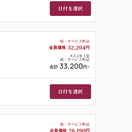
日付を選択
税・サービス料込
32,204
会員価格
円
大人
2
名
1
室
税・サービス料込
33,200
合計
円
~
日付を選択
税・サービス料込
26,190
会員価格
円