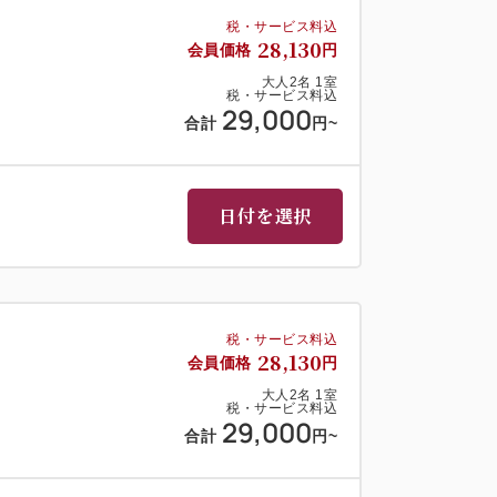
税・サービス料込
28,130
会員価格
円
大人
2
名
1
室
税・サービス料込
29,000
合計
円
~
日付を選択
税・サービス料込
28,130
会員価格
円
大人
2
名
1
室
税・サービス料込
29,000
合計
円
~