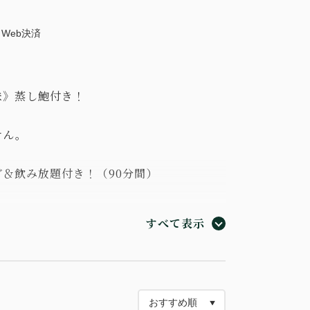
Web決済
味》蒸し鮑付き！
せん。
＆飲み放題付き！（90分間）
ご案内するご夕食時間内でのご利用となりま
すべて表示
場合あり
い場合もございます。予めご了承ください。
、アルコール）は限定メニューとなりますが