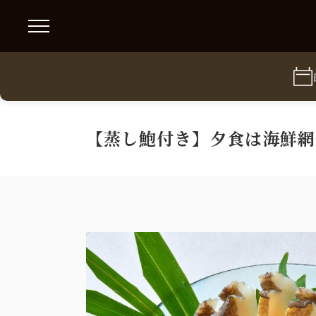
【蒸し鮑付き】夕食は海鮮網