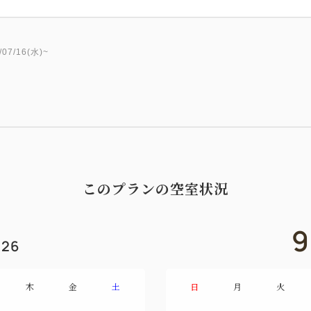
7/16(水)~
このプランの空室状況
9
26
木
金
土
日
月
火