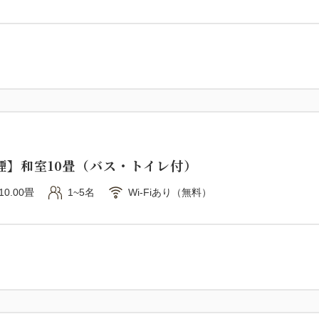
≪朝食バイキングメニュー≫
★大人気！焼きたてクロワッ
★調理人が目の前で焼き上げ
★酪農発祥地ならではのフレ
★直営農園の新鮮野菜。
★板前の手作り厚焼き玉子、
南海荘朝のおもてなしをご満
煙】和室10畳（バス・トイレ付）
10.00畳
1~5名
Wi-Fiあり（無料）
●特記事項
・ご到着が18時を過ぎる場合
・20時以降ご到着の場合はご
予めご了承ください。
・宿泊代金の他、大人（中学生
・電子たばこの禁煙室でのご