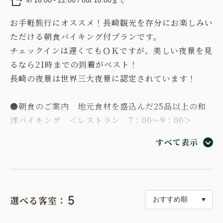
お手軽旅行にオススメ！長崎観光を存分にお楽しみい
ただける朝食バイキング付プランです。
チェックインは遅くてもＯＫですが、美しい夜景を見
るなら21時までの到着がベスト！
長崎の夜景は世界三大夜景に認定されています！
●朝食のご案内 地元食材を盛込んだ25品以上の和
洋バイキング ＜レストラン 7：00～9：00＞
すべて表示
●お願い・特記事項
ご到着が22：00を過ぎる場合は必ずホテルまでご連
5
選べる客室：