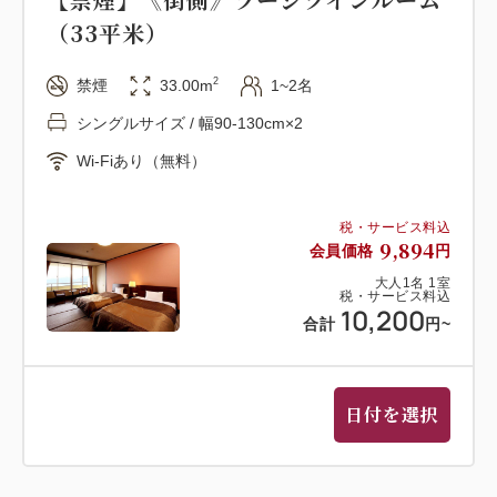
（33平米）
2
禁煙
33.00m
1~2名
シングルサイズ / 幅90-130cm×2
Wi-Fiあり（無料）
税・サービス料込
9,894
会員価格
円
大人
1
名
1
室
税・サービス料込
10,200
合計
円
~
日付を選択