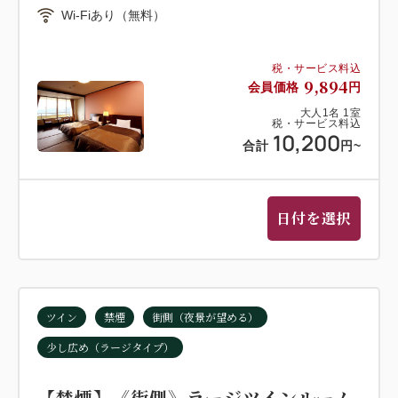
Wi-Fiあり（無料）
税・サービス料込
9,894
会員価格
円
大人
1
名
1
室
税・サービス料込
10,200
合計
円
~
日付を選択
ツイン
禁煙
街側（夜景が望める）
少し広め（ラージタイプ）
【禁煙】《街側》ラージツインルーム