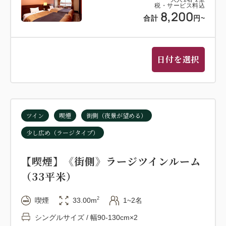
税・サービス料込
8,200
合計
円
~
日付を選択
ツイン
喫煙
街側（夜景が望める）
少し広め（ラージタイプ）
【喫煙】《街側》ラージツインルーム
（33平米）
2
喫煙
33.00m
1~2名
シングルサイズ / 幅90-130cm×2