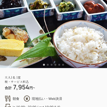
大人
1
名
1
室
税・サービス料込
7,954
合計
円~
朝食
現地払い・Web決済
in 16:00~ 22:00 / out 10:00まで