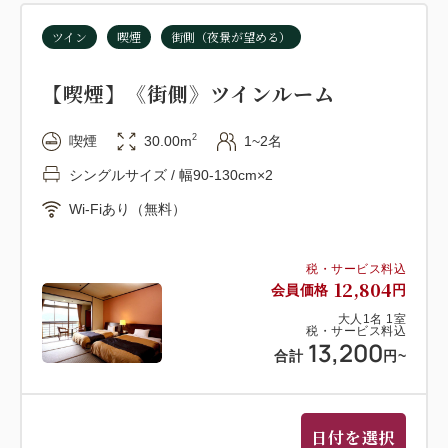
ツイン
喫煙
街側（夜景が望める）
【喫煙】《街側》ツインルーム
2
喫煙
30.00m
1~2名
シングルサイズ / 幅90-130cm×2
Wi-Fiあり（無料）
税・サービス料込
12,804
会員価格
円
大人
1
名
1
室
税・サービス料込
13,200
合計
円
~
日付を選択