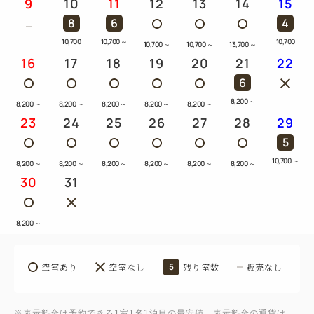
9
10
11
12
13
14
15
8
6
4
10,700
10,700
～
10,700
10,700
～
10,700
～
13,700
～
16
17
18
19
20
21
22
6
8,200
～
8,200
～
8,200
～
8,200
～
8,200
～
8,200
～
23
24
25
26
27
28
29
5
10,700
～
8,200
～
8,200
～
8,200
～
8,200
～
8,200
～
8,200
～
30
31
8,200
～
空室あり
空室なし
5
残り室数
販売なし
※表示料金は予約できる1室1名1泊目の最安値。表示料金の通貨は