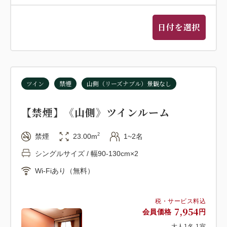
日付を選択
ツイン
禁煙
山側（リーズナブル）景観なし
【禁煙】《山側》ツインルーム
2
禁煙
23.00m
1~2名
シングルサイズ / 幅90-130cm×2
Wi-Fiあり（無料）
税・サービス料込
7,954
会員価格
円
大人
1
名
1
室