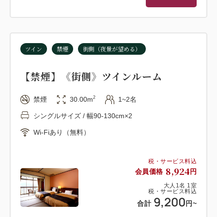
ツイン
禁煙
街側（夜景が望める）
【禁煙】《街側》ツインルーム
2
禁煙
30.00m
1~2名
シングルサイズ / 幅90-130cm×2
Wi-Fiあり（無料）
税・サービス料込
8,924
会員価格
円
大人
1
名
1
室
税・サービス料込
9,200
合計
円
~