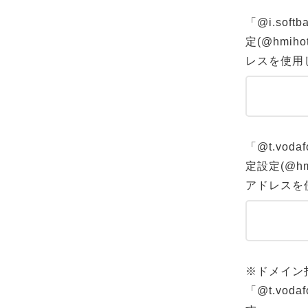
「@i.so
定(@hmiho
レスを使用
「@t.vo
定設定(@hmi
アドレスを
※ドメイン指
「@t.vo