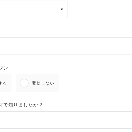
ジン
する
受信しない
何で知りましたか？