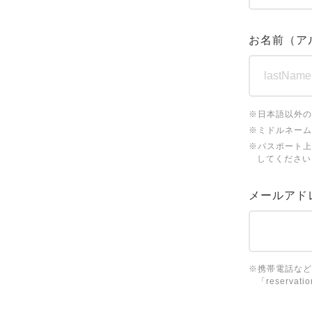
お名前（ア
※日本語以外の
※ミドルネーム
※パスポート上
してください
メールアド
※携帯電話など
「reserv