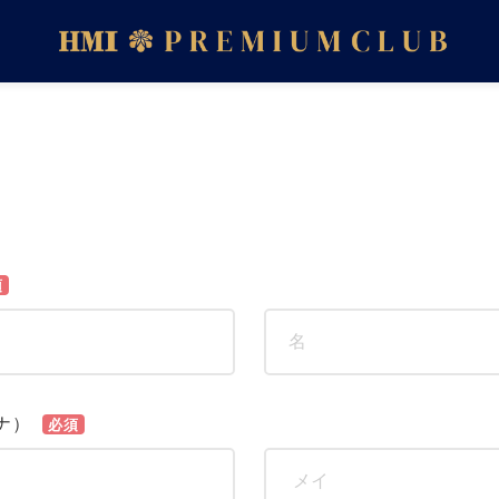
須
ナ）
必須