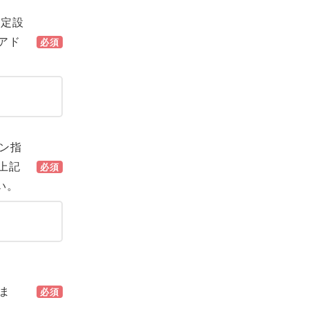
指定設
記アド
必須
イン指
「上記
必須
い。
しま
必須