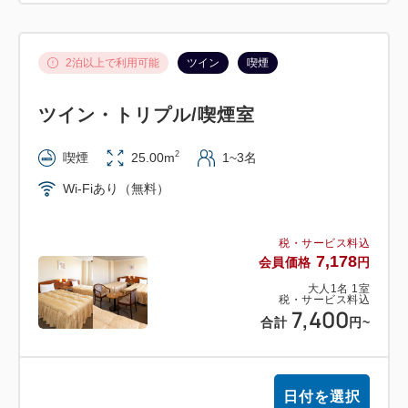
2泊以上で利用可能
ツイン
喫煙
ツイン・トリプル/喫煙室
2
喫煙
25.00m
1~3名
Wi-Fiあり（無料）
税・サービス料込
7,178
会員価格
円
大人
1
名
1
室
税・サービス料込
7,400
合計
円
~
日付を選択