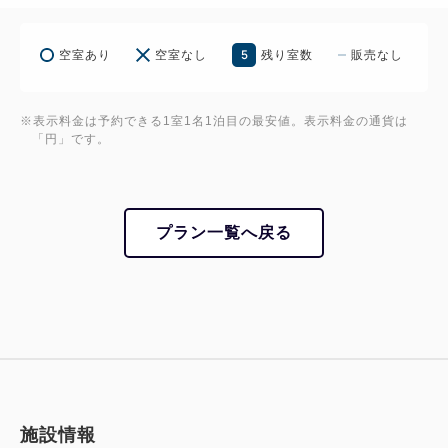
5
空室あり
空室なし
残り室数
販売なし
※表示料金は予約できる1室1名1泊目の最安値。表示料金の通貨は
「円」です。
プラン一覧へ戻る
施設情報