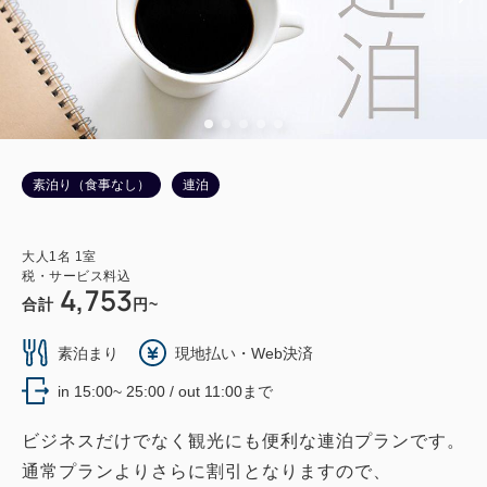
素泊り（食事なし）
連泊
大人
1
名
1
室
税・サービス料込
4,753
合計
円~
素泊まり
現地払い・Web決済
in 15:00~ 25:00 / out 11:00まで
ビジネスだけでなく観光にも便利な連泊プランです。
通常プランよりさらに割引となりますので、