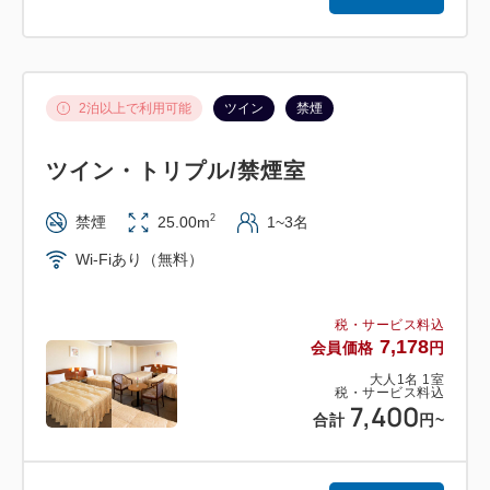
2泊以上で利用可能
ツイン
禁煙
ツイン・トリプル/禁煙室
2
禁煙
25.00m
1~3名
Wi-Fiあり（無料）
税・サービス料込
7,178
会員価格
円
大人
1
名
1
室
税・サービス料込
7,400
合計
円
~