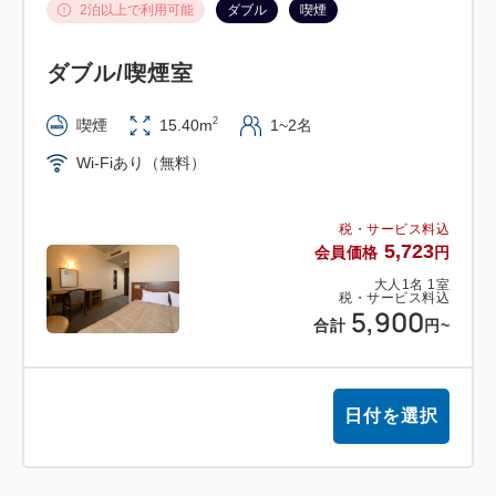
2泊以上で利用可能
ダブル
喫煙
ダブル/喫煙室
2
喫煙
15.40m
1~2名
Wi-Fiあり（無料）
税・サービス料込
5,723
会員価格
円
大人
1
名
1
室
税・サービス料込
5,900
合計
円
~
日付を選択