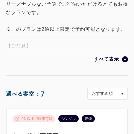
リーズナブルなご予算でご宿泊いただけるとてもお得
なプランです。
※このプランは2泊以上限定で予約可能となります。
【ご注意】
※当プランでは、滞在泊数の1・3・5泊・・・のよう
すべて表示
に奇数日のみ
お部屋のお掃除をさせていただきます。
2・4・・・の偶数日はお部屋に入らず、交換用の
タオルを
7
選べる客室：
ドアノブに掛けさせていただき、ごみ捨てをおこな
います。
お手数ですが、偶数日はお昼12：00迄にゴミ箱を
2泊以上で利用可能
シングル
喫煙
お部屋の外に
お出し下さい。