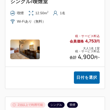
シングル/喫煙室
【お部屋について】
2
喫煙
12.50m
1名
人数・ご予算により各種お部屋タイプをお選びいただ
Wi-Fiあり（無料）
けます。
全室洗浄機能付トイレ完備で、お部屋タイプにより禁
税・サービス料込
煙専用室の
4,753
会員価格
円
用意がございます。
大人
1
名
1
室
またお手持ちのパソコンでインターネットが無料でご
税・サービス料込
4,900
合計
円
~
利用頂けます。
（フロントにてLANケーブルをお貸出しします）
日付を選択
2泊以上で利用可能
シングル
禁煙