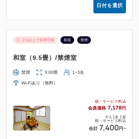
日付を選択
2泊以上で利用可能
和室
禁煙
和室（9.5畳）/禁煙室
禁煙
9.00畳
1~3名
Wi-Fiあり（無料）
税・サービス料込
7,178
会員価格
円
大人
1
名
1
室
税・サービス料込
7,400
合計
円
~