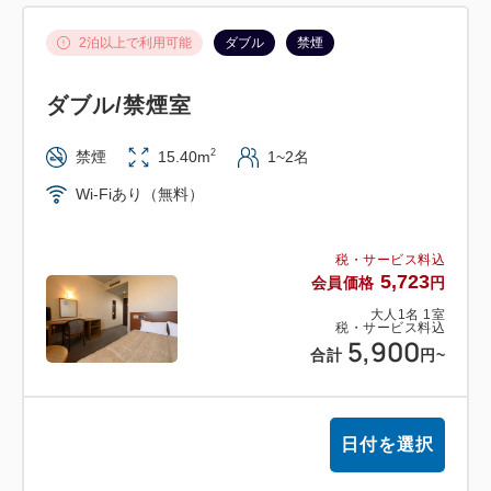
2泊以上で利用可能
ダブル
禁煙
ダブル/禁煙室
2
禁煙
15.40m
1~2名
Wi-Fiあり（無料）
税・サービス料込
5,723
会員価格
円
大人
1
名
1
室
税・サービス料込
5,900
合計
円
~
日付を選択