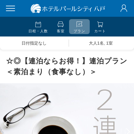
日程・人数
客室
プラン
カート
日付指定なし
大人1名, 1室
☆◎【連泊ならお得！】連泊プラン
＜素泊まり（食事なし）＞