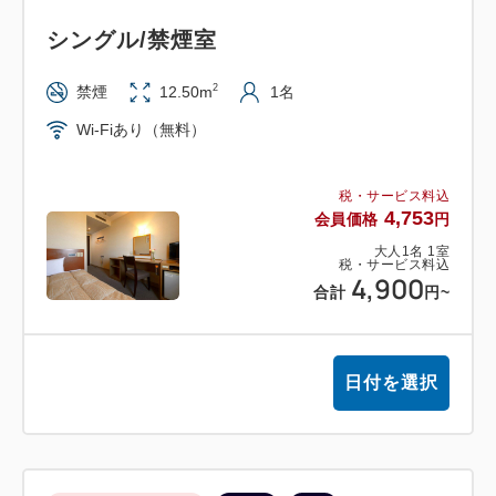
シングル/禁煙室
2
禁煙
12.50m
1名
Wi-Fiあり（無料）
税・サービス料込
4,753
会員価格
円
大人
1
名
1
室
税・サービス料込
4,900
合計
円
~
日付を選択