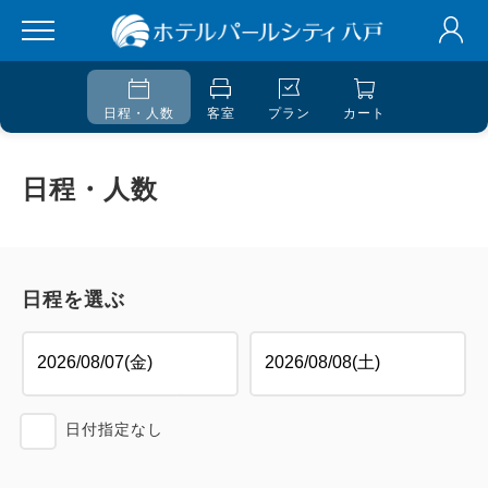
日程・人数
客室
プラン
カート
日程・人数
日程を選ぶ
日付指定なし