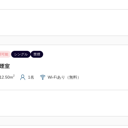
（ともに22時閉店）
・八戸中心街にある「みろく
「みろく横丁」とは
平成14年東北新幹線八戸駅開
横丁です（全域バリアフリー
用可能
シングル
禁煙
八戸市街の「三日町」と裏通
あるため、「みろく横丁」と
禁煙室
多くの屋台が並び、数年ごと
2
12.50m
1名
Wi-Fiあり（無料）
何度行っても楽しめます。
【アクセス】
・JR八戸線本八戸駅北口より
・JR八戸新幹線八戸駅より車
・三沢空港より車で約40分。
・フェリー埠頭より車で約20