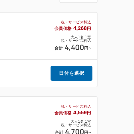
マットのみドアに
税・サービス料込
外にお出しいただければ、
4,268
会員価格
円
大人
1
名
1
室
税・サービス料込
清掃は、660円（税込）で
4,400
合計
円
~
減泊の場合も3泊分のご宿泊代を
日付を選択
応
ーネットが無料で
税・サービス料込
トにてLANケーブル貸出）
4,559
会員価格
円
大人
1
名
1
室
税・サービス料込
4,700
合計
円
~
・スーパーがあります。