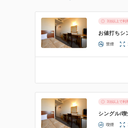
3泊以上で利
お値打ちシ
禁煙
3泊以上で利
シングル/
喫煙