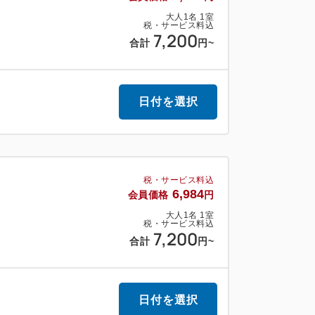
大人
1
名
1
室
税・サービス料込
7,200
合計
円
~
日付を選択
税・サービス料込
6,984
会員価格
円
大人
1
名
1
室
税・サービス料込
7,200
合計
円
~
日付を選択