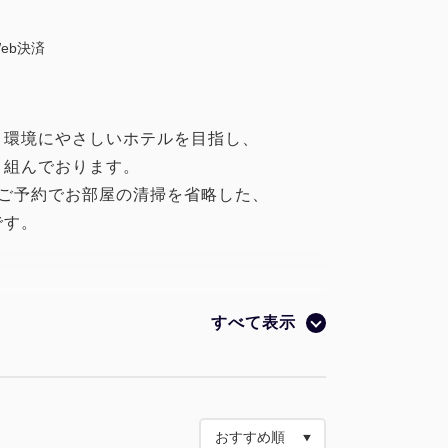
eb決済
、環境にやさしいホテルを目指し、
り組んでおります。
のご予約でお部屋の清掃を省略した、
です。
。
すべて表示
室も致しません。
生保持の観点から3泊終了時点で
場合は、週2回お好きな曜日に