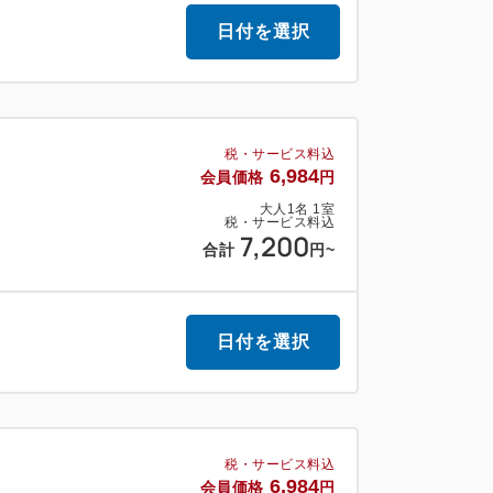
日付を選択
税・サービス料込
6,984
会員価格
円
大人
1
名
1
室
税・サービス料込
7,200
合計
円
~
日付を選択
税・サービス料込
6,984
会員価格
円