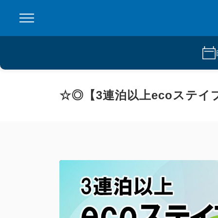
☆◎【3連泊以上ecoステ