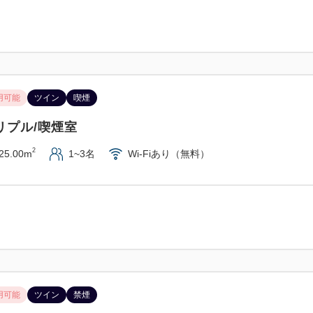
用可能
ツイン
喫煙
リプル/喫煙室
2
25.00m
1~3名
Wi-Fiあり（無料）
用可能
ツイン
禁煙