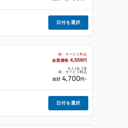
横丁」までタクシーで約5分です。
日付を選択
業の際、観光客向けに整備された
対応）。
税・サービス料込
りの「六日町」を結ぶ路地裏に
4,559
会員価格
円
呼ばれています。
大人
1
名
1
室
に店舗の入れ替えも行われるので
税・サービス料込
4,700
合計
円
~
日付を選択
徒歩約5分。
で約20分。
分。