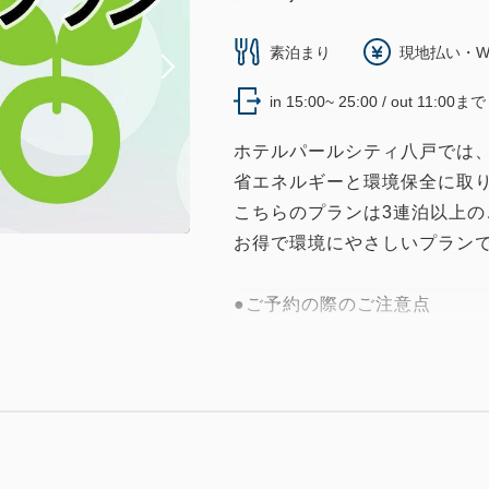
素泊まり
現地払い・W
in 15:00~ 25:00 / out 11:00まで
ホテルパールシティ八戸では
省エネルギーと環境保全に取
こちらのプランは3連泊以上
お得で環境にやさしいプラン
●ご予約の際のご注意点
・3泊以上からご予約できます
・ご滞在中の清掃は省略し入
※4泊以上のご予約の場合、衛
清掃に入ります。
※1週間（7泊）以上ご滞在の
清掃に入ります。