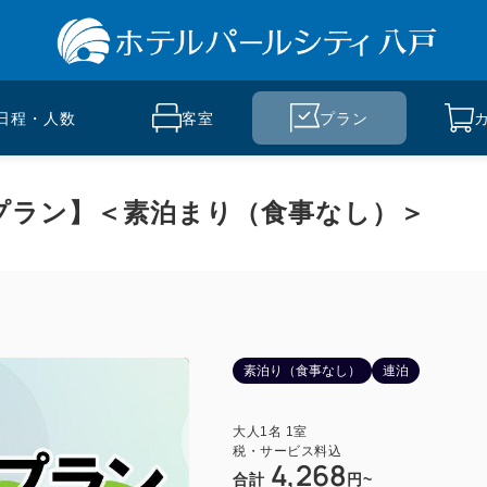
日程・人数
客室
プラン
イプラン】＜素泊まり（食事なし）＞
素泊り（食事なし）
連泊
大人
1
名
1
室
税・サービス料込
4,268
合計
円~