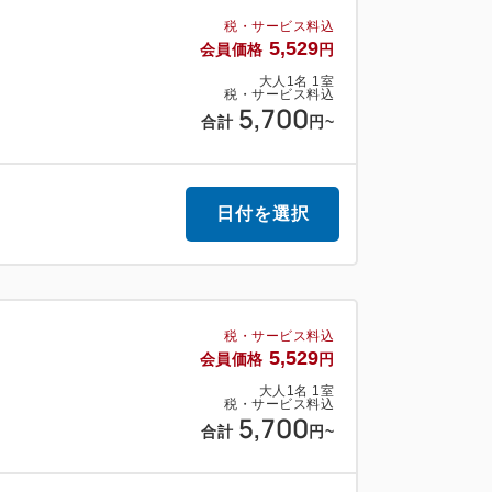
税・サービス料込
分。
5,529
会員価格
円
車で約20分。
大人
1
名
1
室
税・サービス料込
5,700
合計
円
~
日付を選択
税・サービス料込
5,529
会員価格
円
大人
1
名
1
室
税・サービス料込
5,700
合計
円
~