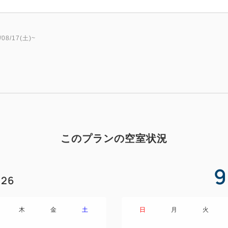
8/17(土)~
このプランの空室状況
9
26
木
金
土
日
月
火