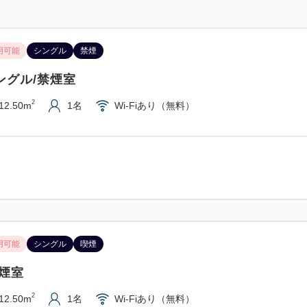
・タオル、バスタオル、バス
かけさせていただきます。
用可能
シングル
禁煙
・12時までにゴミ箱をドアの
ゴミを回収いたします。
ングル/禁煙室
・清掃予定日以外のリクエスト
2
12.50m
1名
Wi-Fiあり（無料）
申し受ます。
・チェックイン後、3泊未満に
もらい受けます。
●全客室無線LAN（Wi-Fi）対
お手持ちのパソコンでインタ
ご利用いただけます。
用可能
シングル
喫煙
（有線をご希望の場合はフロン
喫煙室
【おすすめ周辺施設】
2
12.50m
1名
Wi-Fiあり（無料）
・すぐそばにドラッグストア