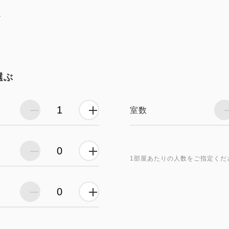
し
選ぶ
室数
1部屋あたりの人数をご指定くだ
）