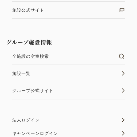
施設公式サイト
～六種のお造りや「鮑の踊り焼き」が付いた、お祝い
や記念日に最適な最上級コース～ ●特色 ・女性には
色浴衣を無料貸出致します。※通常880円(税込) ・
Cafeラウンジ(13:00～17:00)でウェルカムドリンク
グループ施設情報
をご用意致します。 ・陶芸体...
全施設の空室検索
空室なし
詳細
施設一覧
グループ公式サイト
空室カレンダー
法人ログイン
キャンペーンログイン