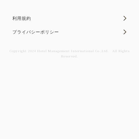
おすすめ
２食付き
利用規約
伊豆の恵みを嗜む基本膳 涼味豊か
な「撫子会席」 ＜6月～9月＞
プライバシーポリシー
朝食・夕食
現地払い・Web決済
Copyright 2024 Hotel Management International Co.,Ltd． All Rights
Reserved.
in 14:00~ 19:00 / out 11:00まで
～季節の味覚を楽しめる基本コース～ ●特色 ・女性
には色浴衣を無料貸出致します。※通常880円(税込)
・Cafeラウンジ(13:00～17:00)でウェルカムドリン
クをご用意致します。 ・陶芸体験が半額でご利用い
ただけます。 ●ご夕...
空室なし
詳細