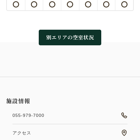
別エリアの空室状況
おすすめ
２食付き
鮑と六種の造りをメインに据えた
フルコース「華やぎ会席」 ＜6月
施設情報
～9月＞
055-979-7000
朝食・夕食
現地払い・Web決済
アクセス
in 14:00~ 19:00 / out 11:00まで