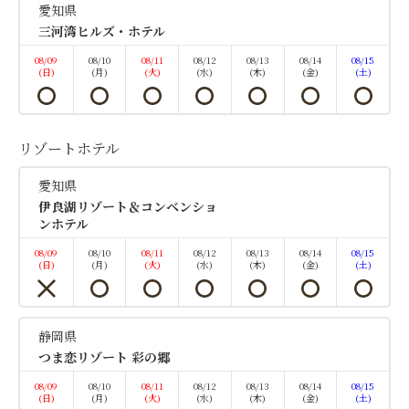
愛知県
貸出致します。※通常880円(税込) ・Cafeラウンジ
三河湾ヒルズ・ホテル
(13:00～17:00)でウェルカムドリンクをご用意致し
08/09
08/10
08/11
08/12
08/13
08/14
08/15
ます。 ・陶芸体験が半額でご...
(日)
(月)
(火)
(水)
(木)
(金)
(土)
空室なし
詳細
リゾートホテル
愛知県
伊良湖リゾート＆コンベンショ
空室カレンダー
ンホテル
08/09
08/10
08/11
08/12
08/13
08/14
08/15
(日)
(月)
(火)
(水)
(木)
(金)
(土)
静岡県
つま恋リゾート 彩の郷
08/09
08/10
08/11
08/12
08/13
08/14
08/15
(日)
(月)
(火)
(水)
(木)
(金)
(土)