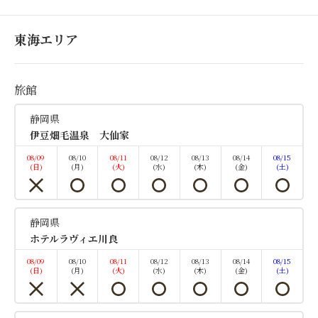
東海エリア
旅館
おすすめ
２食付き
静岡県
伊豆畑毛温泉 大仙家
とろける牛すき鍋と鮮魚四種盛 旬
08/09
08/10
08/11
08/12
08/13
08/14
08/15
を愛でる「月見草会席」 ＜6月～9
(日)
(月)
(火)
(水)
(木)
(金)
(土)
月＞
静岡県
朝食・夕食
現地払い・Web決済
ホテルラヴィエ川良
in 14:00~ 19:00 / out 11:00まで
08/09
08/10
08/11
08/12
08/13
08/14
08/15
(日)
(月)
(火)
(水)
(木)
(金)
(土)
～お造りがグレードアップし、メインに「すき鍋」を
迎えた中級コース～ ●特色 ・女性には色浴衣を無料