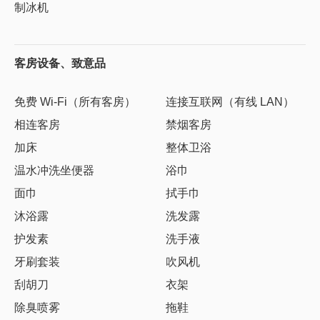
制冰机
客房设备、致意品
免费 Wi-Fi（所有客房）
连接互联网（有线 LAN）
相连客房
禁烟客房
加床
整体卫浴
温水冲洗坐便器
浴巾
面巾
拭手巾
沐浴露
洗发露
护发素
洗手液
牙刷套装
吹风机
刮胡刀
衣架
除臭喷雾
拖鞋