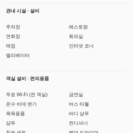
관내 시설 · 설비
주차장
레스토랑
연회장
회의실
매점
인터넷 코너
엘리베이터
객실 설비 · 편의용품
무료 Wi-Fi (전 객실)
금연실
온수 비데 변기
바스 타월
목욕용품
바디 샴푸
샴푸
컨디셔너
칫솔 세트
헤어 드라이어