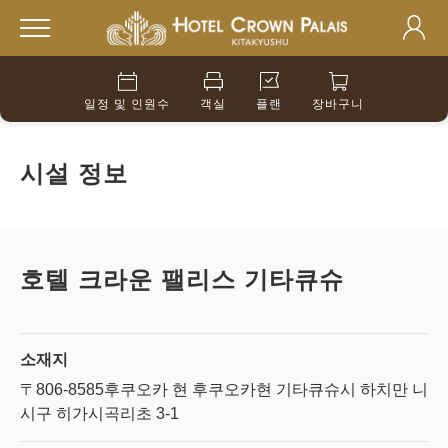
일정 및 인원수
객실
플랜
장바구니
시설 정보
호텔 크라운 팰리스 기타큐슈
소재지
〒806-8585
후쿠오카 현 후쿠오카현 기타큐슈시 하치만 니
시구 히가시곡리초 3-1