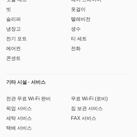
빗
옷걸이
슬리퍼
텔레비전
냉장고
생수
전기 포트
티 세트
에어컨
전화
콘센트
기타 시설 · 서비스
전관 무료 Wi-Fi 완비
무료 Wi-Fi (로비)
픽업 서비스
짐 보관 서비스
세탁 서비스
FAX 서비스
택배 서비스