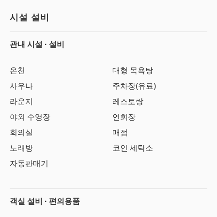
시설 설비
관내 시설 · 설비
온천
대형 목욕탕
사우나
주차장(유료)
라운지
레스토랑
야외 수영장
연회장
회의실
매점
노래방
코인 세탁소
자동판매기
객실 설비 · 편의용품