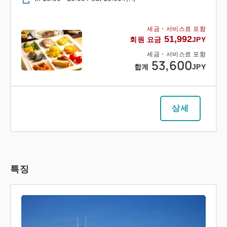
세금・서비스료 포함
51,992
회원 요금
JPY
세금・서비스료 포함
53,600
합계
JPY
상세
특징