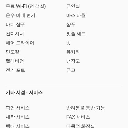
무료 Wi-Fi (전 객실)
금연실
온수 비데 변기
바스 타월
바디 샴푸
샴푸
컨디셔너
칫솔 세트
헤어 드라이어
빗
면도칼
유카타
텔레비전
냉장고
전기 포트
금고
기타 시설 · 서비스
픽업 서비스
반려동물 동반 가능
세탁 서비스
FAX 서비스
택배 서비스
다목적 화장실