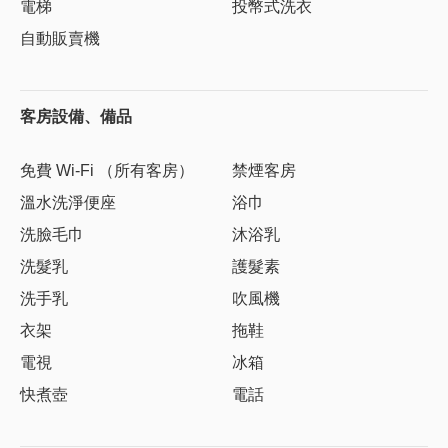
電梯
投幣式洗衣
自動販賣機
客房設備、備品
免費 Wi-Fi （所有客房）
禁煙客房
溫水洗淨便座
浴巾
洗臉毛巾
沐浴乳
洗髮乳
護髮素
洗手乳
吹風機
衣架
拖鞋
電視
冰箱
快煮壺
電話