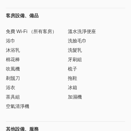
客房設備、備品
免費 Wi-Fi （所有客房）
溫水洗淨便座
浴巾
洗臉毛巾
沐浴乳
洗髮乳
棉花棒
牙刷組
吹風機
梳子
剃鬚刀
拖鞋
浴衣
冰箱
茶具組
加濕機
空氣清淨機
其他設備、服務