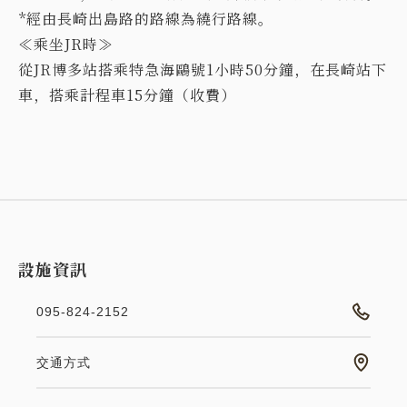
*經由長崎出島路的路線為繞行路線。
≪乘坐JR時≫
從JR博多站搭乘特急海鷗號1小時50分鐘，在長崎站下
車，搭乘計程車15分鐘（收費）
設施資訊
095-824-2152
交通方式