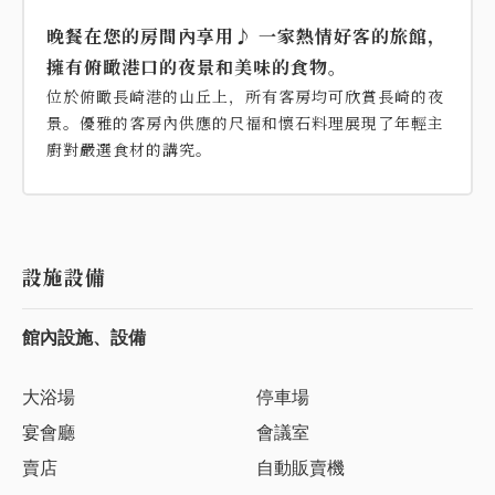
晚餐在您的房間內享用♪ 一家熱情好客的旅館，
擁有俯瞰港口的夜景和美味的食物。
位於俯瞰長崎港的山丘上，所有客房均可欣賞長崎的夜
景。優雅的客房內供應的尺福和懷石料理展現了年輕主
廚對嚴選食材的講究。
設施設備
館內設施、設備
大浴場
停車場
宴會廳
會議室
賣店
自動販賣機