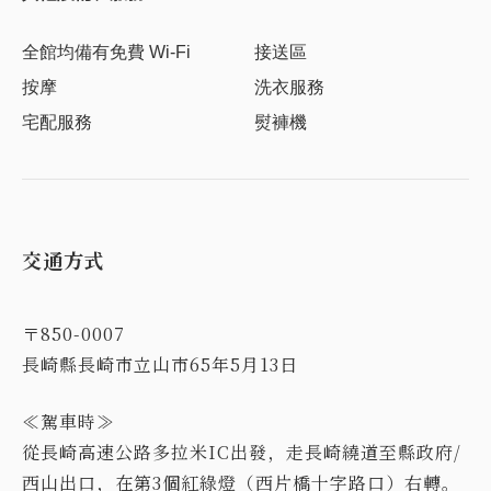
全館均備有免費 Wi-Fi
接送區
按摩
洗衣服務
宅配服務
熨褲機
交通方式
〒850-0007
長崎縣長崎市立山市65年5月13日
≪駕車時≫
從長崎高速公路多拉米IC出發，走長崎繞道至縣政府/
西山出口，在第3個紅綠燈（西片橋十字路口）右轉。