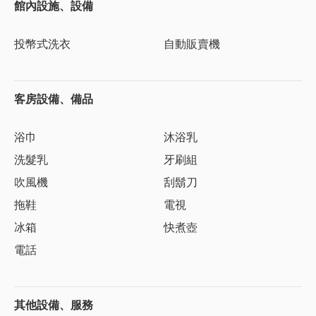
館內設施、設備
投幣式洗衣
自動販賣機
客房設備、備品
浴巾
沐浴乳
洗髮乳
牙刷組
吹風機
刮鬍刀
拖鞋
電視
冰箱
快煮壺
電話
其他設備、服務