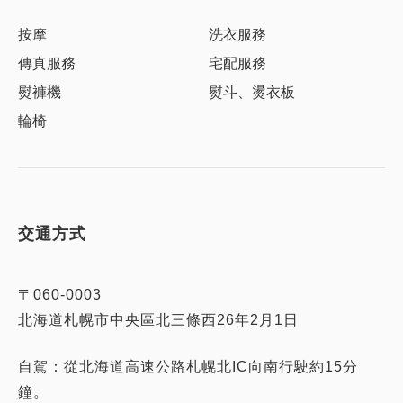
按摩
洗衣服務
傳真服務
宅配服務
熨褲機
熨斗、燙衣板
輪椅
交通方式
〒060-0003
北海道札幌市中央區北三條西26年2月1日
自駕：從北海道高速公路札幌北IC向南行駛約15分
鐘。