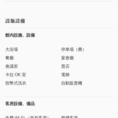
設施設備
館內設施、設備
大浴場
停車場（費）
餐廳
宴會廳
會議室
賣店
卡拉 OK 室
電梯
投幣式洗衣
自動販賣機
客房設備、備品
免費 Wi-Fi （所有客房）
禁煙客房