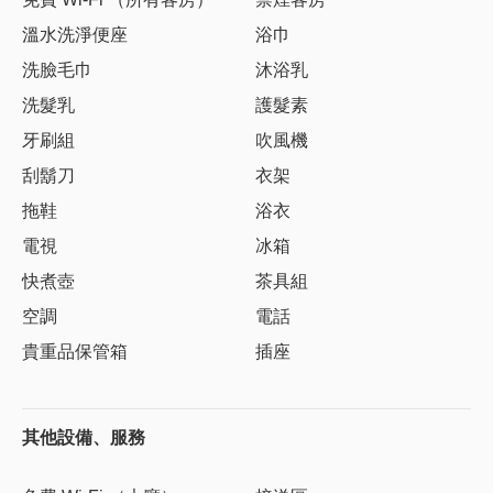
溫水洗淨便座
浴巾
洗臉毛巾
沐浴乳
洗髮乳
護髮素
牙刷組
吹風機
刮鬍刀
衣架
拖鞋
浴衣
電視
冰箱
快煮壺
茶具組
空調
電話
貴重品保管箱
插座
其他設備、服務