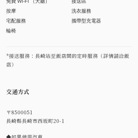
免費 Wi-Fi （大廳）
接送區
按摩
洗衣服務
宅配服務
攜帶型充電器
輪椅
*接送服務：長崎站至飯店間的定時服務（詳情請洽飯
店）
交通方式
〒8500051
長崎縣長崎市西坂町20-1
◆如果使用汽車